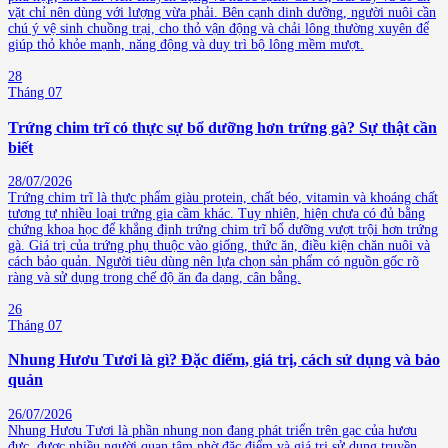
vặt chỉ nên dùng với lượng vừa phải. Bên cạnh dinh dưỡng, người nuôi cần
chú ý vệ sinh chuồng trại, cho thỏ vận động và chải lông thường xuyên để
giúp thỏ khỏe mạnh, năng động và duy trì bộ lông mềm mượt.
28
Tháng 07
Trứng chim trĩ có thực sự bổ dưỡng hơn trứng gà? Sự thật cần
biết
28/07/2026
Trứng chim trĩ là thực phẩm giàu protein, chất béo, vitamin và khoáng chất
tương tự nhiều loại trứng gia cầm khác. Tuy nhiên, hiện chưa có đủ bằng
chứng khoa học để khẳng định trứng chim trĩ bổ dưỡng vượt trội hơn trứng
gà. Giá trị của trứng phụ thuộc vào giống, thức ăn, điều kiện chăn nuôi và
cách bảo quản. Người tiêu dùng nên lựa chọn sản phẩm có nguồn gốc rõ
ràng và sử dụng trong chế độ ăn đa dạng, cân bằng.
26
Tháng 07
Nhung Hươu Tươi là gì? Đặc điểm, giá trị, cách sử dụng và bảo
quản
26/07/2026
Nhung Hươu Tươi là phần nhung non đang phát triển trên gạc của hươu
đực, được nhiều người quan tâm nhờ đặc điểm và giá trị sử dụng truyền