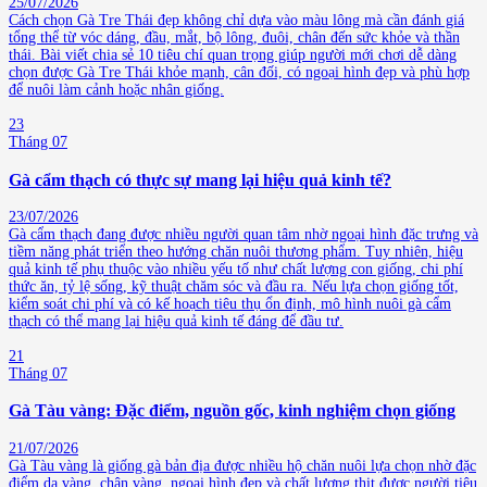
25/07/2026
Cách chọn Gà Tre Thái đẹp không chỉ dựa vào màu lông mà cần đánh giá
tổng thể từ vóc dáng, đầu, mắt, bộ lông, đuôi, chân đến sức khỏe và thần
thái. Bài viết chia sẻ 10 tiêu chí quan trọng giúp người mới chơi dễ dàng
chọn được Gà Tre Thái khỏe mạnh, cân đối, có ngoại hình đẹp và phù hợp
để nuôi làm cảnh hoặc nhân giống.
23
Tháng 07
Gà cẩm thạch có thực sự mang lại hiệu quả kinh tế?
23/07/2026
Gà cẩm thạch đang được nhiều người quan tâm nhờ ngoại hình đặc trưng và
tiềm năng phát triển theo hướng chăn nuôi thương phẩm. Tuy nhiên, hiệu
quả kinh tế phụ thuộc vào nhiều yếu tố như chất lượng con giống, chi phí
thức ăn, tỷ lệ sống, kỹ thuật chăm sóc và đầu ra. Nếu lựa chọn giống tốt,
kiểm soát chi phí và có kế hoạch tiêu thụ ổn định, mô hình nuôi gà cẩm
thạch có thể mang lại hiệu quả kinh tế đáng để đầu tư.
21
Tháng 07
Gà Tàu vàng: Đặc điểm, nguồn gốc, kinh nghiệm chọn giống
21/07/2026
Gà Tàu vàng là giống gà bản địa được nhiều hộ chăn nuôi lựa chọn nhờ đặc
điểm da vàng, chân vàng, ngoại hình đẹp và chất lượng thịt được người tiêu