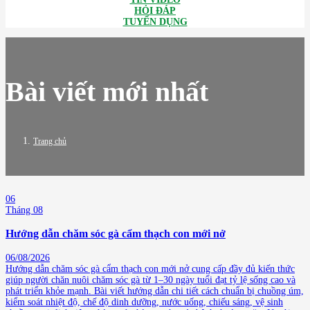
HỎI ĐÁP
TUYỂN DỤNG
Bài viết mới nhất
Trang chủ
06
Tháng 08
Hướng dẫn chăm sóc gà cẩm thạch con mới nở
06/08/2026
Hướng dẫn chăm sóc gà cẩm thạch con mới nở cung cấp đầy đủ kiến thức
giúp người chăn nuôi chăm sóc gà từ 1–30 ngày tuổi đạt tỷ lệ sống cao và
phát triển khỏe mạnh. Bài viết hướng dẫn chi tiết cách chuẩn bị chuồng úm,
kiểm soát nhiệt độ, chế độ dinh dưỡng, nước uống, chiếu sáng, vệ sinh