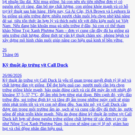
lợi nhuận lâu dài. Khi mua giống, bà con nên ưu tiên những đơn vị có
nguồn gốc rõ ràng, đàn bố mẹ chất lượng, con giống khỏe mạnh và có hỗ
trợ kỹ thuật sau bán hàng. Hiện nay, Gà Ai Cập, ISA Brown và Leghorn là
ba giống gà siêu trứng được nhiều người chăn nuôi lựa chọn nhờ khả năng
đẻ sai, tiêu tốn thức ăn hợp lý và thích nghi tốt với điều kiện nuôi tại Việt
Nam. Nếu đang băn khoăn mua gà siêu trứng ở đâu, bà con có thể tham
khảo Nông Trại Xanh Phương Nam – đơn vị cung cấp đầy đủ ba giống gà
siêu trứng chất lượng, đồng thời tư vấn kỹ thuật chăm sóc, phòng bệnh và
xây dựng mô hình chăn nuôi giúp nâng cao hiệu quả kinh tế bền vững.
26
Tháng 06
Kỹ thuật ấp trứng vịt Call Duck
26/06/2026
Kỹ thuật ấp trứng vịt Call Duck là yếu tố quan trọng quyết định tỷ lệ nở và
chất lượng đàn vịt giống. Để đạt hiệu quả cao, người nuôi cần lựa chọn
trứng giống khỏe mạnh, bảo quản đúng cách và cài đặt máy ấp với nhiệt độ
khoảng 37,5–37,7°C, độ ẩm phù hợp từng giai đoạn. Bên cạnh đó, việc đảo
trứng đều, soi trứng định kỳ và tăng độ ẩm trong những ngày cuối sẽ giúp
phôi phát triển tốt và vịt con nở đồng đều. Sau khi nở, vịt Call Duck cần
được úm trong môi trường ấm áp, sạch sẽ và cung cấp đầy đủ thức ăn, nước
uống để phát triển khỏe mạnh. Nếu áp dụng đúng kỹ thuật ấp trứng vịt Call
Duck kết hợp sử dụng nguồn trứng giống chất lượng từ các đơn vị uy tín
như Nông Trại Xanh Phương Nam, bà con sẽ nâng cao tỷ lệ nở, giảm hao
hụt và chủ động nhân đàn hiệu quả.