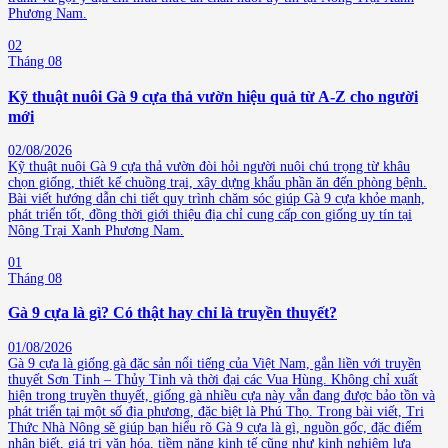
Phương Nam.
02
Tháng 08
Kỹ thuật nuôi Gà 9 cựa thả vườn hiệu quả từ A-Z cho người
mới
02/08/2026
Kỹ thuật nuôi Gà 9 cựa thả vườn đòi hỏi người nuôi chú trọng từ khâu
chọn giống, thiết kế chuồng trại, xây dựng khẩu phần ăn đến phòng bệnh.
Bài viết hướng dẫn chi tiết quy trình chăm sóc giúp Gà 9 cựa khỏe mạnh,
phát triển tốt, đồng thời giới thiệu địa chỉ cung cấp con giống uy tín tại
Nông Trại Xanh Phương Nam.
01
Tháng 08
Gà 9 cựa là gì? Có thật hay chỉ là truyền thuyết?
01/08/2026
Gà 9 cựa là giống gà đặc sản nổi tiếng của Việt Nam, gắn liền với truyền
thuyết Sơn Tinh – Thủy Tinh và thời đại các Vua Hùng. Không chỉ xuất
hiện trong truyền thuyết, giống gà nhiều cựa này vẫn đang được bảo tồn và
phát triển tại một số địa phương, đặc biệt là Phú Thọ. Trong bài viết, Tri
Thức Nhà Nông sẽ giúp bạn hiểu rõ Gà 9 cựa là gì, nguồn gốc, đặc điểm
nhận biết, giá trị văn hóa, tiềm năng kinh tế cũng như kinh nghiệm lựa