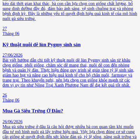
kéo dài thời gian khai thác, bà con cần lựa chọn con giống chất lượng, bổ
sung dinh dưỡng đầy đủ, đảm bảo ánh sáng, vệ sinh chuồng trại và phòng
bệnh định kỳ. Đây là những yếu tố quyết định hiệu quả kinh tế của mô hình
nuôi gà siêu trứng.
27
Tháng 06
Kỹ thuật nuôi dê lùn Pygmy sinh sản
27/06/2026
Bài viết hướng dẫn chi tiết kỹ thuật nuôi dê lùn Pygmy sinh sản từ khâu
chọn giống, phối giống, chăm sóc dê mang thai, nuôi dê con đến phòng
bệnh và quản lý đàn. Thực hiện đúng quy trình sẽ giúp tăng tỷ lệ sinh sản,
giảm hao hụt và nâng cao hiệu quả kinh tế cho hộ chăn nuôi, farmstay và
trang trại. Theo khuyến nghị, nên lựa chọn con giống khỏe mạnh từ các
đơn vị uy tín như Nông Trại Xanh Phương Nam để đạt kết quả tốt nhất.
26
Tháng 06
Mua Gà Siêu Trứng Ở Đâu?
26/06/2026
Mua gà siêu trứng ở đâu là câu hỏi được nhiều bà con quan tâm khi muốn
đầu tư mô hình nuôi gà lấy trứng hiệu quả. Việc lựa chọn đúng cơ sở cung
cấp giống sẽ quyết định đến sức khỏe đàn gà, tỷ lệ sống, năng suất trứng và