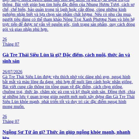
thống. Bài viết giúp bạn tìm hiểu đặc điểm của Nhung Hươu Tươi, cách sơ
chế, chế biến, bảo quản trong tủ lạnh hoặc cấp đông, cùng những kinh
nghiệm nhận biết và lựa chọn sản phẩm chất lượng. Nếu có nhu cầu mua,
người tiêu dùng có thể tham khảo Nông Trại Xanh Phương Nam và liên hệ
trực tiếp để được tư vấn về nguồn gốc, tình trạng sản phẩm, quy cách đóng
gói và giao nhận phù hợp.
26
Tháng 07
Gà Tre Thái Siêu Lùn là gì? Đặc điểm, cách nuôi, thức ăn và
sinh sản
26/07/2026
Gà Tre Thái Siêu Lùn được yêu thích nhờ vóc dáng nhỏ gọn, ngoại hình
bắt mắt và màu lông đa dạng, phù hợp để nuôi làm cảnh hoặc nhân giống.
Bài viết cung cấp thông tin tổng quan về đặc điểm, cách chọn giống,
chuồng trại, thức ăn, chăm sóc gà con và kỹ thuật sinh sản. Đồng thời, chia
sẻ những lưu ý quan trọng giúp người mới nuôi xây dựng đàn Gà Tre Thái
Siêu Lùn khỏe mạnh, phát triển tốt và duy trì các đặc điểm ngoại hình
mong muốn.
26
Tháng 07
Ngỗng Sư Tử ăn gì? Thức ăn giúp ngỗng khỏe mạnh, nhanh
lớn