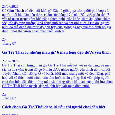
25/07/2026
Gà Cẩm Thạch có dễ nuôi không? Đây là giống gà tương đối phù hợp với
người mới bắt đầu nếu được chăm sóc đúng kỹ thuật. Bài viết phân tích 7
yếu tố quan trọng gồm khả năng thích nghi, sức khỏe, thức ăn, công chăm
sóc, tốc độ tăng trưởng, khả năng sinh sản và chi phí nuôi. Qua đó, người
nuôi có thể đánh giá mức độ phù hợp của giống gà này với mô hình hộ gia
đình, nuôi thả vườn hoặc phát triển kinh tế.
25
Tháng 07
Gà Tre Thái có những màu gì? 6 màu lông đẹp được yêu thích
25/07/2026
Gà Tre Thái có những màu gì? Gà Tre Thái nổi bật với sự đa dạng về màu
sắc và hoa văn, trong đó có 6 màu được nhiều người yêu thích gồm Chuối
Tuyết, Nhạn, Cú, Bông, Ô và Khét. Mỗi màu mang một vẻ đẹp riêng, phù
hợp với sở thích nuôi cảnh, sưu tầm hoặc nhân giống. Bài viết giúp người
chơi tìm hiểu đặc điểm từng màu và những tiêu chí quan trọng khi lựa chọn
Gà Tre Thái khỏe mạnh, đẹp và phù hợp với mục đích nuôi.
25
Tháng 07
Cách chọn Gà Tre Thái đẹp: 10 tiêu chí người chơi cần biết