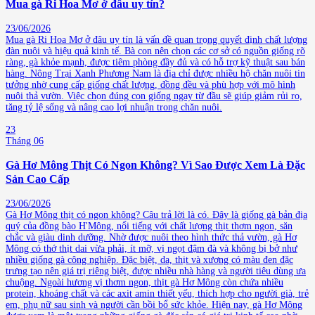
Mua gà Ri Hoa Mơ ở đâu uy tín?
23/06/2026
Mua gà Ri Hoa Mơ ở đâu uy tín là vấn đề quan trọng quyết định chất lượng
đàn nuôi và hiệu quả kinh tế. Bà con nên chọn các cơ sở có nguồn giống rõ
ràng, gà khỏe mạnh, được tiêm phòng đầy đủ và có hỗ trợ kỹ thuật sau bán
hàng. Nông Trại Xanh Phương Nam là địa chỉ được nhiều hộ chăn nuôi tin
tưởng nhờ cung cấp giống chất lượng, đồng đều và phù hợp với mô hình
nuôi thả vườn. Việc chọn đúng con giống ngay từ đầu sẽ giúp giảm rủi ro,
tăng tỷ lệ sống và nâng cao lợi nhuận trong chăn nuôi.
23
Tháng 06
Gà Hơ Mông Thịt Có Ngon Không? Vì Sao Được Xem Là Đặc
Sản Cao Cấp
23/06/2026
Gà Hơ Mông thịt có ngon không? Câu trả lời là có. Đây là giống gà bản địa
quý của đồng bào H'Mông, nổi tiếng với chất lượng thịt thơm ngon, săn
chắc và giàu dinh dưỡng. Nhờ được nuôi theo hình thức thả vườn, gà Hơ
Mông có thớ thịt dai vừa phải, ít mỡ, vị ngọt đậm đà và không bị bở như
nhiều giống gà công nghiệp. Đặc biệt, da, thịt và xương có màu đen đặc
trưng tạo nên giá trị riêng biệt, được nhiều nhà hàng và người tiêu dùng ưa
chuộng. Ngoài hương vị thơm ngon, thịt gà Hơ Mông còn chứa nhiều
protein, khoáng chất và các axit amin thiết yếu, thích hợp cho người già, trẻ
em, phụ nữ sau sinh và người cần bồi bổ sức khỏe. Hiện nay, gà Hơ Mông