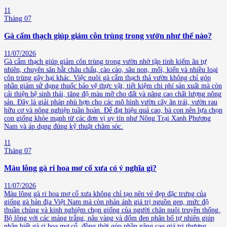
11
Tháng 07
Gà cẩm thạch giúp giảm côn trùng trong vườn như thế nào?
11/07/2026
Gà cẩm thạch giúp giảm côn trùng trong vườn nhờ tập tính kiếm ăn tự
nhiên, chuyên săn bắt châu chấu, cào cào, sâu non, mối, kiến và nhiều loại
côn trùng gây hại khác. Việc nuôi gà cẩm thạch thả vườn không chỉ góp
phần giảm sử dụng thuốc bảo vệ thực vật, tiết kiệm chi phí sản xuất mà còn
cải thiện hệ sinh thái, tăng độ màu mỡ cho đất và nâng cao chất lượng nông
sản. Đây là giải pháp phù hợp cho các mô hình vườn cây ăn trái, vườn rau
hữu cơ và nông nghiệp tuần hoàn. Để đạt hiệu quả cao, bà con nên lựa chọn
con giống khỏe mạnh từ các đơn vị uy tín như Nông Trại Xanh Phương
Nam và áp dụng đúng kỹ thuật chăm sóc.
11
Tháng 07
Màu lông gà ri hoa mơ cổ xưa có ý nghĩa gì?
11/07/2026
Màu lông gà ri hoa mơ cổ xưa không chỉ tạo nên vẻ đẹp đặc trưng của
giống gà bản địa Việt Nam mà còn phản ánh giá trị nguồn gen, mức độ
thuần chủng và kinh nghiệm chọn giống của người chăn nuôi truyền thống.
Bộ lông với các mảng trắng, nâu vàng và đốm đen phân bố tự nhiên giúp
nhận biết gà ri hoa mơ cổ, đồng thời góp phần nâng cao giá trị thương