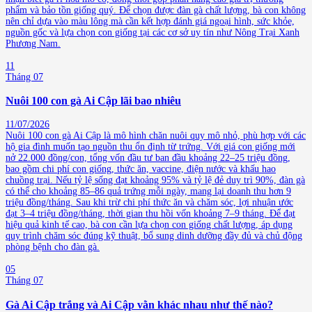
phẩm và bảo tồn giống quý. Để chọn được đàn gà chất lượng, bà con không
nên chỉ dựa vào màu lông mà cần kết hợp đánh giá ngoại hình, sức khỏe,
nguồn gốc và lựa chọn con giống tại các cơ sở uy tín như Nông Trại Xanh
Phương Nam.
11
Tháng 07
Nuôi 100 con gà Ai Cập lãi bao nhiêu
11/07/2026
Nuôi 100 con gà Ai Cập là mô hình chăn nuôi quy mô nhỏ, phù hợp với các
hộ gia đình muốn tạo nguồn thu ổn định từ trứng. Với giá con giống mới
nở 22.000 đồng/con, tổng vốn đầu tư ban đầu khoảng 22–25 triệu đồng,
bao gồm chi phí con giống, thức ăn, vaccine, điện nước và khấu hao
chuồng trại. Nếu tỷ lệ sống đạt khoảng 95% và tỷ lệ đẻ duy trì 90%, đàn gà
có thể cho khoảng 85–86 quả trứng mỗi ngày, mang lại doanh thu hơn 9
triệu đồng/tháng. Sau khi trừ chi phí thức ăn và chăm sóc, lợi nhuận ước
đạt 3–4 triệu đồng/tháng, thời gian thu hồi vốn khoảng 7–9 tháng. Để đạt
hiệu quả kinh tế cao, bà con cần lựa chọn con giống chất lượng, áp dụng
quy trình chăm sóc đúng kỹ thuật, bổ sung dinh dưỡng đầy đủ và chủ động
phòng bệnh cho đàn gà.
05
Tháng 07
Gà Ai Cập trắng và Ai Cập vằn khác nhau như thế nào?