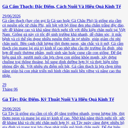
Gà Cẩm Thạch: Đặc Điểm, Cách Nuôi Và Hiệu Quả Kinh Tế
29/06/2026
Gà cẩm thạch (hay còn gọi là Gà sao hoặc Gà Châu Phi) là giống gia cầm
có nguồn gốc từ châu Phi, nổi bật với bộ lông đen pha chấm trắng độc đáo,
sức đề kháng cao và khả năng thích nghi tốt với điều kiện chăn nuôi tại Việt
Nam. Giống gà này có tốc độ sinh trưởng khá nhanh, dễ chăm sóc, ít mắc
bệnh và có thể tận dụng nhiều nguồn thức ăn tự nhiên, giúp giảm chi phí
chăn nuôi. Bên cạnh chất lượng thịt thơm ngon, săn chắc và ít mỡ, Gà cẩm
thạch còn mang lại giá trị kinh tế cao nhờ nhu cầu thị trường ổn định, phù
hợp để nuôi thương phẩm, nuôi sinh sản hoặc cung cấp con giống. Để đạt
hiệu quả tốt, người nuôi cần lựa chọn con giống khỏe mạnh, xây dựng
chuồng trại thông thoáng, bổ sung dinh dưỡng hợp lý và thực hiện tiêm
phòng đầy đủ. Với nhiều ưu điểm nổi bật, Gà cẩm thạch là lựa chọn tiềm
năng giúp bà con phát triển mô hình chăn nuôi bền vững và nâng cao thu
nhập.
29
Tháng 06
Gà Tây: Đặc Điểm, Kỹ Thuật Nuôi Và Hiệu Quả Kinh Tế
29/06/2026
Gà Tây là giống gia cầm có tốc độ tăng trưởng nhanh, trọng lượng lớn, thịt
thơm ngon và mang lại giá trị kinh tế cao. Nhờ khả năng thích nghi tốt, sức
đề kháng khá và chi phí chăn nuôi hợp lý, gà Tây ngày càng được nhiều hộ
gia đình và trang trại lựa chọn phát triển mô hình chăn nuôi. Để đạt hiệu