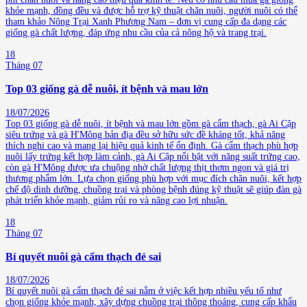
khỏe mạnh, đồng đều và được hỗ trợ kỹ thuật chăn nuôi, người nuôi có thể
tham khảo Nông Trại Xanh Phương Nam – đơn vị cung cấp đa dạng các
giống gà chất lượng, đáp ứng nhu cầu của cả nông hộ và trang trại.
18
Tháng 07
Top 03 giống gà dễ nuôi, ít bệnh và mau lớn
18/07/2026
Top 03 giống gà dễ nuôi, ít bệnh và mau lớn gồm gà cẩm thạch, gà Ai Cập
siêu trứng và gà H'Mông bản địa đều sở hữu sức đề kháng tốt, khả năng
thích nghi cao và mang lại hiệu quả kinh tế ổn định. Gà cẩm thạch phù hợp
nuôi lấy trứng kết hợp làm cảnh, gà Ai Cập nổi bật với năng suất trứng cao,
còn gà H'Mông được ưa chuộng nhờ chất lượng thịt thơm ngon và giá trị
thương phẩm lớn. Lựa chọn giống phù hợp với mục đích chăn nuôi, kết hợp
chế độ dinh dưỡng, chuồng trại và phòng bệnh đúng kỹ thuật sẽ giúp đàn gà
phát triển khỏe mạnh, giảm rủi ro và nâng cao lợi nhuận.
18
Tháng 07
Bí quyết nuôi gà cẩm thạch đẻ sai
18/07/2026
Bí quyết nuôi gà cẩm thạch đẻ sai nằm ở việc kết hợp nhiều yếu tố như
chọn giống khỏe mạnh, xây dựng chuồng trại thông thoáng, cung cấp khẩu