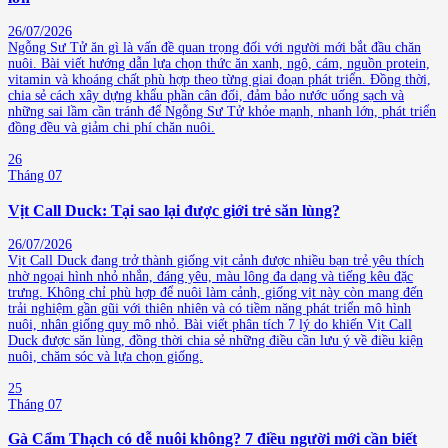
26/07/2026
Ngỗng Sư Tử ăn gì là vấn đề quan trọng đối với người mới bắt đầu chăn
nuôi. Bài viết hướng dẫn lựa chọn thức ăn xanh, ngô, cám, nguồn protein,
vitamin và khoáng chất phù hợp theo từng giai đoạn phát triển. Đồng thời,
chia sẻ cách xây dựng khẩu phần cân đối, đảm bảo nước uống sạch và
những sai lầm cần tránh để Ngỗng Sư Tử khỏe mạnh, nhanh lớn, phát triển
đồng đều và giảm chi phí chăn nuôi.
26
Tháng 07
Vịt Call Duck: Tại sao lại được giới trẻ săn lùng?
26/07/2026
Vịt Call Duck đang trở thành giống vịt cảnh được nhiều bạn trẻ yêu thích
nhờ ngoại hình nhỏ nhắn, đáng yêu, màu lông đa dạng và tiếng kêu đặc
trưng. Không chỉ phù hợp để nuôi làm cảnh, giống vịt này còn mang đến
trải nghiệm gần gũi với thiên nhiên và có tiềm năng phát triển mô hình
nuôi, nhân giống quy mô nhỏ. Bài viết phân tích 7 lý do khiến Vịt Call
Duck được săn lùng, đồng thời chia sẻ những điều cần lưu ý về điều kiện
nuôi, chăm sóc và lựa chọn giống.
25
Tháng 07
Gà Cẩm Thạch có dễ nuôi không? 7 điều người mới cần biết