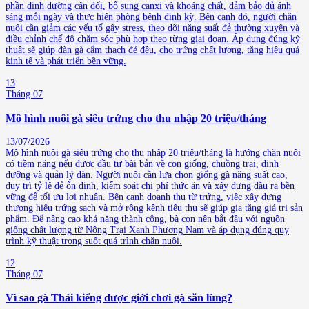
phần dinh dưỡng cân đối, bổ sung canxi và khoáng chất, đảm bảo đủ ánh
sáng mỗi ngày và thực hiện phòng bệnh định kỳ. Bên cạnh đó, người chăn
nuôi cần giảm các yếu tố gây stress, theo dõi năng suất đẻ thường xuyên và
điều chỉnh chế độ chăm sóc phù hợp theo từng giai đoạn. Áp dụng đúng kỹ
thuật sẽ giúp đàn gà cẩm thạch đẻ đều, cho trứng chất lượng, tăng hiệu quả
kinh tế và phát triển bền vững.
13
Tháng 07
Mô hình nuôi gà siêu trứng cho thu nhập 20 triệu/tháng
13/07/2026
Mô hình nuôi gà siêu trứng cho thu nhập 20 triệu/tháng là hướng chăn nuôi
có tiềm năng nếu được đầu tư bài bản về con giống, chuồng trại, dinh
dưỡng và quản lý đàn. Người nuôi cần lựa chọn giống gà năng suất cao,
duy trì tỷ lệ đẻ ổn định, kiểm soát chi phí thức ăn và xây dựng đầu ra bền
vững để tối ưu lợi nhuận. Bên cạnh doanh thu từ trứng, việc xây dựng
thương hiệu trứng sạch và mở rộng kênh tiêu thụ sẽ giúp gia tăng giá trị sản
phẩm. Để nâng cao khả năng thành công, bà con nên bắt đầu với nguồn
giống chất lượng từ Nông Trại Xanh Phương Nam và áp dụng đúng quy
trình kỹ thuật trong suốt quá trình chăn nuôi.
12
Tháng 07
Vì sao gà Thái kiểng được giới chơi gà săn lùng?