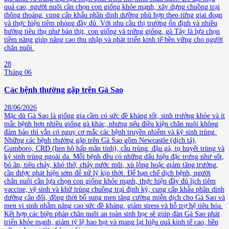
quả cao, người nuôi cần chọn con giống khỏe mạnh, xây dựng chuồng trại
thông thoáng, cung cấp khẩu phần dinh dưỡng phù hợp theo từng giai đoạn
và thực hiện tiêm phòng đầy đủ. Với nhu cầu thị trường ổn định và nhiều
hướng tiêu thụ như bán thịt, con giống và trứng giống, gà Tây là lựa chọn
tiềm năng giúp nâng cao thu nhập và phát triển kinh tế bền vững cho người
chăn nuôi.
28
Tháng 06
Các bệnh thường gặp trên Gà Sao
28/06/2026
Mặc dù Gà Sao là giống gia cầm có sức đề kháng tốt, sinh trưởng khỏe và ít
mắc bệnh hơn nhiều giống gà khác, nhưng nếu điều kiện chăn nuôi không
đảm bảo thì vẫn có nguy cơ mắc các bệnh truyền nhiễm và ký sinh trùng.
Những các bệnh thường gặp trên Gà Sao gồm Newcastle (dịch tả),
Gumboro, CRD (hen hô hấp mãn tính), cầu trùng, đậu gà, tụ huyết trùng và
ký sinh trùng ngoài da. Mỗi bệnh đều có những dấu hiệu đặc trưng như sốt,
bỏ ăn, tiêu chảy, khó thở, chảy nước mũi, xù lông hoặc giảm tăng trưởng,
cần được phát hiện sớm để xử lý kịp thời. Để hạn chế dịch bệnh, người
chăn nuôi cần lựa chọn con giống khỏe mạnh, thực hiện đầy đủ lịch tiêm
vaccine, vệ sinh và khử trùng chuồng trại định kỳ, cung cấp khẩu phần dinh
dưỡng cân đối, đồng thời bổ sung men tăng cường miễn dịch cho Gà Sao và
men vi sinh nhằm nâng cao sức đề kháng, giảm stress và hỗ trợ hệ tiêu hóa.
Kết hợp các biện pháp chăn nuôi an toàn sinh học sẽ giúp đàn Gà Sao phát
triển khỏe mạnh, giảm tỷ lệ hao hụt và mang lại hiệu quả kinh tế cao, bền