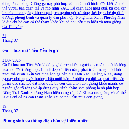
dùng ưa chuộng. Giống gà này phù hợp với nhiều mô hình, đặc biệt là nuôi
thả vườn, bán chăn thả và mô hình VAC. Để chăn nuôi hiệu quả, bà con cần
lựa chọn con giống khỏe mạnh, có nguồn gốc rõ ràng, kết hợp chế độ dinh
dưỡng, phòng bệnh và quản lý đàn phù hợp. Nông Trại Xanh Phương Nam
là địa chỉ bà con có thể tham khảo khi có nhu cầu tìm hiểu và mua giống
Gà Tàu vàng.
21
Tháng 07
Gà ri hoa mơ Tiên Yên là gì?
21/07/2026
Gà Ri hoa mơ Tiên Yên là dòng gà được nhiều người quan tâm nhờ bộ lông
hoa mơ đặc trưng, ngoại hình đẹp và tiềm năng phát triển trong mô hình
nuôi thả vườn. Gắn với hình ảnh gà bản địa Tiên Yên, Quảng Ninh, dòng
gà này phù hợp với hướng chăn nuôi bán tự nhiên, gà đồi và phát triển sản
phẩm đặc sản. Để đạt hiệu quả, bà con cần chọn con giống khỏe mạnh, có
nguồn gốc rõ ràng và áp dụng quy trình chăm sóc, phòng bệnh phù hợp.
Nông Trại Xanh Phương Nam hiện cung cấp Gà Ri hoa mơ giống và có thể
là địa chỉ để bà con tham khảo khi có nhu cầu mua con giống.
19
Tháng 07
Phóng sinh và thông điệp bảo vệ thiên nhiên