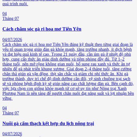
quá trình nuôi.
04
Tháng 07
Cách chăm sóc gà ri hoa mơ Tiên Yên
04/07/2026
Cách chăm sóc gà ri hoa mơ Tiên Yên đúng kỹ thuật theo từng giai đoạn là
yếu tố quan trọng giúp đàn gà khỏe mạnh, tăng trưởng nhanh, ít dịch bệnh
và đạt hiệu quả kinh tế cao. Trong 21 ngày đầu, cần úm gà ở nhiệt độ phù
hợp, cung cấp thức ăn giàu dinh dưỡng và tiêm phòng đầy đủ. Từ 1–2
tháng tuổi, nên mở rộng không gian nuôi, bổ sung rau xanh và thức ăn tự
nhiên để gà phát triển khung xương. Giai đoạn 2–4 tháng tuổi, tăng cường
chăn thả giúp gà vận động, thịt săn chắc và giảm chi phí thức ăn. Khi gà
trưởng thành, duy trì chế độ dinh dưỡng cân đối, vệ sinh chuồng trại sạch
sẽ và phòng bệnh định kỳ sẽ giúp nâng cao chất lượng đàn gà. Bên cạnh đó,
việc lựa chọn con giống khỏe mạnh từ cơ sở uy tín như Nông trại Xanh
Phương Nam là nền tảng để người chăn nuôi đạt năng suất và lợi nhuận bền
vững.
04
Tháng 07
Nuôi gà cẩm thạch kết hợp du lịch nông trại
04/07/2026