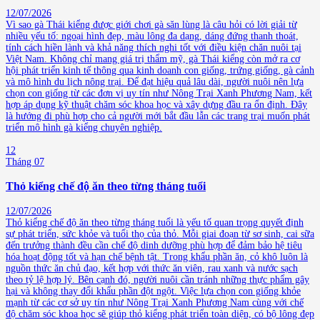
12/07/2026
Vì sao gà Thái kiểng được giới chơi gà săn lùng là câu hỏi có lời giải từ
nhiều yếu tố: ngoại hình đẹp, màu lông đa dạng, dáng đứng thanh thoát,
tính cách hiền lành và khả năng thích nghi tốt với điều kiện chăn nuôi tại
Việt Nam. Không chỉ mang giá trị thẩm mỹ, gà Thái kiểng còn mở ra cơ
hội phát triển kinh tế thông qua kinh doanh con giống, trứng giống, gà cảnh
và mô hình du lịch nông trại. Để đạt hiệu quả lâu dài, người nuôi nên lựa
chọn con giống từ các đơn vị uy tín như Nông Trại Xanh Phương Nam, kết
hợp áp dụng kỹ thuật chăm sóc khoa học và xây dựng đầu ra ổn định. Đây
là hướng đi phù hợp cho cả người mới bắt đầu lẫn các trang trại muốn phát
triển mô hình gà kiểng chuyên nghiệp.
12
Tháng 07
Thỏ kiểng chế độ ăn theo từng tháng tuổi
12/07/2026
Thỏ kiểng chế độ ăn theo từng tháng tuổi là yếu tố quan trọng quyết định
sự phát triển, sức khỏe và tuổi thọ của thỏ. Mỗi giai đoạn từ sơ sinh, cai sữa
đến trưởng thành đều cần chế độ dinh dưỡng phù hợp để đảm bảo hệ tiêu
hóa hoạt động tốt và hạn chế bệnh tật. Trong khẩu phần ăn, cỏ khô luôn là
nguồn thức ăn chủ đạo, kết hợp với thức ăn viên, rau xanh và nước sạch
theo tỷ lệ hợp lý. Bên cạnh đó, người nuôi cần tránh những thực phẩm gây
hại và không thay đổi khẩu phần đột ngột. Việc lựa chọn con giống khỏe
mạnh từ các cơ sở uy tín như Nông Trại Xanh Phương Nam cùng với chế
độ chăm sóc khoa học sẽ giúp thỏ kiểng phát triển toàn diện, có bộ lông đẹp