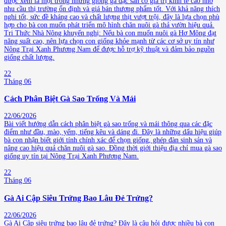
được xem là một trong những giống gà đặc sản có giá trị kinh tế cao nhờ
nhu cầu thị trường ổn định và giá bán thương phẩm tốt. Với khả năng thích
nghi tốt, sức đề kháng cao và chất lượng thịt vượt trội, đây là lựa chọn phù
hợp cho bà con muốn phát triển mô hình chăn nuôi gà thả vườn hiệu quả.
Tri Thức Nhà Nông khuyến nghị: Nếu bà con muốn nuôi gà Hơ Mông đạt
năng suất cao, nên lựa chọn con giống khỏe mạnh từ các cơ sở uy tín như
Nông Trại Xanh Phương Nam để được hỗ trợ kỹ thuật và đảm bảo nguồn
giống chất lượng.
22
Tháng 06
Cách Phân Biệt Gà Sao Trống Và Mái
22/06/2026
Bài viết hướng dẫn cách phân biệt gà sao trống và mái thông qua các đặc
điểm như đầu, mào, yếm, tiếng kêu và dáng đi. Đây là những dấu hiệu giúp
bà con nhận biết giới tính chính xác để chọn giống, ghép đàn sinh sản và
nâng cao hiệu quả chăn nuôi gà sao. Đồng thời giới thiệu địa chỉ mua gà sao
giống uy tín tại Nông Trại Xanh Phương Nam.
22
Tháng 06
Gà Ai Cập Siêu Trứng Bao Lâu Đẻ Trứng?
22/06/2026
Gà Ai Cập siêu trứng bao lâu đẻ trứng? Đây là câu hỏi được nhiều bà con