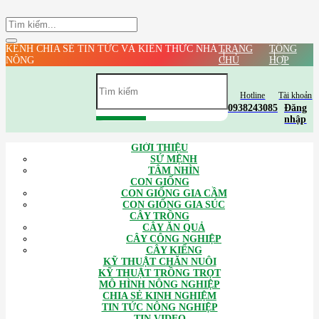
KÊNH CHIA SẺ TIN TỨC VÀ KIẾN THỨC NHÀ
TRANG
TỔNG
NÔNG
CHỦ
HỢP
Hotline
Tài khoản
0938243085
Đăng
nhập
GIỚI THIỆU
SỨ MỆNH
TÂM NHÌN
CON GIỐNG
CON GIỐNG GIA CẦM
CON GIỐNG GIA SÚC
CÂY TRỒNG
CÂY ĂN QUẢ
CÂY CÔNG NGHIỆP
CÂY KIỂNG
KỸ THUẬT CHĂN NUÔI
KỸ THUẬT TRỒNG TRỌT
MÔ HÌNH NÔNG NGHIỆP
CHIA SẺ KINH NGHIỆM
TIN TỨC NÔNG NGHIỆP
TIN VIDEO