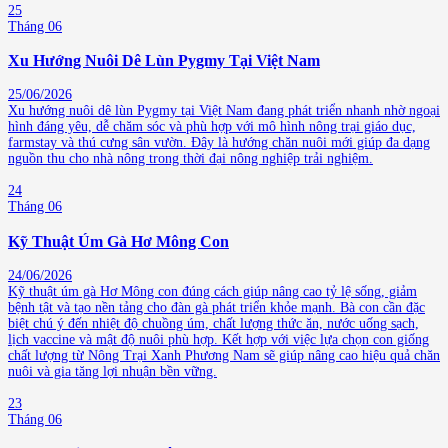
25
Tháng 06
Xu Hướng Nuôi Dê Lùn Pygmy Tại Việt Nam
25/06/2026
Xu hướng nuôi dê lùn Pygmy tại Việt Nam đang phát triển nhanh nhờ ngoại
hình đáng yêu, dễ chăm sóc và phù hợp với mô hình nông trại giáo dục,
farmstay và thú cưng sân vườn. Đây là hướng chăn nuôi mới giúp đa dạng
nguồn thu cho nhà nông trong thời đại nông nghiệp trải nghiệm.
24
Tháng 06
Kỹ Thuật Úm Gà Hơ Mông Con
24/06/2026
Kỹ thuật úm gà Hơ Mông con đúng cách giúp nâng cao tỷ lệ sống, giảm
bệnh tật và tạo nền tảng cho đàn gà phát triển khỏe mạnh. Bà con cần đặc
biệt chú ý đến nhiệt độ chuồng úm, chất lượng thức ăn, nước uống sạch,
lịch vaccine và mật độ nuôi phù hợp. Kết hợp với việc lựa chọn con giống
chất lượng từ Nông Trại Xanh Phương Nam sẽ giúp nâng cao hiệu quả chăn
nuôi và gia tăng lợi nhuận bền vững.
23
Tháng 06