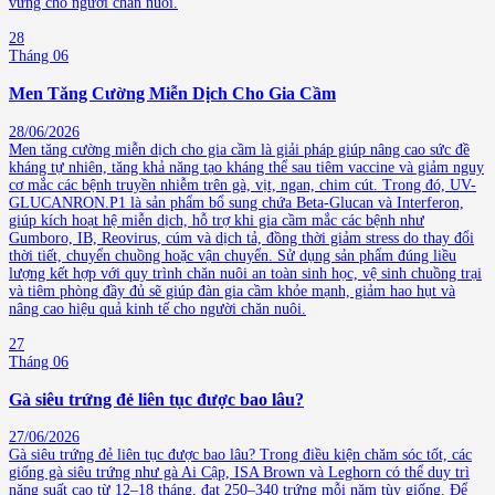
vững cho người chăn nuôi.
28
Tháng 06
Men Tăng Cường Miễn Dịch Cho Gia Cầm
28/06/2026
Men tăng cường miễn dịch cho gia cầm là giải pháp giúp nâng cao sức đề
kháng tự nhiên, tăng khả năng tạo kháng thể sau tiêm vaccine và giảm nguy
cơ mắc các bệnh truyền nhiễm trên gà, vịt, ngan, chim cút. Trong đó, UV-
GLUCANRON.P1 là sản phẩm bổ sung chứa Beta-Glucan và Interferon,
giúp kích hoạt hệ miễn dịch, hỗ trợ khi gia cầm mắc các bệnh như
Gumboro, IB, Reovirus, cúm và dịch tả, đồng thời giảm stress do thay đổi
thời tiết, chuyển chuồng hoặc vận chuyển. Sử dụng sản phẩm đúng liều
lượng kết hợp với quy trình chăn nuôi an toàn sinh học, vệ sinh chuồng trại
và tiêm phòng đầy đủ sẽ giúp đàn gia cầm khỏe mạnh, giảm hao hụt và
nâng cao hiệu quả kinh tế cho người chăn nuôi.
27
Tháng 06
Gà siêu trứng đẻ liên tục được bao lâu?
27/06/2026
Gà siêu trứng đẻ liên tục được bao lâu? Trong điều kiện chăm sóc tốt, các
giống gà siêu trứng như gà Ai Cập, ISA Brown và Leghorn có thể duy trì
năng suất cao từ 12–18 tháng, đạt 250–340 trứng mỗi năm tùy giống. Để