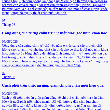
chuồng trại, lịch tiêm phòng và phòng ngừa các bệnh thường gặp. Ngoài ra,
bài viết còn chia sẻ những sai lầm cần tránh và giới thiệu Nông Trại Xanh
Phương Nam là địa chỉ cung cấp gà cẩm thạch con mới nở chất lượng, khỏe
mạnh, được hỗ trợ kỹ thuật chăn nuôi tận tình.
05
Tháng 08
Công dụng của trứng chim trĩ: Sự thật dưới góc nhìn khoa học
05/08/2026
Công dụng của trứng chim trĩ chủ yếu nằm ở việc cung cấp protein chất
lượng cao, vitamin và khoáng chất cần thiết cho cơ thể. Dưới góc nhìn khoa
học, chưa có đủ bằng chứng để khẳng định trứng chim trĩ vượt trội hơn các
loại trứng gia cầm khác hoặc có tác dụng chữa bệnh. Người tiêu dùng nên
lựa chọn sản phẩm có nguồn gốc rõ ràng, chế biến chín kỹ và sử dụng trong
chế độ ăn uống cân bằng để phát huy giá trị dinh dưỡng.
02
Tháng 08
Cách phối trộn thức ăn giúp giảm chi phí chăn nuôi hiệu quả
02/08/2026
Cách phối trộn thức ăn giúp giảm đáng kể chi phí chăn nuôi mà vẫn đảm
bảo vật nuôi phát triển khỏe mạnh. Bài viết hướng dẫn cách lựa chọn
nguyên liệu, xây dựng khẩu phần dinh dưỡng hợp lý, những sai lầm cần
tránh và gợi ý địa chỉ mua thức ăn chăn nuôi uy tín tại Nông Trại Xanh