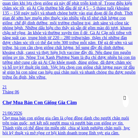
quan tâm khi lựa chọn giống gà này để phát triển kinh tế. Trong điều kiện
chăm sóc tốt, gà Ai Cập thường bắt đầu đẻ từ 4,5 – 5 tháng tuổi (khoảng
135 – 150 ngày tuổi) và nhanh chóng bước vào giai đoạn đẻ ổn định. Thời
gian đẻ sớm hay muộn phụ thuộc vào nhiều yếu tố như chất lượng con
giống, chế độ dinh dưỡng, môi trường chuồng trại, ánh sáng và công tác
phòng bệnh. Những dấu hiệu cho thấy gà sắp đẻ gồm mào đỏ tươi, khung
chậu nở rộng, ăn khỏe và thường xuyên tìm ổ đẻ. Gà Ai Cập nổi tiếng với
năng suất cao, trung bình từ 220 – 280 trứng/năm, thậm chí những đàn
được chăm sóc tốt có thể đạt trên 300 trứng mỗi năm. Để gà đẻ sớm và sai
trứng, bà con cần chọn giống chất lượng, bổ sung đầy đủ dinh dưỡng,
khoáng chất, canxi và thực hiện lịch vaccine đầy đủ. Nếu đang tìm nguồn
giống uy tín, Nông Trại Xanh Phương Nam là địa chỉ được nhiều bà con tin
tưởng nhờ cung cấp gà Ai Cập khỏe mạnh, đúng giống, đã được chăm sóc
và hỗ trợ kỹ thuật tận tình. Việc lựa chọn con giống chất lượng ngay từ đầu
sẽ giúp bà con nâng cao hiệu quả chăn nuôi và nhanh chóng thu được nguồn
trứng ổn định, bền vững.
21
Tháng 06
Chợ Mua Bán Con Giống Gia Cầm
21/06/2026
Chợ mua bán con giống gia cầm là cộng đồng dành cho người chăn nuôi
trên toàn quốc, nơi kết nối người mua và người bán con giống uy tín.
Thành viên có thể đăng tin miễn phí, chia sẻ kinh nghiệm chăn nuôi, học
hỏi kỹ thuật và mở rộng cơ hội kinh doanh trong lĩnh vực gia cầm.