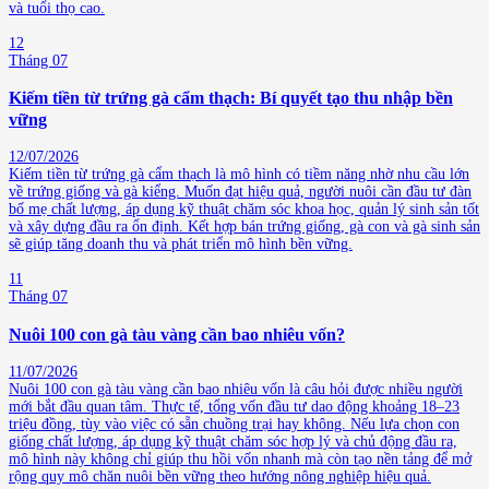
và tuổi thọ cao.
12
Tháng 07
Kiếm tiền từ trứng gà cẩm thạch: Bí quyết tạo thu nhập bền
vững
12/07/2026
Kiếm tiền từ trứng gà cẩm thạch là mô hình có tiềm năng nhờ nhu cầu lớn
về trứng giống và gà kiểng. Muốn đạt hiệu quả, người nuôi cần đầu tư đàn
bố mẹ chất lượng, áp dụng kỹ thuật chăm sóc khoa học, quản lý sinh sản tốt
và xây dựng đầu ra ổn định. Kết hợp bán trứng giống, gà con và gà sinh sản
sẽ giúp tăng doanh thu và phát triển mô hình bền vững.
11
Tháng 07
Nuôi 100 con gà tàu vàng cần bao nhiêu vốn?
11/07/2026
Nuôi 100 con gà tàu vàng cần bao nhiêu vốn là câu hỏi được nhiều người
mới bắt đầu quan tâm. Thực tế, tổng vốn đầu tư dao động khoảng 18–23
triệu đồng, tùy vào việc có sẵn chuồng trại hay không. Nếu lựa chọn con
giống chất lượng, áp dụng kỹ thuật chăm sóc hợp lý và chủ động đầu ra,
mô hình này không chỉ giúp thu hồi vốn nhanh mà còn tạo nền tảng để mở
rộng quy mô chăn nuôi bền vững theo hướng nông nghiệp hiệu quả.