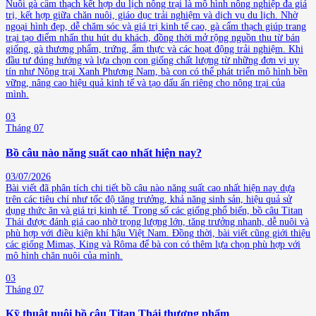
Nuôi gà cẩm thạch kết hợp du lịch nông trại là mô hình nông nghiệp đa giá
trị, kết hợp giữa chăn nuôi, giáo dục trải nghiệm và dịch vụ du lịch. Nhờ
ngoại hình đẹp, dễ chăm sóc và giá trị kinh tế cao, gà cẩm thạch giúp trang
trại tạo điểm nhấn thu hút du khách, đồng thời mở rộng nguồn thu từ bán
giống, gà thương phẩm, trứng, ẩm thực và các hoạt động trải nghiệm. Khi
đầu tư đúng hướng và lựa chọn con giống chất lượng từ những đơn vị uy
tín như Nông trại Xanh Phương Nam, bà con có thể phát triển mô hình bền
vững, nâng cao hiệu quả kinh tế và tạo dấu ấn riêng cho nông trại của
mình.
03
Tháng 07
Bồ câu nào năng suất cao nhất hiện nay?
03/07/2026
Bài viết đã phân tích chi tiết bồ câu nào năng suất cao nhất hiện nay dựa
trên các tiêu chí như tốc độ tăng trưởng, khả năng sinh sản, hiệu quả sử
dụng thức ăn và giá trị kinh tế. Trong số các giống phổ biến, bồ câu Titan
Thái được đánh giá cao nhờ trọng lượng lớn, tăng trưởng nhanh, dễ nuôi và
phù hợp với điều kiện khí hậu Việt Nam. Đồng thời, bài viết cũng giới thiệu
các giống Mimas, King và Rôma để bà con có thêm lựa chọn phù hợp với
mô hình chăn nuôi của mình.
03
Tháng 07
Kỹ thuật nuôi bồ câu Titan Thái thương phẩm