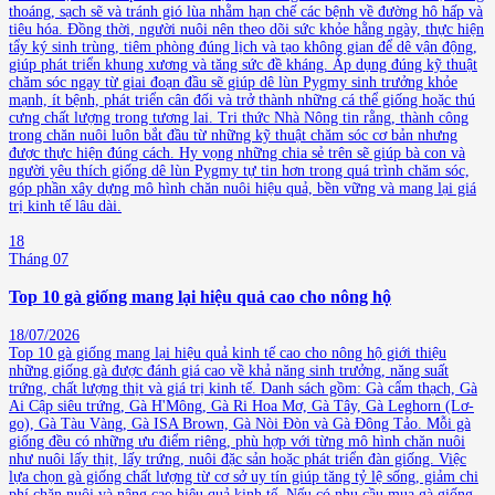
thoáng, sạch sẽ và tránh gió lùa nhằm hạn chế các bệnh về đường hô hấp và
tiêu hóa. Đồng thời, người nuôi nên theo dõi sức khỏe hằng ngày, thực hiện
tẩy ký sinh trùng, tiêm phòng đúng lịch và tạo không gian để dê vận động,
giúp phát triển khung xương và tăng sức đề kháng. Áp dụng đúng kỹ thuật
chăm sóc ngay từ giai đoạn đầu sẽ giúp dê lùn Pygmy sinh trưởng khỏe
mạnh, ít bệnh, phát triển cân đối và trở thành những cá thể giống hoặc thú
cưng chất lượng trong tương lai. Tri thức Nhà Nông tin rằng, thành công
trong chăn nuôi luôn bắt đầu từ những kỹ thuật chăm sóc cơ bản nhưng
được thực hiện đúng cách. Hy vọng những chia sẻ trên sẽ giúp bà con và
người yêu thích giống dê lùn Pygmy tự tin hơn trong quá trình chăm sóc,
góp phần xây dựng mô hình chăn nuôi hiệu quả, bền vững và mang lại giá
trị kinh tế lâu dài.
18
Tháng 07
Top 10 gà giống mang lại hiệu quả cao cho nông hộ
18/07/2026
Top 10 gà giống mang lại hiệu quả kinh tế cao cho nông hộ giới thiệu
những giống gà được đánh giá cao về khả năng sinh trưởng, năng suất
trứng, chất lượng thịt và giá trị kinh tế. Danh sách gồm: Gà cẩm thạch, Gà
Ai Cập siêu trứng, Gà H'Mông, Gà Ri Hoa Mơ, Gà Tây, Gà Leghorn (Lơ-
go), Gà Tàu Vàng, Gà ISA Brown, Gà Nòi Đòn và Gà Đông Tảo. Mỗi gà
giống đều có những ưu điểm riêng, phù hợp với từng mô hình chăn nuôi
như nuôi lấy thịt, lấy trứng, nuôi đặc sản hoặc phát triển đàn giống. Việc
lựa chọn gà giống chất lượng từ cơ sở uy tín giúp tăng tỷ lệ sống, giảm chi
phí chăn nuôi và nâng cao hiệu quả kinh tế. Nếu có nhu cầu mua gà giống