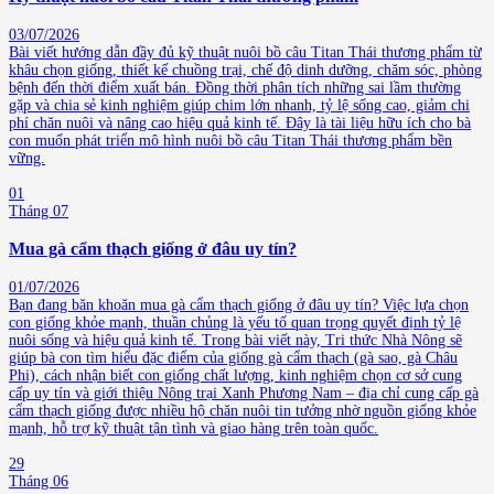
03/07/2026
Bài viết hướng dẫn đầy đủ kỹ thuật nuôi bồ câu Titan Thái thương phẩm từ
khâu chọn giống, thiết kế chuồng trại, chế độ dinh dưỡng, chăm sóc, phòng
bệnh đến thời điểm xuất bán. Đồng thời phân tích những sai lầm thường
gặp và chia sẻ kinh nghiệm giúp chim lớn nhanh, tỷ lệ sống cao, giảm chi
phí chăn nuôi và nâng cao hiệu quả kinh tế. Đây là tài liệu hữu ích cho bà
con muốn phát triển mô hình nuôi bồ câu Titan Thái thương phẩm bền
vững.
01
Tháng 07
Mua gà cẩm thạch giống ở đâu uy tín?
01/07/2026
Bạn đang băn khoăn mua gà cẩm thạch giống ở đâu uy tín? Việc lựa chọn
con giống khỏe mạnh, thuần chủng là yếu tố quan trọng quyết định tỷ lệ
nuôi sống và hiệu quả kinh tế. Trong bài viết này, Tri thức Nhà Nông sẽ
giúp bà con tìm hiểu đặc điểm của giống gà cẩm thạch (gà sao, gà Châu
Phi), cách nhận biết con giống chất lượng, kinh nghiệm chọn cơ sở cung
cấp uy tín và giới thiệu Nông trại Xanh Phương Nam – địa chỉ cung cấp gà
cẩm thạch giống được nhiều hộ chăn nuôi tin tưởng nhờ nguồn giống khỏe
mạnh, hỗ trợ kỹ thuật tận tình và giao hàng trên toàn quốc.
29
Tháng 06