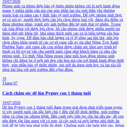
19/07/2026
Phóng sinh và thông điệp bảo vệ thiên nhiên không chỉ là một hành động
mang ý nghĩa nhân văn mà còn góp phần lan tỏa tinh thần yêu thương
muôn loài và nâng cao ý thức bảo vệ môi trường. Để việc phóng sinh thực
sự có giá trị, người thực hiện cần lựa chọn đúng loài vật, đúng địa điểm và
đúng phương pháp, tránh gây ảnh hưởng đến hệ sinh thái tự nhiên. Trong
các loài động vật được lựa chọn, bồ câu phóng sinh được nhiều người tin
dùng nhờ sức khỏe tốt, khả năng thích nghi cao và là biểu tượng của hòa
bình, hy vọng. Để đảm bảo chất lượng và tỷ lệ sống sau khi thả, nên lựa
chọn chim khỏe mạnh từ các cơ sở cung cấp uy tín như Nông Trại Xanh
Phương Nam, nơi cung cấp con giống được chăm sóc theo quy trình kỹ
thuật và hỗ trợ tư vấn cho người nuôi cũng như khách hàng có nhu cầu
phóng sinh. Tri thức Nhà Nông mong rằng mỗi hoạt động phóng sinh
không chỉ dừng lại ở một nét đẹp văn hóa mà còn trở thành hành động thiết
thực, góp phần bảo vệ thiên nhiên, gìn giữ đa dạng sinh học và lan tỏa lối
sống hài hòa với môi trường đến cộng đồng.
19
Tháng 07
Cách chăm sóc dê lùn Pygmy con 1 tháng tuổi
19/07/2026
Dê lùn Pygmy con 1 tháng tuổi đang trong giai đoạn phát triển quan trọng,
vì vậy người nuôi cần đặc biệt chú ý đến chế độ dinh dưỡng, môi trường
sống và công tác phòng bệnh. Bên cạnh việc tiếp tục cho bú sữa mẹ, dê con
nên được tập làm quen với cỏ non, lá cây sạch và một lượng nhỏ thức ăn
tinh để hệ tiêu hóa phát triển ổn định. Chuồng nuôi cần luôn khô ráo, thông