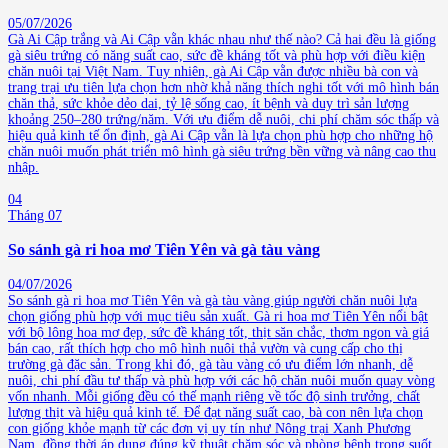
05/07/2026
Gà Ai Cập trắng và Ai Cập vằn khác nhau như thế nào? Cả hai đều là giống
gà siêu trứng có năng suất cao, sức đề kháng tốt và phù hợp với điều kiện
chăn nuôi tại Việt Nam. Tuy nhiên, gà Ai Cập vằn được nhiều bà con và
trang trại ưu tiên lựa chọn hơn nhờ khả năng thích nghi tốt với mô hình bán
chăn thả, sức khỏe dẻo dai, tỷ lệ sống cao, ít bệnh và duy trì sản lượng
khoảng 250–280 trứng/năm. Với ưu điểm dễ nuôi, chi phí chăm sóc thấp và
hiệu quả kinh tế ổn định, gà Ai Cập vằn là lựa chọn phù hợp cho những hộ
chăn nuôi muốn phát triển mô hình gà siêu trứng bền vững và nâng cao thu
nhập.
04
Tháng 07
So sánh gà ri hoa mơ Tiên Yên và gà tàu vàng
04/07/2026
So sánh gà ri hoa mơ Tiên Yên và gà tàu vàng giúp người chăn nuôi lựa
chọn giống phù hợp với mục tiêu sản xuất. Gà ri hoa mơ Tiên Yên nổi bật
với bộ lông hoa mơ đẹp, sức đề kháng tốt, thịt săn chắc, thơm ngon và giá
bán cao, rất thích hợp cho mô hình nuôi thả vườn và cung cấp cho thị
trường gà đặc sản. Trong khi đó, gà tàu vàng có ưu điểm lớn nhanh, dễ
nuôi, chi phí đầu tư thấp và phù hợp với các hộ chăn nuôi muốn quay vòng
vốn nhanh. Mỗi giống đều có thế mạnh riêng về tốc độ sinh trưởng, chất
lượng thịt và hiệu quả kinh tế. Để đạt năng suất cao, bà con nên lựa chọn
con giống khỏe mạnh từ các đơn vị uy tín như Nông trại Xanh Phương
Nam, đồng thời áp dụng đúng kỹ thuật chăm sóc và phòng bệnh trong suốt