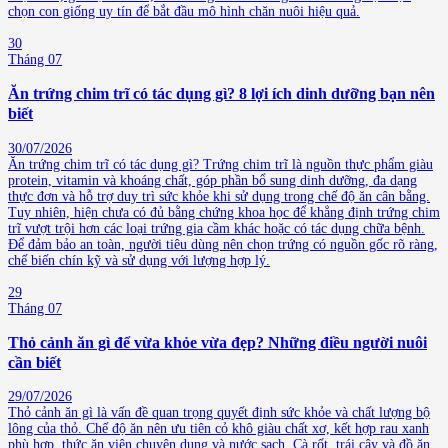
chọn con giống uy tín để bắt đầu mô hình chăn nuôi hiệu quả.
30
Tháng 07
Ăn trứng chim trĩ có tác dụng gì? 8 lợi ích dinh dưỡng bạn nên
biết
30/07/2026
Ăn trứng chim trĩ có tác dụng gì? Trứng chim trĩ là nguồn thực phẩm giàu
protein, vitamin và khoáng chất, góp phần bổ sung dinh dưỡng, đa dạng
thực đơn và hỗ trợ duy trì sức khỏe khi sử dụng trong chế độ ăn cân bằng.
Tuy nhiên, hiện chưa có đủ bằng chứng khoa học để khẳng định trứng chim
trĩ vượt trội hơn các loại trứng gia cầm khác hoặc có tác dụng chữa bệnh.
Để đảm bảo an toàn, người tiêu dùng nên chọn trứng có nguồn gốc rõ ràng,
chế biến chín kỹ và sử dụng với lượng hợp lý.
29
Tháng 07
Thỏ cảnh ăn gì để vừa khỏe vừa đẹp? Những điều người nuôi
cần biết
29/07/2026
Thỏ cảnh ăn gì là vấn đề quan trọng quyết định sức khỏe và chất lượng bộ
lông của thỏ. Chế độ ăn nên ưu tiên cỏ khô giàu chất xơ, kết hợp rau xanh
phù hợp, thức ăn viên chuyên dụng và nước sạch. Cà rốt, trái cây và đồ ăn