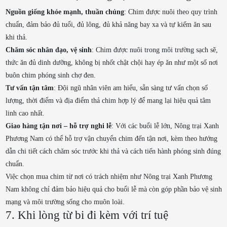
Nguồn giống khỏe mạnh, thuần chủng
: Chim được nuôi theo quy trình
chuẩn, đảm bảo đủ tuổi, đủ lông, đủ khả năng bay xa và tự kiếm ăn sau
khi thả.
Chăm sóc nhân đạo, vệ sinh
: Chim được nuôi trong môi trường sạch sẽ,
thức ăn đủ dinh dưỡng, không bị nhốt chật chội hay ép ăn như một số nơi
buôn chim phóng sinh chợ đen.
Tư vấn tận tâm
: Đội ngũ nhân viên am hiểu, sẵn sàng tư vấn chọn số
lượng, thời điểm và địa điểm thả chim hợp lý để mang lại hiệu quả tâm
linh cao nhất.
Giao hàng tận nơi – hỗ trợ nghi lễ
: Với các buổi lễ lớn, Nông trại Xanh
Phương Nam có thể hỗ trợ vận chuyển chim đến tận nơi, kèm theo hướng
dẫn chi tiết cách chăm sóc trước khi thả và cách tiến hành phóng sinh đúng
chuẩn.
Việc chọn mua chim từ nơi có trách nhiệm như Nông trại Xanh Phương
Nam không chỉ đảm bảo hiệu quả cho buổi lễ mà còn góp phần bảo vệ sinh
mạng và môi trường sống cho muôn loài.
7. Khi lòng từ bi đi kèm với trí tuệ