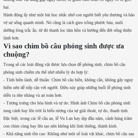
hại.
Hành động ấy như một bài học nhắc nhở con người biết yêu thương và bảo
vệ sự sống quanh mình. Nó cũng là cách gieo trồng phước báu, nuôi
dưỡng lòng trắc ẩn, từ đó thanh lọc tâm hồn và hướng đến đời sống thiện
lành hơn.
Vì sao chim bồ câu phóng sinh được ưa
chuộng?
Trong số các loài động vật được lựa chọn để phóng sinh, chim bồ câu
phóng sinh chiếm ưu thế nhờ nhiều lý do hợp lý:
- Tính hiền lành, dễ thuần: Chim bồ câu hiền, không cắn, không gây nguy
hiểm nên dễ tiếp cận với người. Điều này giúp những buổi lễ phóng sinh
diễn ra nhẹ nhàng và an toàn hơn.
- Tượng trưng cho hòa bình và tự do: Hình ảnh Chim bồ câu phóng sinh
tung cánh bay lên trời là biểu tượng của sự giải thoát, tự do, thanh tịnh.
Đặc biệt, trong các lễ cầu an, lễ Vu Lan hay dịp đầu năm, cảnh hàng trăm
con chim cùng bay lên tạo nên không khí linh thiêng, thành kính.
- Khả năng sinh tồn cao: Không như một số loài vật khác, chim bồ câu sau