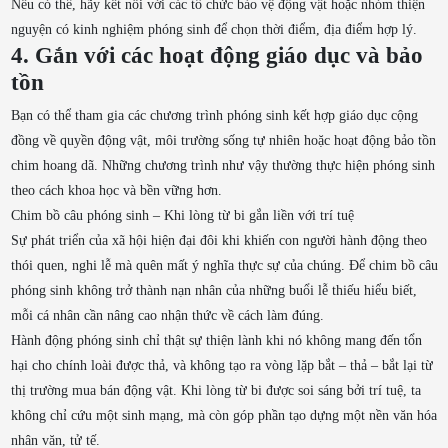
Nếu có thể, hãy kết nối với các tổ chức bảo vệ động vật hoặc nhóm thiện
nguyện có kinh nghiệm phóng sinh để chọn thời điểm, địa điểm hợp lý.
4. Gắn với các hoạt động giáo dục và bảo
tồn
Bạn có thể tham gia các chương trình phóng sinh kết hợp giáo dục cộng
đồng về quyền động vật, môi trường sống tự nhiên hoặc hoạt động bảo tồn
chim hoang dã. Những chương trình như vậy thường thực hiện phóng sinh
theo cách khoa học và bền vững hơn.
Chim bồ câu phóng sinh – Khi lòng từ bi gắn liền với trí tuệ
Sự phát triển của xã hội hiện đại đôi khi khiến con người hành động theo
thói quen, nghi lễ mà quên mất ý nghĩa thực sự của chúng. Để chim bồ câu
phóng sinh không trở thành nạn nhân của những buổi lễ thiếu hiểu biết,
mỗi cá nhân cần nâng cao nhận thức về cách làm đúng.
Hành động phóng sinh chỉ thật sự thiện lành khi nó không mang đến tổn
hại cho chính loài được thả, và không tạo ra vòng lặp bắt – thả – bắt lại từ
thị trường mua bán động vật. Khi lòng từ bi được soi sáng bởi trí tuệ, ta
không chỉ cứu một sinh mạng, mà còn góp phần tạo dựng một nền văn hóa
nhân văn, tử tế.