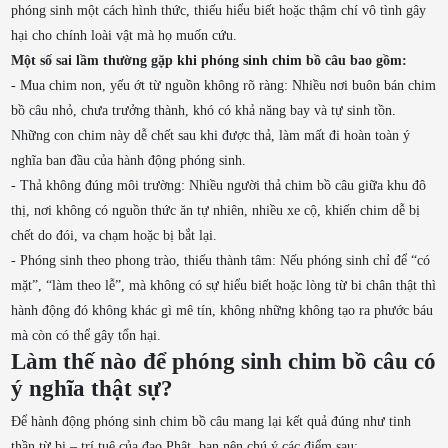
phóng sinh một cách hình thức, thiếu hiểu biết hoặc thậm chí vô tình gây
hại cho chính loài vật mà họ muốn cứu.
Một số sai lầm thường gặp khi phóng sinh chim bồ câu bao gồm:
- Mua chim non, yếu ớt từ nguồn không rõ ràng: Nhiều nơi buôn bán chim
bồ câu nhỏ, chưa trưởng thành, khó có khả năng bay và tự sinh tồn.
Những con chim này dễ chết sau khi được thả, làm mất đi hoàn toàn ý
nghĩa ban đầu của hành động phóng sinh.
- Thả không đúng môi trường: Nhiều người thả chim bồ câu giữa khu đô
thị, nơi không có nguồn thức ăn tự nhiên, nhiều xe cộ, khiến chim dễ bị
chết do đói, va chạm hoặc bị bắt lại.
- Phóng sinh theo phong trào, thiếu thành tâm: Nếu phóng sinh chỉ để “có
mặt”, “làm theo lễ”, mà không có sự hiểu biết hoặc lòng từ bi chân thật thì
hành động đó không khác gì mê tín, không những không tạo ra phước báu
mà còn có thể gây tổn hại.
Làm thế nào để phóng sinh chim bồ câu có
ý nghĩa thật sự?
Để hành động phóng sinh chim bồ câu mang lại kết quả đúng như tinh
thần từ bi – trí tuệ của đạo Phật, bạn nên chú ý các điểm sau: