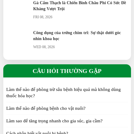
Gà Cẩm Thạch là Chiến Binh Châu Phi Có Sức Đề
Kháng Vượt Trội
FRI 08, 2026
Công dụng của trứng chim trĩ: Sự thật dưới góc
nhìn khoa học
WED 08, 2026
Gà 9 cựa là gì? Có thật hay chỉ là truyền thuyết?
CÂU HỎI THƯỜNG GẶP
SAT 08, 2026
Làm thế nào để phòng trừ sâu bệnh hiệu quả mà không dùng
Thỏ cảnh ăn gì để vừa khỏe vừa đẹp? Những điều
thuốc hóa học?
người nuôi cần biết
WED 07, 2026
Làm thế nào để phòng bệnh cho vật nuôi?
Làm sao để tăng trọng nhanh cho gia súc, gia cầm?
Trứng chim trĩ có thực sự bổ dưỡng hơn trứng gà?
Sự thật cần biết
Cách nhận biết vật nuôi bị bệnh?