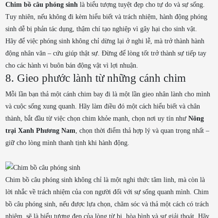
Chim bồ câu phóng sinh
là biểu tượng tuyệt đẹp cho tự do và sự sống.
Tuy nhiên, nếu không đi kèm hiểu biết và trách nhiệm, hành động phóng
sinh dễ bị phản tác dụng, thậm chí tạo nghiệp vì gây hại cho sinh vật.
Hãy để việc phóng sinh không chỉ dừng lại ở nghi lễ, mà trở thành hành
động nhân văn – cứu giúp thật sự. Đừng để lòng tốt trở thành sự tiếp tay
cho các hành vi buôn bán động vật vì lợi nhuận.
8. Gieo phước lành từ những cánh chim
Mỗi lần bạn thả một cánh chim bay đi là một lần gieo nhân lành cho mình
và cuộc sống xung quanh. Hãy làm điều đó một cách hiểu biết và chân
thành, bắt đầu từ việc chọn chim khỏe mạnh, chọn nơi uy tín như
Nông
trại Xanh Phương Nam
, chọn thời điểm thả hợp lý và quan trọng nhất –
giữ cho lòng mình thanh tịnh khi hành động.
Chim bồ câu phóng sinh không chỉ là một nghi thức tâm linh, mà còn là
lời nhắc về trách nhiệm của con người đối với sự sống quanh mình. Chim
bồ câu phóng sinh, nếu được lựa chọn, chăm sóc và thả một cách có trách
nhiệm, sẽ là biểu tượng đẹp của lòng từ bi, hòa bình và sự giải thoát. Hãy