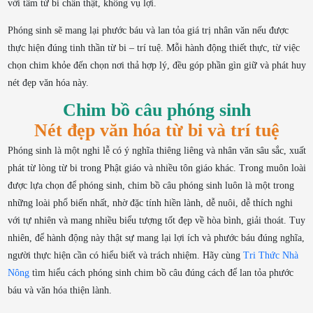
với tâm từ bi chân thật, không vụ lợi.
Phóng sinh sẽ mang lại phước báu và lan tỏa giá trị nhân văn nếu được
thực hiện đúng tinh thần từ bi – trí tuệ. Mỗi hành động thiết thực, từ việc
chọn chim khỏe đến chọn nơi thả hợp lý, đều góp phần gìn giữ và phát huy
nét đẹp văn hóa này.
Chim bồ câu phóng sinh
Nét đẹp văn hóa từ bi và trí tuệ
Phóng sinh là một nghi lễ có ý nghĩa thiêng liêng và nhân văn sâu sắc, xuất
phát từ lòng từ bi trong Phật giáo và nhiều tôn giáo khác. Trong muôn loài
được lựa chọn để phóng sinh, chim bồ câu phóng sinh luôn là một trong
những loài phổ biến nhất, nhờ đặc tính hiền lành, dễ nuôi, dễ thích nghi
với tự nhiên và mang nhiều biểu tượng tốt đẹp về hòa bình, giải thoát. Tuy
nhiên, để hành động này thật sự mang lại lợi ích và phước báu đúng nghĩa,
người thực hiện cần có hiểu biết và trách nhiệm. Hãy cùng
Tri Thức Nhà
Nông
tìm hiểu cách phóng sinh chim bồ câu đúng cách để lan tỏa phước
báu và văn hóa thiện lành.