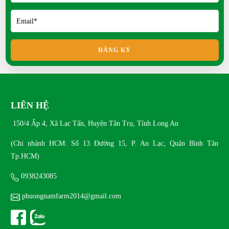
Gà Tàu Vàng Có Gì Đặc Biệt?
THU 04, 2026
ĐĂNG KÝ
Khách hàng nói gì khi mua con giống tại Nông trại
Xanh Phương Nam?
SAT 04, 2026
LIÊN HỆ
150/4 Ấp 4, Xã Lạc Tấn, Huyện Tân Trụ, Tỉnh Long An
Mua thỏ kiểng ở đâu uy tín?
MON 02, 2026
(Chi nhánh HCM: Số 13 Đường 15, P. An Lạc, Quận Bình Tân
Tp.HCM)
Giá trị dinh dưỡng của trứng chim trĩ
0938243085
MON 02, 2026
phuongnamfarm2014@gmail.com