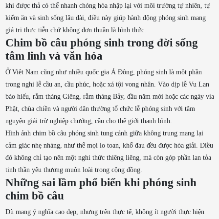
khi được thả có thể nhanh chóng hòa nhập lại với môi trường tự nhiên, tự
kiếm ăn và sinh sống lâu dài, điều này giúp hành động phóng sinh mang
giá trị thực tiễn chứ không đơn thuần là hình thức.
Chim bồ câu phóng sinh trong đời sống
tâm linh và văn hóa
Ở Việt Nam cũng như nhiều quốc gia Á Đông, phóng sinh là một phần
trong nghi lễ cầu an, cầu phúc, hoặc xá tội vong nhân. Vào dịp lễ Vu Lan
báo hiếu, rằm tháng Giêng, rằm tháng Bảy, đầu năm mới hoặc các ngày vía
Phật, chùa chiền và người dân thường tổ chức lễ phóng sinh với tâm
nguyện giải trừ nghiệp chướng, cầu cho thế giới thanh bình.
Hình ảnh chim bồ câu phóng sinh tung cánh giữa không trung mang lại
cảm giác nhẹ nhàng, như thể mọi lo toan, khổ đau đều được hóa giải. Điều
đó không chỉ tạo nên một nghi thức thiêng liêng, mà còn góp phần lan tỏa
tinh thần yêu thương muôn loài trong cộng đồng.
Những sai lầm phổ biến khi phóng sinh
chim bồ câu
Dù mang ý nghĩa cao đẹp, nhưng trên thực tế, không ít người thực hiện