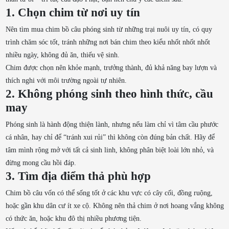
1. Chọn chim từ nơi uy tín
Nên tìm mua chim bồ câu phóng sinh từ những trại nuôi uy tín, có quy
trình chăm sóc tốt, tránh những nơi bán chim theo kiểu nhốt nhốt nhốt
nhiều ngày, không đủ ăn, thiếu vệ sinh.
Chim được chọn nên khỏe mạnh, trưởng thành, đủ khả năng bay lượn và
thích nghi với môi trường ngoài tự nhiên.
2. Không phóng sinh theo hình thức, cầu
may
Phóng sinh là hành động thiện lành, nhưng nếu làm chỉ vì tâm cầu phước
cá nhân, hay chỉ để “tránh xui rủi” thì không còn đúng bản chất. Hãy để
tâm mình rộng mở với tất cả sinh linh, không phân biệt loài lớn nhỏ, và
đừng mong cầu hồi đáp.
3. Tìm địa điểm thả phù hợp
Chim bồ câu vốn có thể sống tốt ở các khu vực có cây cối, đồng ruộng,
hoặc gần khu dân cư ít xe cộ. Không nên thả chim ở nơi hoang vắng không
có thức ăn, hoặc khu đô thị nhiều phương tiện.