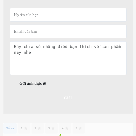
Gửi ảnh thực tế
GỬI
Tất cả
1
2
3
4
5