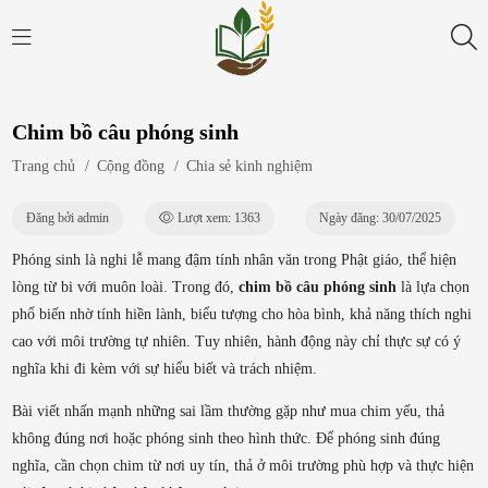
Chim bồ câu phóng sinh
Trang chủ
/
Cộng đồng
/
Chia sẻ kinh nghiệm
Đăng bởi admin
Lượt xem: 1363
Ngày đăng: 30/07/2025
Phóng sinh là nghi lễ mang đậm tính nhân văn trong Phật giáo, thể hiện
lòng từ bi với muôn loài. Trong đó,
chim bồ câu phóng sinh
là lựa chọn
phổ biến nhờ tính hiền lành, biểu tượng cho hòa bình, khả năng thích nghi
cao với môi trường tự nhiên. Tuy nhiên, hành động này chỉ thực sự có ý
nghĩa khi đi kèm với sự hiểu biết và trách nhiệm.
Bài viết nhấn mạnh những sai lầm thường gặp như mua chim yếu, thả
không đúng nơi hoặc phóng sinh theo hình thức. Để phóng sinh đúng
nghĩa, cần chọn chim từ nơi uy tín, thả ở môi trường phù hợp và thực hiện