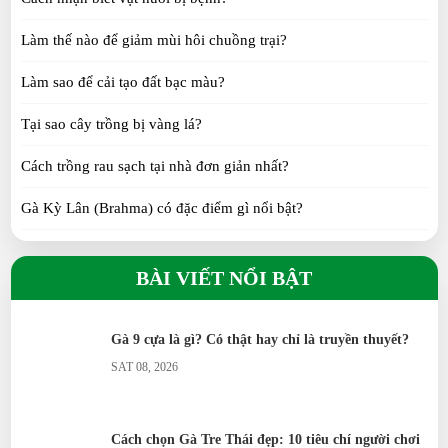
TUE 07, 2026
Làm thế nào để giảm mùi hôi chuồng trại?
Nhung Hươu Tươi là gì? Đặc điểm, giá trị, cách sử
Làm sao để cải tạo đất bạc màu?
dụng và bảo quản
SUN 07, 2026
Tại sao cây trồng bị vàng lá?
Vịt Call Duck: Tại sao lại được giới trẻ săn lùng?
Cách trồng rau sạch tại nhà đơn giản nhất?
SUN 07, 2026
Gà Kỳ Lân (Brahma) có đặc điểm gì nổi bật?
Gà H’Mông khác gì so với gà ta?
Gà Tre Thái có những màu gì? 6 màu lông đẹp
BÀI VIẾT NỔI BẬT
được yêu thích
Gà Tre Thái có phù hợp nuôi cảnh không?
SAT 07, 2026
Gà Serama có phải giống gà nhỏ nhất thế giới?
Gà 9 cựa là gì? Có thật hay chỉ là truyền thuyết?
SAT 08, 2026
Gà Ai Cập siêu trứng đẻ bao nhiêu trứng/năm?
Vịt Call Duck nuôi cảnh có khó không?
Cách chọn Gà Tre Thái đẹp: 10 tiêu chí người chơi