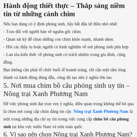
Hành động thiết thực – Thắp sáng niềm
tin từ những cánh chim
Nếu bạn đang có ý định phóng sinh, hãy bắt đầu từ điều nhỏ nhất:
- Trao đổi với người bán về nguồn gốc chim.
- Quan sát kỹ để chọn những con chim khỏe mạnh, nhanh nhẹn.
- Hỏi các thầy tu hoặc người có kinh nghiệm về nơi phóng sinh phù hợp.
- Lan tỏa kiến thức về phóng sinh có trách nhiệm trong gia đình, cộng
đồng.
Bạn không cần phải tổ chức buổi lễ hoành tráng, chỉ cần một tấm lòng
thành và hành động đúng đắn, cũng đủ tạo nên ý nghĩa lớn lao.
5. Nơi mua chim bồ câu phóng sinh uy tín –
Nông trại Xanh Phương Nam
Để việc phóng sinh đạt trọn vẹn ý nghĩa, điều quan trọng không thể bỏ qua
là chọn nơi cung cấp chim đáng tin cậy.
Nông trại Xanh Phương Nam
là
một trong những địa chỉ uy tín trong việc cung cấp
chim bồ câu phóng
sinh
tại khu vực miền Nam và trên toàn quốc.
6. Vì sao nên chọn Nông trại Xanh Phương Nam?