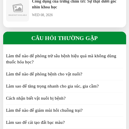
Công dụng của trứng chim trĩ: Sự thật dưới góc
nhìn khoa học
WED 08, 2026
Gà 9 cựa là gì? Có thật hay chỉ là truyền thuyết?
CÂU HỎI THƯỜNG GẶP
SAT 08, 2026
Làm thế nào để phòng trừ sâu bệnh hiệu quả mà không dùng
Thỏ cảnh ăn gì để vừa khỏe vừa đẹp? Những điều
thuốc hóa học?
người nuôi cần biết
WED 07, 2026
Làm thế nào để phòng bệnh cho vật nuôi?
Làm sao để tăng trọng nhanh cho gia súc, gia cầm?
Trứng chim trĩ có thực sự bổ dưỡng hơn trứng gà?
Sự thật cần biết
Cách nhận biết vật nuôi bị bệnh?
TUE 07, 2026
Làm thế nào để giảm mùi hôi chuồng trại?
Nhung Hươu Tươi là gì? Đặc điểm, giá trị, cách sử
Làm sao để cải tạo đất bạc màu?
dụng và bảo quản