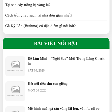
SUN 07, 2026
Tại sao cây trồng bị vàng lá?
Vịt Call Duck: Tại sao lại được giới trẻ săn lùng?
Cách trồng rau sạch tại nhà đơn giản nhất?
SUN 07, 2026
Gà Kỳ Lân (Brahma) có đặc điểm gì nổi bật?
Gà H’Mông khác gì so với gà ta?
Gà Tre Thái có những màu gì? 6 màu lông đẹp
BÀI VIẾT NỔI BẬT
được yêu thích
Gà Tre Thái có phù hợp nuôi cảnh không?
SAT 07, 2026
Gà Serama có phải giống gà nhỏ nhất thế giới?
Dê Lùn Mini – “Ngôi Sao” Mới Trong Làng Check-
in
Gà Ai Cập siêu trứng đẻ bao nhiêu trứng/năm?
SAT 05, 2026
Vịt Call Duck nuôi cảnh có khó không?
Kết nối tiêu thụ con giống
Vịt Uyên Ương có ý nghĩa gì?
MON 04, 2026
Ngỗng Sư Tử khác gì ngỗng thường?
Mô hình nuôi gà tàu vàng lãi lớn, vốn ít, rủi ro
Chim Trích Cồ đặc điểm ra sao?