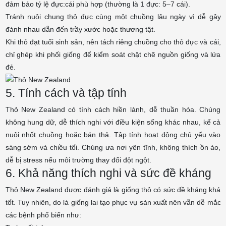
đảm bảo tỷ lệ đực:cái phù hợp (thường là 1 đực: 5–7 cái).
Tránh nuôi chung thỏ đực cùng một chuồng lâu ngày vì dễ gây
đánh nhau dẫn đến trầy xước hoặc thương tật.
Khi thỏ đạt tuổi sinh sản, nên tách riêng chuồng cho thỏ đực và cái,
chỉ ghép khi phối giống để kiểm soát chặt chẽ nguồn giống và lứa
đẻ.
5. Tính cách và tập tính
Thỏ New Zealand có tính cách hiền lành, dễ thuần hóa. Chúng
không hung dữ, dễ thích nghi với điều kiện sống khác nhau, kể cả
nuôi nhốt chuồng hoặc bán thả. Tập tính hoạt động chủ yếu vào
sáng sớm và chiều tối. Chúng ưa nơi yên tĩnh, không thích ồn ào,
dễ bị stress nếu môi trường thay đổi đột ngột.
6. Khả năng thích nghi và sức đề kháng
Thỏ New Zealand được đánh giá là giống thỏ có sức đề kháng khá
tốt. Tuy nhiên, do là giống lai tạo phục vụ sản xuất nên vẫn dễ mắc
các bệnh phổ biến như: