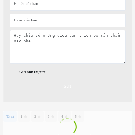
Gửi ảnh thực tế
GỬI
Tất cả
1
2
3
4
5