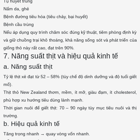
Tụ huyết trùng
Nấm da, ghẻ
Bệnh đường tiêu hóa (tiêu chảy, bại huyết)
Bệnh cầu trùng
Nếu áp dụng quy trình chăm sóc đúng kỹ thuật, tiêm phòng định kỳ
và giữ chuồng trại khô thoáng, khả năng sống sót và phát triển của
giống thỏ này rất cao, đạt trên 90%.
7. Năng suất thịt và hiệu quả kinh tế
a. Năng suất thịt
Tỷ lệ thịt xẻ đạt từ 52 – 58% (tùy chế độ dinh dưỡng và độ tuổi giết
mổ).
Thịt thỏ New Zealand thơm, mềm, ít mỡ, giàu đạm, ít cholesterol,
phù hợp xu hướng tiêu dùng lành mạnh.
Thời gian nuôi để giết thịt: 70 – 90 ngày tùy mục tiêu nuôi và thị
trường.
b. Hiệu quả kinh tế
Tăng trọng nhanh → quay vòng vốn nhanh.