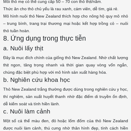
Mỗi thỏ mẹ có thể cung cấp 50 – 70 con thỏ thịt/năm.
Thức ăn cho thỏ chủ yếu là rau xanh, cám viên, dễ tìm, giá rẻ.
Mô hình nuôi thỏ New Zealand thích hợp cho nông hộ quy mô nhỏ
– trung bình, trang trại thương mại hoặc kết hợp trồng cỏ – nuôi
thỏ tuần hoàn.
8. Ứng dụng trong thực tiễn
a. Nuôi lấy thịt
Đây là mục đích chính của giống thỏ New Zealand. Nhờ chất lượng
thịt ngon, tăng trọng nhanh và thời gian quay vòng vốn ngắn,
chúng đặc biệt phù hợp với mô hình sản xuất hàng hóa.
b. Nghiên cứu khoa học
Thỏ New Zealand trắng thường được dùng trong nghiên cứu y học,
thí nghiệm, sản xuất huyết thanh nhờ đặc điểm di truyền ổn định,
dễ kiểm soát và tính hiền lành.
c. Nuôi làm cảnh
Một số cá thể màu đen, đỏ hoặc lốm đốm của thỏ New Zealand
được nuôi làm cảnh, thú cưng nhờ thân hình đẹp, tính cách hiền