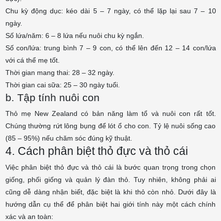
Chu kỳ động dục: kéo dài 5 – 7 ngày, có thể lặp lại sau 7 – 10
ngày.
Số lứa/năm: 6 – 8 lứa nếu nuôi chu kỳ ngắn.
Số con/lứa: trung bình 7 – 9 con, có thể lên đến 12 – 14 con/lứa
với cá thể mẹ tốt.
Thời gian mang thai: 28 – 32 ngày.
Thời gian cai sữa: 25 – 30 ngày tuổi.
b. Tập tính nuôi con
Thỏ mẹ New Zealand có bản năng làm tổ và nuôi con rất tốt.
Chúng thường rứt lông bụng để lót ổ cho con. Tỷ lệ nuôi sống cao
(85 – 95%) nếu chăm sóc đúng kỹ thuật.
4. Cách phân biệt thỏ đực và thỏ cái
Việc phân biệt thỏ đực và thỏ cái là bước quan trọng trong chọn
giống, phối giống và quản lý đàn thỏ. Tuy nhiên, không phải ai
cũng dễ dàng nhận biết, đặc biệt là khi thỏ còn nhỏ. Dưới đây là
hướng dẫn cụ thể để phân biệt hai giới tính này một cách chính
xác và an toàn: