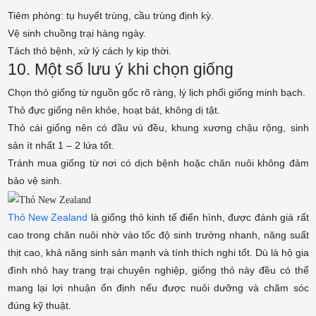
Tiêm phòng: tụ huyết trùng, cầu trùng định kỳ.
Vệ sinh chuồng trại hàng ngày.
Tách thỏ bệnh, xử lý cách ly kịp thời.
10. Một số lưu ý khi chọn giống
Chọn thỏ giống từ nguồn gốc rõ ràng, lý lịch phối giống minh bạch.
Thỏ đực giống nên khỏe, hoạt bát, không dị tật.
Thỏ cái giống nên có đầu vú đều, khung xương chậu rộng, sinh
sản ít nhất 1 – 2 lứa tốt.
Tránh mua giống từ nơi có dịch bệnh hoặc chăn nuôi không đảm
bảo vệ sinh.
Thỏ New Zealand
là giống thỏ kinh tế điển hình, được đánh giá rất
cao trong chăn nuôi nhờ vào tốc độ sinh trưởng nhanh, năng suất
thịt cao, khả năng sinh sản mạnh và tính thích nghi tốt. Dù là hộ gia
đình nhỏ hay trang trại chuyên nghiệp, giống thỏ này đều có thể
mang lại lợi nhuận ổn định nếu được nuôi dưỡng và chăm sóc
đúng kỹ thuật.