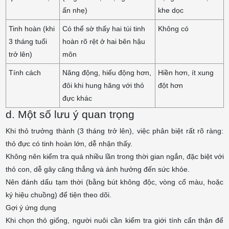
ấn nhẹ)
khe dọc
Tinh hoàn (khi
Có thể sờ thấy hai túi tinh
Không có
3 tháng tuổi
hoàn rõ rệt ở hai bên hậu
trở lên)
môn
Tính cách
Năng động, hiếu động hơn,
Hiền hơn, ít xung
đôi khi hung hăng với thỏ
đột hơn
đực khác
d. Một số lưu ý quan trọng
Khi thỏ trưởng thành (3 tháng trở lên), việc phân biệt rất rõ ràng:
thỏ đực có tinh hoàn lớn, dễ nhận thấy.
Không nên kiểm tra quá nhiều lần trong thời gian ngắn, đặc biệt với
thỏ con, dễ gây căng thẳng và ảnh hưởng đến sức khỏe.
Nên đánh dấu tạm thời (bằng bút không độc, vòng cổ màu, hoặc
ký hiệu chuồng) để tiện theo dõi.
Gợi ý ứng dụng
Khi chọn thỏ giống, người nuôi cần kiểm tra giới tính cẩn thận để