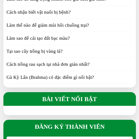
Cách nhận biết vật nuôi bị bệnh?
Làm thế nào để giảm mùi hôi chuồng trại?
Làm sao để cải tạo đất bạc màu?
Tại sao cây trồng bị vàng lá?
Cách trồng rau sạch tại nhà đơn giản nhất?
Gà Kỳ Lân (Brahma) có đặc điểm gì nổi bật?
Gà H’Mông khác gì so với gà ta?
BÀI VIẾT NỔI BẬT
Gà Tre Thái có phù hợp nuôi cảnh không?
Gà Serama có phải giống gà nhỏ nhất thế giới?
ĐĂNG KÝ THÀNH VIÊN
Gà Ai Cập siêu trứng đẻ bao nhiêu trứng/năm?