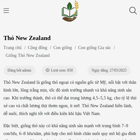
Thỏ New Zealand
Trang chủ
/
Cộng đồng
/
Con giống
/
Con giống Gia súc
/
Giống Thỏ New Zealand
Đăng bởi admin
Lượt xem: 850
Ngày đăng: 27/05/2025
Thỏ New Zealand là giống thỏ ngoại có nguồn gốc từ Mỹ, nổi bật với thân
hình lớn, lông trắng mịn, tốc độ sinh trưởng nhanh và khả năng sinh sản
cao. Khi trưởng thành, thỏ có thể đạt trọng lượng 4,5–5,5 kg, cho tỷ lệ thịt
xẻ cao và chất lượng thịt thơm ngon, ít mỡ. Thỏ New Zealand hiền lành,
dễ nuôi, thích nghi tốt với điều kiện khí hậu Việt Nam.
Đặc biệt, giống thỏ này có khả năng sinh sản mạnh với trung bình 7–9
con/lứa, 6–8 lứa/năm, phù hợp cho mô hình chăn nuôi quy mô hộ gia đình