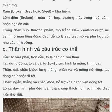
thú cưng.
Xám (Broken Grey hoặc Steel) – khá hiếm.
Lốm đốm (Broken) – màu hỗn hợp, thường thấy trong nuôi cảnh
hoặc nghiên cứu.
Trong chăn nuôi thương phẩm, thỏ trắng New Zealand được ưu
tiên nhờ màu lông đồng đều, dễ xử lý sau giết mổ và phù hợp với
nhu cầu thị trường.
c. Thân hình và cấu trúc cơ thể
Đầu: to vừa phải, tròn đều, tỷ lệ cân đối với thân.
Tai: dựng đứng, to và dài từ 10–13 cm, hình lá mầm, linh hoạt.
Thân: dài, chắc khỏe, lưng thẳng, phần vai và mông nở rộng, tạo
dáng chữ nhật rõ rệt.
Chân: ngắn, thẳng và chắc khỏe, hỗ trợ khả năng vận động tốt.
Lông: dày, mịn, phủ đều toàn thân, giúp thích nghi với nhiều điều
kiện thời tiết.