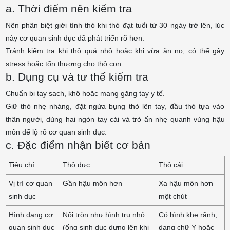
a. Thời điểm nên kiểm tra
Nên phân biệt giới tính thỏ khi thỏ đạt tuổi từ 30 ngày trở lên, lúc
này cơ quan sinh dục đã phát triển rõ hơn.
Tránh kiểm tra khi thỏ quá nhỏ hoặc khi vừa ăn no, có thể gây
stress hoặc tổn thương cho thỏ con.
b. Dụng cụ và tư thế kiểm tra
Chuẩn bị tay sạch, khô hoặc mang găng tay y tế.
Giữ thỏ nhẹ nhàng, đặt ngửa bụng thỏ lên tay, đầu thỏ tựa vào
thân người, dùng hai ngón tay cái và trỏ ấn nhẹ quanh vùng hậu
môn để lộ rõ cơ quan sinh dục.
c. Đặc điểm nhận biết cơ bản
Tiêu chí
Thỏ đực
Thỏ cái
Vị trí cơ quan
Gần hậu môn hơn
Xa hậu môn hơn
sinh dục
một chút
Hình dạng cơ
Nổi tròn như hình trụ nhỏ
Có hình khe rãnh,
quan sinh dục
(ống sinh dục dựng lên khi
dạng chữ Y hoặc