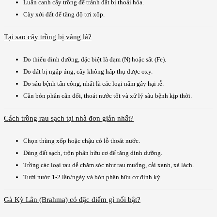
Luân canh cây trồng để tránh đất bị thoái hóa.
Cày xới đất để tăng độ tơi xốp.
Tại sao cây trồng bị vàng lá?
Do thiếu dinh dưỡng, đặc biệt là đạm (N) hoặc sắt (Fe).
Do đất bị ngập úng, cây không hấp thụ được oxy.
Do sâu bệnh tấn công, nhất là các loại nấm gây hại rễ.
Cần bón phân cân đối, thoát nước tốt và xử lý sâu bệnh kịp thời.
Cách trồng rau sạch tại nhà đơn giản nhất?
Chọn thùng xốp hoặc chậu có lỗ thoát nước.
Dùng đất sạch, trộn phân hữu cơ để tăng dinh dưỡng.
Trồng các loại rau dễ chăm sóc như rau muống, cải xanh, xà lách.
Tưới nước 1-2 lần/ngày và bón phân hữu cơ định kỳ.
Gà Kỳ Lân (Brahma) có đặc điểm gì nổi bật?