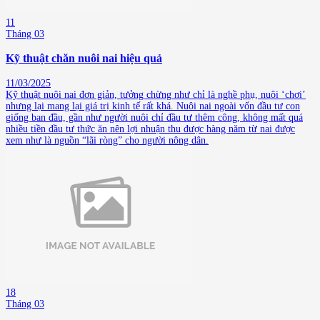
11
Tháng 03
Kỹ thuật chăn nuôi nai hiệu quả
11/03/2025
Kỹ thuật nuôi nai đơn giản, tưởng chừng như chỉ là nghề phụ, nuôi ‘chơi’
nhưng lại mang lại giá trị kinh tế rất khá. Nuôi nai ngoài vốn đầu tư con
giống ban đầu, gần như người nuôi chỉ đầu tư thêm công, không mất quá
nhiều tiền đầu tư thức ăn nên lợi nhuận thu được hàng năm từ nai được
xem như là nguồn “lãi ròng” cho người nông dân.
18
Tháng 03