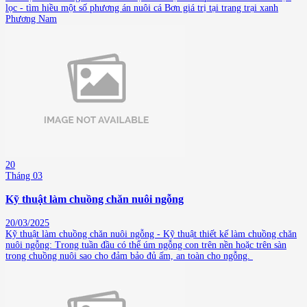
lọc - tìm hiều một số phương án nuôi cá Bơn giá trị tại trang trại xanh
Phương Nam
20
Tháng 03
Kỹ thuật làm chuồng chăn nuôi ngỗng
20/03/2025
Kỹ thuật làm chuồng chăn nuôi ngỗng - Kỹ thuật thiết kế làm chuồng chăn
nuôi ngỗng: Trong tuần đầu có thể úm ngỗng con trên nền hoặc trên sàn
trong chuồng nuôi sao cho đảm bảo đủ ấm, an toàn cho ngỗng.