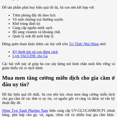
Để sản phẩm phát huy hiệu quả tối đa, bà con nên kết hợp với:
Tiêm phòng đầy đủ theo lịch.
Vệ sinh chuồng trại thường xuyên.
Khử trùng định kỳ.
Cung cấp nguồn nước sạch.
Bổ sung vitamin và khoáng chất.
Quản lý mật độ nuôi hợp lý.
Đừng quên tham khảo thêm các bài viết trên
Tri Thức Nhà Nông
như:
Kỹ thuật úm gà con đúng cách
.
Lịch VACCINE cho Gà
Các bài viết này sẽ giúp bà con xây dựng mô hình chăn nuôi bền vững và
giảm thiểu rủi ro dịch bệnh.
Mua men tăng cường miễn dịch cho gia cầm ở
đâu uy tín?
Để đạt hiệu quả tốt nhất, bà con nên lựa chọn men tăng cường miễn dịch
cho gia cầm từ các đơn vị uy tín, có nguồn gốc rõ ràng và được tư vấn kỹ
thuật đầy đủ.
Nông Trại Xanh Phương Nam
hiện cung cấp UV-GLUCANRON.P1 chính
hãng, phù hợp cho gà, vịt, ngan, chim cút và nhiều loại gia cầm khác.