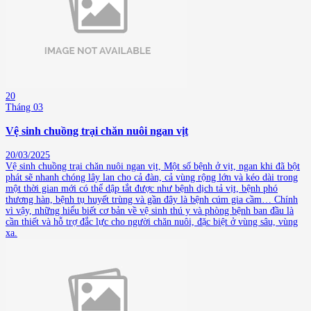
20
Tháng 03
Vệ sinh chuồng trại chăn nuôi ngan vịt
20/03/2025
Vệ sinh chuồng trại chăn nuôi ngan vịt, Một số bệnh ở vịt, ngan khi đã bột
phát sẽ nhanh chóng lây lan cho cả đàn, cả vùng rộng lớn và kéo dài trong
một thời gian mới có thể dập tắt được như bệnh dịch tả vịt, bệnh phó
thương hàn, bệnh tụ huyết trùng và gần đây là bệnh cúm gia cầm… Chính
vì vậy, những hiểu biết cơ bản về vệ sinh thú y và phòng bệnh ban đầu là
cần thiết và hỗ trợ đắc lực cho người chăn nuôi, đặc biệt ở vùng sâu, vùng
xa.