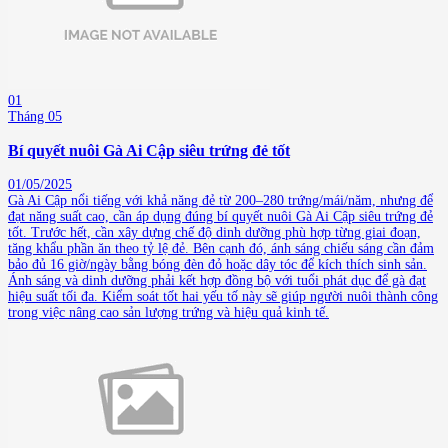
01
Tháng 05
Bí quyết nuôi Gà Ai Cập siêu trứng đẻ tốt
01/05/2025
Gà Ai Cập nổi tiếng với khả năng đẻ từ 200–280 trứng/mái/năm, nhưng để
đạt năng suất cao, cần áp dụng đúng bí quyết nuôi Gà Ai Cập siêu trứng đẻ
tốt. Trước hết, cần xây dựng chế độ dinh dưỡng phù hợp từng giai đoạn,
tăng khẩu phần ăn theo tỷ lệ đẻ. Bên cạnh đó, ánh sáng chiếu sáng cần đảm
bảo đủ 16 giờ/ngày bằng bóng đèn đỏ hoặc dây tóc để kích thích sinh sản.
Ánh sáng và dinh dưỡng phải kết hợp đồng bộ với tuổi phát dục để gà đạt
hiệu suất tối đa. Kiểm soát tốt hai yếu tố này sẽ giúp người nuôi thành công
trong việc nâng cao sản lượng trứng và hiệu quả kinh tế.