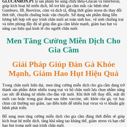
GLUCANRON.P1
là sản phẩm bổ sung chứa Beta-Glucan và Interferon,
giúp kích hoạt hệ miễn dịch, hỗ trợ khi gia cầm mắc các bệnh như
Gumboro, IB, Reovirus, cúm và dịch tả, đồng thời giảm stress do thay đổi
thời tiết, chuyển chuồng hoặc vận chuyển. Sử dụng sản phẩm đúng liều
lượng kết hợp với quy trình chăn nuôi an toàn sinh học, vệ sinh chuồng trại
và tiêm phòng đầy đủ sẽ giúp đàn gia cầm khỏe mạnh, giảm hao hụt và
nâng cao hiệu quả kinh tế cho người chăn nuôi.
Men Tăng Cường Miễn Dịch Cho
Gia Cầm
Giải Pháp Giúp Đàn Gà Khỏe
Mạnh, Giảm Hao Hụt Hiệu Quả
Trong chăn nuôi hiện đại, men tăng cường miễn dịch cho gia cầm đang trở
thành sản phẩm được nhiều trang trại và hộ chăn nuôi lựa chọn nhằm nâng
cao sức đề kháng tự nhiên cho đàn vật nuôi. Khi thời tiết thay đổi, mật độ
nuôi cao hoặc trong giai đoạn sau tiêm vaccine, sức khỏe của gà, vịt hay
chim cút thường suy giảm, tạo điều kiện để nhiều loại virus và vi khuẩn gây
bệnh phát triển.
Bổ sung men tăng cường miễn dịch cho gia cầm đúng thời điểm sẽ giúp
kích hoạt hệ miễn dịch, tăng khả năng tạo kháng thể, giảm stress và hạn chế
hao hụt trong suốt quá trình chăn nuôi.