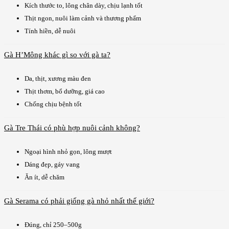
Kích thước to, lông chân dày, chịu lạnh tốt
Thịt ngon, nuôi làm cảnh và thương phẩm
Tính hiền, dễ nuôi
Gà H’Mông khác gì so với gà ta?
Da, thịt, xương màu đen
Thịt thơm, bổ dưỡng, giá cao
Chống chịu bệnh tốt
Gà Tre Thái có phù hợp nuôi cảnh không?
Ngoại hình nhỏ gọn, lông mượt
Dáng đẹp, gáy vang
Ăn ít, dễ chăm
Gà Serama có phải giống gà nhỏ nhất thế giới?
Đúng, chỉ 250–500g