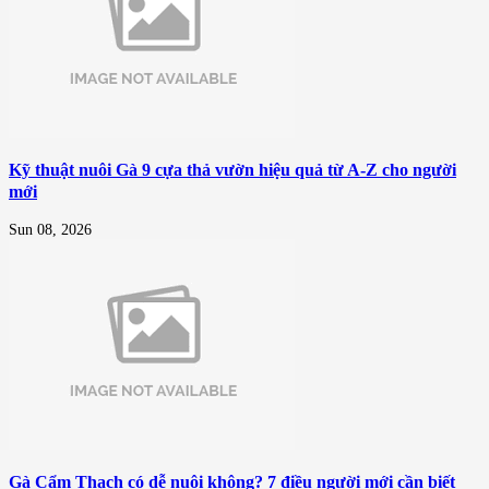
Kỹ thuật nuôi Gà 9 cựa thả vườn hiệu quả từ A-Z cho người
mới
Sun 08, 2026
Gà Cẩm Thạch có dễ nuôi không? 7 điều người mới cần biết