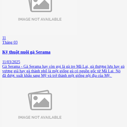
11
Tháng 03
Kỹ thuật nuôi gà Serama
11/03/2025
Gà Serama - Gà Serama hay còn gọi là gà tre Mã Lai, gà thượng lưu hay gà
vương giả hay gà thành phố là một giống gà có nguồn gốc từ Mã Lai. Nó
đã được xuất khẩu sang Mỹ và trở thành một giống nội địa của Mỹ.