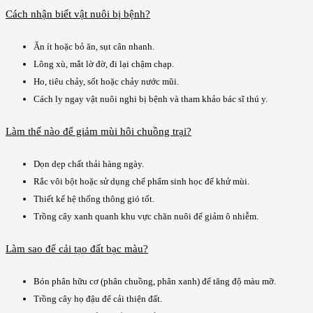
Cách nhận biết vật nuôi bị bệnh?
Ăn ít hoặc bỏ ăn, sụt cân nhanh.
Lông xù, mắt lờ đờ, đi lại chậm chạp.
Ho, tiêu chảy, sốt hoặc chảy nước mũi.
Cách ly ngay vật nuôi nghi bị bệnh và tham khảo bác sĩ thú y.
Làm thế nào để giảm mùi hôi chuồng trại?
Dọn dẹp chất thải hàng ngày.
Rắc vôi bột hoặc sử dụng chế phẩm sinh học để khử mùi.
Thiết kế hệ thống thông gió tốt.
Trồng cây xanh quanh khu vực chăn nuôi để giảm ô nhiễm.
Làm sao để cải tạo đất bạc màu?
Bón phân hữu cơ (phân chuồng, phân xanh) để tăng độ màu mỡ.
Trồng cây họ đậu để cải thiện đất.