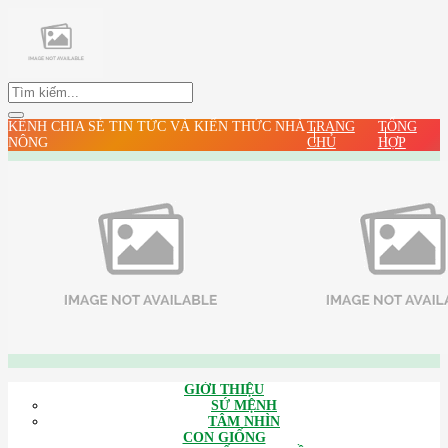
KÊNH CHIA SẺ TIN TỨC VÀ KIẾN THỨC NHÀ
TRANG
TỔNG
NÔNG
CHỦ
HỢP
GIỚI THIỆU
SỨ MỆNH
TÂM NHÌN
CON GIỐNG