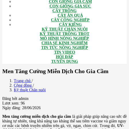
CON GIỐNG GIA CẦM
CON GIỐNG GIA SÚC
CÂY TRỒNG
CÂY ĂN QUẢ
CÂY CÔNG NGHIỆP
CÂY KIỂNG
KỸ THUẬT CHĂN NUÔI
KỸ THUẬT TRỒNG TRỌT
MÔ HÌNH NÔNG NGHIỆP
CHIA SẺ KINH NGHIỆM
TIN TỨC NÔNG NGHIỆP
TIN VIDEO
HỎI ĐÁP
TUYỂN DỤNG
Men Tăng Cường Miễn Dịch Cho Gia Cầm
Trang chủ
/
Cộng đồng
/
Kỹ thuật Chăn nuôi
Đăng bởi admin
Lượt xem: 96
Ngày đăng: 28/06/2026
Men tăng cường miễn dịch cho gia cầm
là giải pháp giúp nâng cao sức đề
kháng tự nhiên, tăng khả năng tạo kháng thể sau tiêm vaccine và giảm nguy
cơ mắc các bệnh truyền nhiễm trên gà, vịt, ngan, chim cút. Trong đó,
UV-