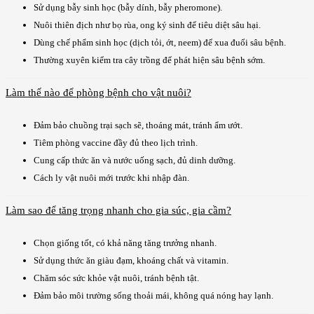
Sử dụng bẫy sinh học (bẫy dính, bẫy pheromone).
Nuôi thiên địch như bọ rùa, ong ký sinh để tiêu diệt sâu hại.
Dùng chế phẩm sinh học (dịch tỏi, ớt, neem) để xua đuổi sâu bệnh.
Thường xuyên kiểm tra cây trồng để phát hiện sâu bệnh sớm.
Làm thế nào để phòng bệnh cho vật nuôi?
Đảm bảo chuồng trại sạch sẽ, thoáng mát, tránh ẩm ướt.
Tiêm phòng vaccine đầy đủ theo lịch trình.
Cung cấp thức ăn và nước uống sạch, đủ dinh dưỡng.
Cách ly vật nuôi mới trước khi nhập đàn.
Làm sao để tăng trọng nhanh cho gia súc, gia cầm?
Chọn giống tốt, có khả năng tăng trưởng nhanh.
Sử dụng thức ăn giàu đạm, khoáng chất và vitamin.
Chăm sóc sức khỏe vật nuôi, tránh bệnh tật.
Đảm bảo môi trường sống thoải mái, không quá nóng hay lạnh.