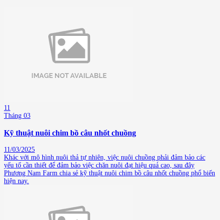
11
Tháng 03
Kỹ thuật nuôi chim bồ câu nhốt chuồng
11/03/2025
Khác với mô hình nuôi thả tự nhiên, việc nuôi chuồng phải đảm bảo các
yếu tố cần thiết để đảm bảo việc chăn nuôi đạt hiệu quả cao, sau đây
Phương Nam Farm chia sẻ kỹ thuật nuôi chim bồ câu nhốt chuồng phổ biến
hiện nay.