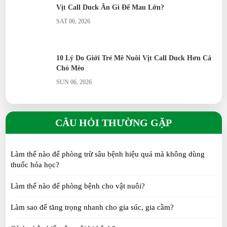
Vịt Call Duck Ăn Gì Để Mau Lớn?
SAT 06, 2026
10 Lý Do Giới Trẻ Mê Nuôi Vịt Call Duck Hơn Cả
Chó Mèo
SUN 06, 2026
Hướng dẫn chọn giống vịt Call Duck chuẩn tại Việt
Nam
CÂU HỎI THƯỜNG GẶP
THU 12, 2025
Làm thế nào để phòng trừ sâu bệnh hiệu quả mà không dùng
Hướng dẫn xây chuồng nuôi Vịt Call Duck mini
thuốc hóa học?
SAT 11, 2025
Làm thế nào để phòng bệnh cho vật nuôi?
Làm sao để tăng trọng nhanh cho gia súc, gia cầm?
Khám phá trào lưu Gen Z nuôi vịt Call Duck làm
thú cưng