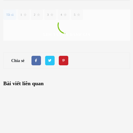
Tất cả
1
2
3
4
5
XEM TẤT CẢ ĐÁNH GIÁ
Chia sẻ
Bài viết liên quan