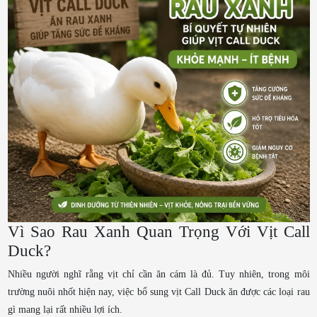
Vì Sao Rau Xanh Quan Trọng Với Vịt Call
Duck?
Nhiều người nghĩ rằng vịt chỉ cần ăn cám là đủ. Tuy nhiên, trong môi
trường nuôi nhốt hiện nay, việc bổ sung vịt Call Duck ăn được các loại rau
gì mang lại rất nhiều lợi ích.