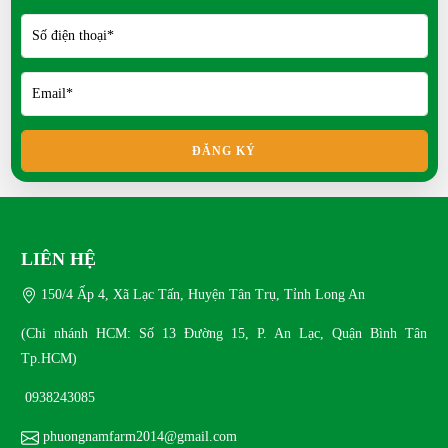
Vịt Uyên Ương có ý nghĩa gì?
Ngỗng Sư Tử khác gì ngỗng thường?
Chim Trích Cồ đặc điểm ra sao?
Chim Trĩ nuôi thương phẩm có lời không?
ĐĂNG KÝ
Chim Công có dễ nuôi không?
Bồ câu Hỏa Tiễn dùng để làm gì?
LIÊN HỆ
Bồ câu King phù hợp nuôi thịt?
150/4 Ấp 4, Xã Lạc Tấn, Huyện Tân Trụ, Tỉnh Long An
Bồ câu Banh khác gì so với bồ câu thường?
(Chi nhánh HCM: Số 13 Đường 15, P. An Lạc, Quận Bình Tân
Bồ câu Titan kích thước thế nào?
Tp.HCM)
Mít Thái siêu sớm có ưu điểm gì?
0938243085
phuongnamfarm2014@gmail.com