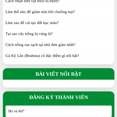
Cách nhận biết vật nuôi bị bệnh?
FRI 06, 2025
Làm thế nào để giảm mùi hôi chuồng trại?
Vịt Call Duck
Làm sao để cải tạo đất bạc màu?
MON 05, 2025
Tại sao cây trồng bị vàng lá?
Cách trồng rau sạch tại nhà đơn giản nhất?
Gà Kỳ Lân (Brahma) có đặc điểm gì nổi bật?
Gà H’Mông khác gì so với gà ta?
BÀI VIẾT NỔI BẬT
Gà Tre Thái có phù hợp nuôi cảnh không?
Gà Serama có phải giống gà nhỏ nhất thế giới?
ĐĂNG KÝ THÀNH VIÊN
Gà Ai Cập siêu trứng đẻ bao nhiêu trứng/năm?
Vịt Call Duck nuôi cảnh có khó không?