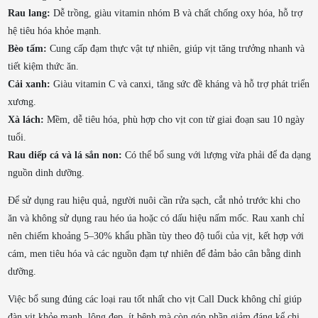
Rau lang:
Dễ trồng, giàu vitamin nhóm B và chất chống oxy hóa, hỗ trợ
hệ tiêu hóa khỏe mạnh.
Bèo tấm:
Cung cấp đạm thực vật tự nhiên, giúp vịt tăng trưởng nhanh và
tiết kiệm thức ăn.
Cải xanh:
Giàu vitamin C và canxi, tăng sức đề kháng và hỗ trợ phát triển
xương.
Xà lách:
Mềm, dễ tiêu hóa, phù hợp cho vịt con từ giai đoạn sau 10 ngày
tuổi.
Rau diếp cá và lá sắn non:
Có thể bổ sung với lượng vừa phải để đa dạng
nguồn dinh dưỡng.
Để sử dụng rau hiệu quả, người nuôi cần rửa sạch, cắt nhỏ trước khi cho
ăn và không sử dụng rau héo úa hoặc có dấu hiệu nấm mốc. Rau xanh chỉ
nên chiếm khoảng 5–30% khẩu phần tùy theo độ tuổi của vịt, kết hợp với
cám, men tiêu hóa và các nguồn đạm tự nhiên để đảm bảo cân bằng dinh
dưỡng.
Việc bổ sung đúng các loại rau tốt nhất cho vịt Call Duck không chỉ giúp
đàn vịt khỏe mạnh, lông đẹp, ít bệnh mà còn góp phần giảm đáng kể chi