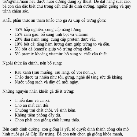
trứng/mái/năm nếu được nuôi dưỡng đúng kỹ thuật. Để đạt năng suất cao,
bà con cần đặc biệt chú trọng đến chế độ dinh dưỡng, nguồn giống và quy
trình chăm sóc.
Khẩu phần thức ăn tham khảo cho gà Ai Cập đẻ trứng gồm:
45% bắp nghiền: cung cấp năng lượng.
15% cám gạo: bổ sung tinh bột và vitamin.
20% đậu nành rang: cung cấp protein thực vật.
10% bột cá: tăng hàm lượng đạm giúp trứng to và đều.
5% bột đá (canxi): giúp vỏ trứng cứng chắc.
5% premix khoáng vitamin: bổ sung vi chất cần thiết.
Ngoài thức ăn chính, nên bổ sung:
Rau xanh (rau muống, rau lang, cỏ voi non...).
Thảo dược tự nhiên như tỏi, gừng, nghệ để tăng sức đề kháng.
Nước uống sạch và đầy đủ mỗi ngày.
Những nguyên nhân khiến gà đẻ ít trứng:
Thiếu đạm và canxi.
Cho ăn mất cân đối.
Chuồng trại chật chội, vệ sinh kém.
Không tiêm phòng đầy đủ.
Chọn phải con giống chất lượng thấp.
Bên cạnh dinh dưỡng, con giống là yếu tố quyết định thành công của mô
hình nuôi gà Ai Cập lấy trứng. Bà con nên chọn gà giống khỏe mạnh,