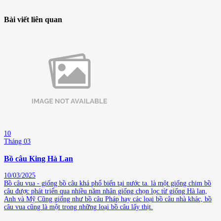
Bài viết liên quan
10
Tháng 03
Bồ câu King Hà Lan
10/03/2025
Bồ câu vua - giống bồ câu khá phổ biến tại nước ta. là một giống chim bồ
câu được phát triển qua nhiều năm nhân giống chọn lọc từ giống Hà lan,
Anh và Mỹ Cũng giống như bồ câu Pháp hay các loại bồ câu nhà khác, bồ
câu vua cũng là một trong những loại bồ câu lấy thịt.