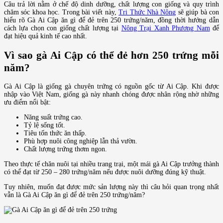
Câu trả lời nằm ở chế độ dinh dưỡng, chất lượng con giống và quy trình
chăm sóc khoa học. Trong bài viết này,
Tri Thức Nhà Nông
sẽ giúp bà con
hiểu rõ Gà Ai Cập ăn gì để đẻ trên 250 trứng/năm, đồng thời hướng dẫn
cách lựa chọn con giống chất lượng tại
Nông Trại Xanh Phương Nam
để
đạt hiệu quả kinh tế cao nhất.
Vì sao gà Ai Cập có thể đẻ hơn 250 trứng mỗi
năm?
Gà Ai Cập là giống gà chuyên trứng có nguồn gốc từ Ai Cập. Khi được
nhập vào Việt Nam, giống gà này nhanh chóng được nhân rộng nhờ những
ưu điểm nổi bật:
Năng suất trứng cao.
Tỷ lệ sống tốt.
Tiêu tốn thức ăn thấp.
Phù hợp nuôi công nghiệp lẫn thả vườn.
Chất lượng trứng thơm ngon.
Theo thực tế chăn nuôi tại nhiều trang trại, một mái gà Ai Cập trưởng thành
có thể đạt từ 250 – 280 trứng/năm nếu được nuôi dưỡng đúng kỹ thuật.
Tuy nhiên, muốn đạt được mức sản lượng này thì câu hỏi quan trọng nhất
vẫn là Gà Ai Cập ăn gì để đẻ trên 250 trứng/năm?