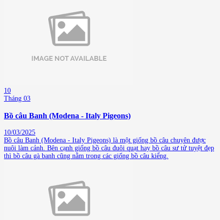
10
Tháng 03
Bồ câu Banh (Modena - Italy Pigeons)
10/03/2025
Bồ câu Banh (Modena - Italy Pigeons) là một giống bồ câu chuyên được
nuôi làm cảnh. Bên cạnh giống bồ câu đuôi quạt hay bồ câu sư tử tuyệt đẹp
thì bồ câu gà banh cũng nằm trong các giống bồ câu kiểng.