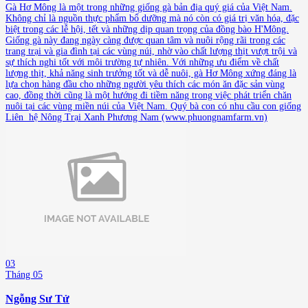
Gà Hơ Mông là một trong những giống gà bản địa quý giá của Việt Nam.
Không chỉ là nguồn thực phẩm bổ dưỡng mà nó còn có giá trị văn hóa, đặc
biệt trong các lễ hội, tết và những dịp quan trọng của đồng bào H'Mông.
Giống gà này đang ngày càng được quan tâm và nuôi rộng rãi trong các
trang trại và gia đình tại các vùng núi, nhờ vào chất lượng thịt vượt trội và
sự thích nghi tốt với môi trường tự nhiên. Với những ưu điểm về chất
lượng thịt, khả năng sinh trưởng tốt và dễ nuôi, gà Hơ Mông xứng đáng là
lựa chọn hàng đầu cho những người yêu thích các món ăn đặc sản vùng
cao, đồng thời cũng là một hướng đi tiềm năng trong việc phát triển chăn
nuôi tại các vùng miền núi của Việt Nam. Quý bà con có nhu cầu con giống
Liên hệ Nông Trại Xanh Phương Nam (www.phuongnamfarm.vn)
03
Tháng 05
Ngỗng Sư Tử