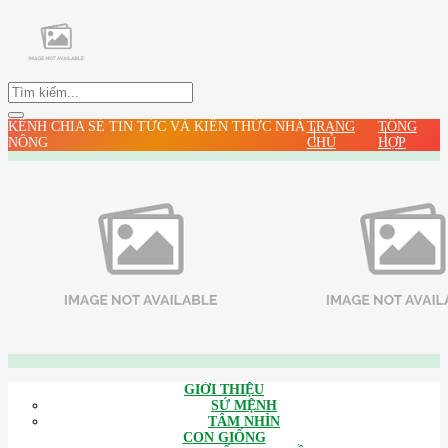
KÊNH CHIA SẺ TIN TỨC VÀ KIẾN THỨC NHÀ
TRANG
TỔNG
NÔNG
CHỦ
HỢP
GIỚI THIỆU
SỨ MỆNH
TÂM NHÌN
CON GIỐNG