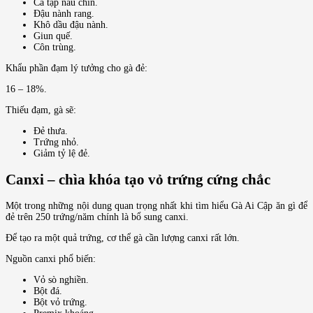
Cá tạp nấu chín.
Đậu nành rang.
Khô dầu đậu nành.
Giun quế.
Côn trùng.
Khẩu phần đạm lý tưởng cho gà đẻ:
16 – 18%.
Thiếu đạm, gà sẽ:
Đẻ thưa.
Trứng nhỏ.
Giảm tỷ lệ đẻ.
Canxi – chìa khóa tạo vỏ trứng cứng chắc
Một trong những nội dung quan trọng nhất khi tìm hiểu Gà Ai Cập ăn gì để
đẻ trên 250 trứng/năm chính là bổ sung canxi.
Để tạo ra một quả trứng, cơ thể gà cần lượng canxi rất lớn.
Nguồn canxi phổ biến:
Vỏ sò nghiền.
Bột đá.
Bột vỏ trứng.