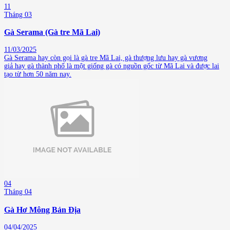
11
Tháng 03
Gà Serama (Gà tre Mã Lai)
11/03/2025
Gà Serama hay còn gọi là gà tre Mã Lai, gà thượng lưu hay gà vương
giả hay gà thành phố là một giống gà có nguồn gốc từ Mã Lai và được lai
tạo từ hơn 50 năm nay.
04
Tháng 04
Gà Hơ Mông Bản Địa
04/04/2025