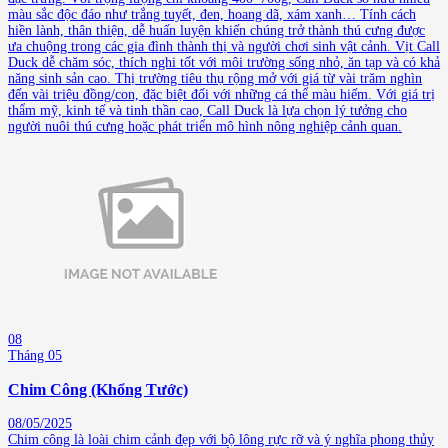
màu sắc độc đáo như trắng tuyết, đen, hoang dã, xám xanh… Tính cách
hiền lành, thân thiện, dễ huấn luyện khiến chúng trở thành thú cưng được
ưa chuộng trong các gia đình thành thị và người chơi sinh vật cảnh. Vịt Call
Duck dễ chăm sóc, thích nghi tốt với môi trường sống nhỏ, ăn tạp và có khả
năng sinh sản cao. Thị trường tiêu thụ rộng mở với giá từ vài trăm nghìn
đến vài triệu đồng/con, đặc biệt đối với những cá thể màu hiếm. Với giá trị
thẩm mỹ, kinh tế và tinh thần cao, Call Duck là lựa chọn lý tưởng cho
người nuôi thú cưng hoặc phát triển mô hình nông nghiệp cảnh quan.
08
Tháng 05
Chim Công (Khổng Tước)
08/05/2025
Chim công là loài chim cảnh đẹp với bộ lông rực rỡ và ý nghĩa phong thủy