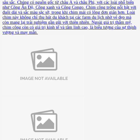
sâu sắc. Chúng có nguồn gốc từ châu Á và châu Phi, với các loài phổ biến
như Công Ấn Độ, Công xanh và Công Congo. Chim công trống nổi bật với
đuôi dài và sắc màu sặc sỡ, trong khi chim mái có lông đơn giản hơn. Loài
chim này không chỉ thu hút du khách tại các farm du lịch nhờ vẻ đẹp mà
còn mang lại trải nghiệm gần gũi với thiên nhiên. Ngoài giá trị thẩm mỹ,
chim công còn có giá trị kinh tế và tâm linh cao, là biểu tượng của sự thịnh
vượng và may mắn.