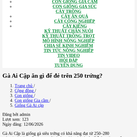
CON GIỐNG GIA CẦM
CON GIỐNG GIA SÚC
CÂY TRỒNG
CÂY ĂN QUẢ
CÂY CÔNG NGHIỆP
CÂY KIỂNG
KỸ THUẬT CHĂN NUÔI
KỸ THUẬT TRỒNG TRỌT
MÔ HÌNH NÔNG NGHIỆP
CHIA SẺ KINH NGHIỆM
TIN TỨC NÔNG NGHIỆP
TIN VIDEO
HỎI ĐÁP
TUYỂN DỤNG
Gà Ai Cập ăn gì để đẻ trên 250 trứng?
Trang chủ
/
Cộng đồng
/
Con giống
/
Con giống Gia cầm
/
Giống Gà Ai cập
Đăng bởi admin
Lượt xem: 123
Ngày đăng: 12/06/2026
Gà Ai Cập là giống gà siêu trứng có khả năng đạt từ 250–280