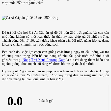
vượt mốc 250 trứng/mái/năm.
Để trả lời câu hỏi Gà Ai Cập ăn gì để đẻ trên 250 trứng/năm, bà con cần
nhớ rằng không có một loại thức ăn thần kỳ nào giúp gà đẻ nhiều trứng.
Thành công đến từ việc xây dựng khẩu phần cân đối giữa năng lượng, đạm,
khoáng chất, vitamin và nước uống sạch.
Bên cạnh đó, việc lựa chọn con giống chất lượng ngay từ đầu đóng vai trò
vô cùng quan trọng. Nếu bà con đang có nhu cầu phát triển mô hình nuôi
gà siêu trứng,
Nông Trại Xanh Phương Nam
là địa chỉ đáng tham khảo nhờ
nguồn giống khỏe mạnh, rõ ràng và được hỗ trợ kỹ thuật tận tình.
Hy vọng những chia sẻ trên sẽ giúp bà con hiểu rõ hơn về vấn đề Gà Ai Cập
ăn gì để đẻ trên 250 trứng/năm, từ đó xây dựng đàn gà năng suất cao, ổn
định và mang lại hiệu quả kinh tế bền vững.
0.0
0 đánh giá