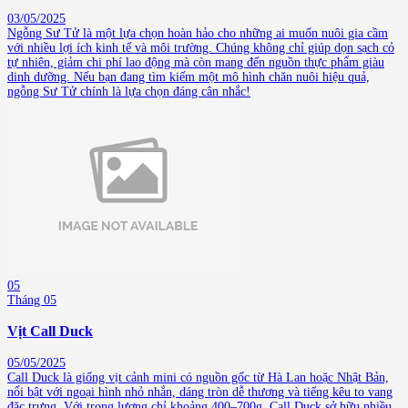
03/05/2025
Ngỗng Sư Tử là một lựa chọn hoàn hảo cho những ai muốn nuôi gia cầm
với nhiều lợi ích kinh tế và môi trường. Chúng không chỉ giúp dọn sạch cỏ
tự nhiên, giảm chi phí lao động mà còn mang đến nguồn thực phẩm giàu
dinh dưỡng. Nếu bạn đang tìm kiếm một mô hình chăn nuôi hiệu quả,
ngỗng Sư Tử chính là lựa chọn đáng cân nhắc!
05
Tháng 05
Vịt Call Duck
05/05/2025
Call Duck là giống vịt cảnh mini có nguồn gốc từ Hà Lan hoặc Nhật Bản,
nổi bật với ngoại hình nhỏ nhắn, dáng tròn dễ thương và tiếng kêu to vang
đặc trưng. Với trọng lượng chỉ khoảng 400–700g, Call Duck sở hữu nhiều