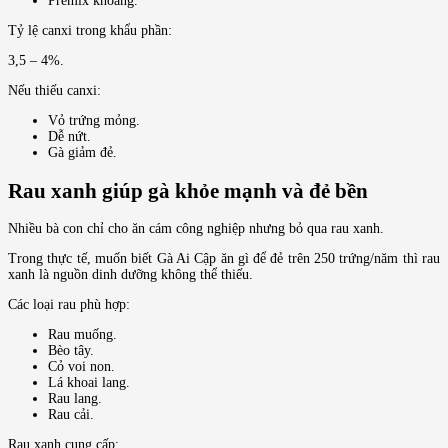
Premix khoáng.
Tỷ lệ canxi trong khẩu phần:
3,5 – 4%.
Nếu thiếu canxi:
Vỏ trứng mỏng.
Dễ nứt.
Gà giảm đẻ.
Rau xanh giúp gà khỏe mạnh và đẻ bền
Nhiều bà con chỉ cho ăn cám công nghiệp nhưng bỏ qua rau xanh.
Trong thực tế, muốn biết Gà Ai Cập ăn gì để đẻ trên 250 trứng/năm thì rau
xanh là nguồn dinh dưỡng không thể thiếu.
Các loại rau phù hợp:
Rau muống.
Bèo tây.
Cỏ voi non.
Lá khoai lang.
Rau lang.
Rau cải.
Rau xanh cung cấp: