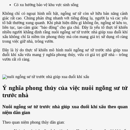
Có xu hướng bảo vệ khu vực sinh sống
Không chỉ có ngoại hình nổi bật, ngỗng sư tử còn sở hữu bản năng cảnh
giác rất cao. Chúng phản ứng nhanh với tiếng động lạ, người lạ và các yếu
tố bất thường xung quanh. Khi phát hiện điều gì không ổn, ngỗng sẽ kêu to,
liên tục, tạo cảm giác “báo động” cho gia chủ. Đây là yếu tố thực tế khiến
nhiều người khẳng định rằng nuôi ngỗng sư tử trước nhà giúp xua đuổi khí
xấu không chỉ là niềm tin phong thủy mà còn mang giá trị sử dụng rõ ràng
trong việc giữ nhà, trông vườn.
Đây là lý do thực tế khiến mô hình nuôi ngỗng sư tử trước nhà giúp xua
đuổi khí xấu vừa mang ý nghĩa phong thủy, vừa có giá trị giữ nhà – trông
vườn rất rõ ràng.
Ý nghĩa phong thủy của việc nuôi ngỗng sư tử
trước nhà
Nuôi ngỗng sư tử trước nhà giúp xua đuổi khí xấu theo quan
niệm dân gian
Theo quan niệm phong thủy dân gian: