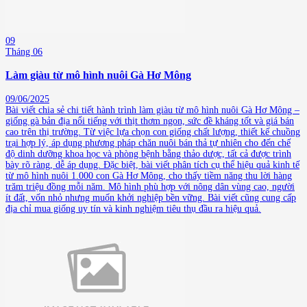
09
Tháng 06
Làm giàu từ mô hình nuôi Gà Hơ Mông
09/06/2025
Bài viết chia sẻ chi tiết hành trình làm giàu từ mô hình nuôi Gà Hơ Mông –
giống gà bản địa nổi tiếng với thịt thơm ngon, sức đề kháng tốt và giá bán
cao trên thị trường. Từ việc lựa chọn con giống chất lượng, thiết kế chuồng
trại hợp lý, áp dụng phương pháp chăn nuôi bán thả tự nhiên cho đến chế
độ dinh dưỡng khoa học và phòng bệnh bằng thảo dược, tất cả được trình
bày rõ ràng, dễ áp dụng. Đặc biệt, bài viết phân tích cụ thể hiệu quả kinh tế
từ mô hình nuôi 1.000 con Gà Hơ Mông, cho thấy tiềm năng thu lời hàng
trăm triệu đồng mỗi năm. Mô hình phù hợp với nông dân vùng cao, người
ít đất, vốn nhỏ nhưng muốn khởi nghiệp bền vững. Bài viết cũng cung cấp
địa chỉ mua giống uy tín và kinh nghiệm tiêu thụ đầu ra hiệu quả.