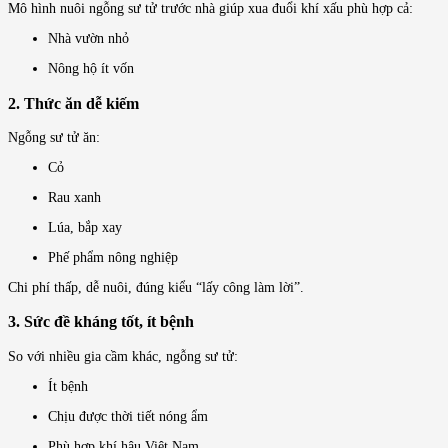
Mô hình nuôi ngỗng sư tử trước nhà giúp xua đuổi khí xấu phù hợp cả:
Nhà vườn nhỏ
Nông hộ ít vốn
2. Thức ăn dễ kiếm
Ngỗng sư tử ăn:
Cỏ
Rau xanh
Lúa, bắp xay
Phế phẩm nông nghiệp
Chi phí thấp, dễ nuôi, đúng kiểu “lấy công làm lời”.
3. Sức đề kháng tốt, ít bệnh
So với nhiều gia cầm khác, ngỗng sư tử:
Ít bệnh
Chịu được thời tiết nóng ẩm
Phù hợp khí hậu Việt Nam