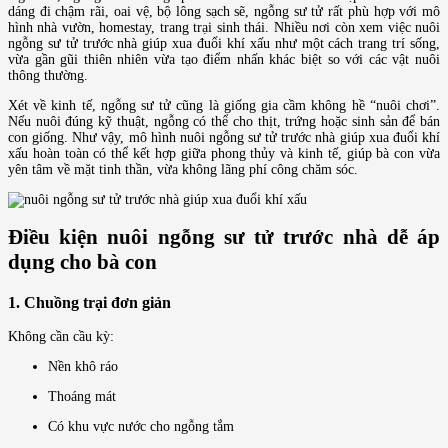
dáng đi chậm rãi, oai vệ, bộ lông sạch sẽ, ngỗng sư tử rất phù hợp với mô
hình nhà vườn, homestay, trang trại sinh thái. Nhiều nơi còn xem việc nuôi
ngỗng sư tử trước nhà giúp xua đuổi khí xấu như một cách trang trí sống,
vừa gần gũi thiên nhiên vừa tạo điểm nhấn khác biệt so với các vật nuôi
thông thường.
Xét về kinh tế, ngỗng sư tử cũng là giống gia cầm không hề “nuôi chơi”.
Nếu nuôi đúng kỹ thuật, ngỗng có thể cho thịt, trứng hoặc sinh sản để bán
con giống. Như vậy, mô hình nuôi ngỗng sư tử trước nhà giúp xua đuổi khí
xấu hoàn toàn có thể kết hợp giữa phong thủy và kinh tế, giúp bà con vừa
yên tâm về mặt tinh thần, vừa không lãng phí công chăm sóc.
Điều kiện nuôi ngỗng sư tử trước nhà dễ áp
dụng cho bà con
1. Chuồng trại đơn giản
Không cần cầu kỳ:
Nền khô ráo
Thoáng mát
Có khu vực nước cho ngỗng tắm