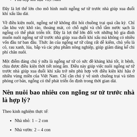
Đây là lợi thế lớn cho mô hình nuôi ngỗng sư tử trước nhà giúp xua đuổi
khí xấu lâu dài.
Về điều kiện nuôi, ngỗng sư tử không đòi hỏi chuồng trại quá cầu kỳ. Chỉ
cần khu vực khô ráo, thoáng mát, có chỗ nghỉ và chỗ tắm nước sạch là
ngỗng có thể phát triển tốt. Đây là lợi thế lớn đối với những hộ gia đình
muốn nuôi ngỗng sư tử trước nhà giúp xua đuổi khí xấu mà không có nhiều
vốn đầu tư ban đầu. Thức ăn của ngỗng sư tử cũng rất dễ kiếm, chủ yếu là
cỏ, rau xanh, lúa, bắp và các phụ phẩm nông nghiệp, giúp giảm đáng kể chi
phí chăn nuôi.
Một điểm đáng chú ý nữa là ngỗng sư tử có sức đề kháng khá tốt, ít bệnh,
chịu được điều kiện thời tiết nóng ẩm. Điều này giúp việc nuôi ngỗng sư tử
trước nhà giúp xua đuổi khí xấu trở nên phù hợp với điều kiện khí hậu ở
nhiều vùng miền của Việt Nam. Chỉ cần chú ý vệ sinh chuồng trại và tiêm
phòng cơ bản, ngỗng có thể phát triển ổn định trong thời gian dài.
Nên nuôi bao nhiêu con ngỗng sư tử trước nhà
là hợp lý?
Theo kinh nghiệm thực tế:
Nhà nhỏ: 1 – 2 con
Nhà vườn: 2 – 4 con