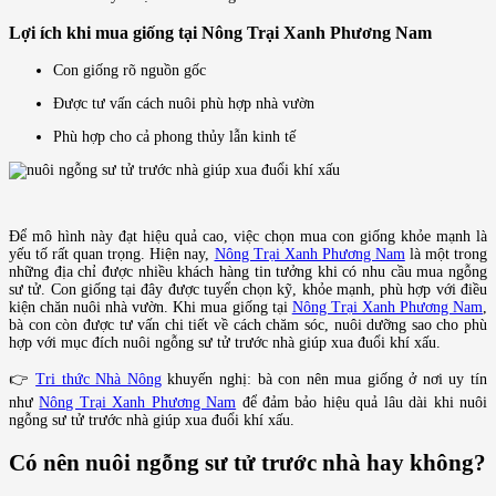
Lợi ích khi mua giống tại Nông Trại Xanh Phương Nam
Con giống rõ nguồn gốc
Được tư vấn cách nuôi phù hợp nhà vườn
Phù hợp cho cả phong thủy lẫn kinh tế
Để mô hình này đạt hiệu quả cao, việc chọn mua con giống khỏe mạnh là
yếu tố rất quan trọng. Hiện nay,
Nông Trại Xanh Phương Nam
là một trong
những địa chỉ được nhiều khách hàng tin tưởng khi có nhu cầu mua ngỗng
sư tử. Con giống tại đây được tuyển chọn kỹ, khỏe mạnh, phù hợp với điều
kiện chăn nuôi nhà vườn. Khi mua giống tại
Nông Trại Xanh Phương Nam
,
bà con còn được tư vấn chi tiết về cách chăm sóc, nuôi dưỡng sao cho phù
hợp với mục đích nuôi ngỗng sư tử trước nhà giúp xua đuổi khí xấu.
👉
Tri thức Nhà Nông
khuyến nghị: bà con nên mua giống ở nơi uy tín
như
Nông Trại Xanh Phương Nam
để đảm bảo hiệu quả lâu dài khi nuôi
ngỗng sư tử trước nhà giúp xua đuổi khí xấu.
Có nên nuôi ngỗng sư tử trước nhà hay không?