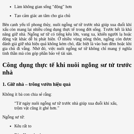
Làm không gian sống “động” hơn
Tạo cảm giác an tâm cho gia chủ
Bên cạnh yếu tố phong thủy, nuôi ngỗng sư tử trước nhà giúp xua đuổi khí
xấu còn mang lại nhiều công dụng thực tế trong đời sống. Trước hết là khả
năng giữ nhà. Ngỗng sư tử có tiếng kêu lớn, vang xa, khiến người lạ hoặc
động vật khác dễ bị phát hiện. Ở nhiều vùng nông thôn, ngỗng còn được
đánh giá giữ nhà hiệu quả không kém chó, đặc biệt là vào ban đêm hoặc khi
gia chủ đi vắng. Nhờ đó, việc nuôi ngỗng sư tử không chỉ mang ý nghĩa
tinh thần mà còn góp phần bảo vệ tài sản.
Công dụng thực tế khi nuôi ngỗng sư tử trước
nhà
1. Giữ nhà – trông vườn hiệu quả
Không ít bà con chia sẻ rằng:
“Từ ngày nuôi ngỗng sư tử trước nhà giúp xua đuổi khí xấu,
trộm vặt cũng ít ghé hơn.”
Ngỗng sư tử:
Kêu rất to