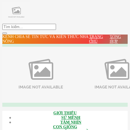
KÊNH CHIA SẺ TIN TỨC VÀ KIẾN THỨC NHÀ
TRANG
TỔNG
NÔNG
CHỦ
HỢP
GIỚI THIỆU
SỨ MỆNH
TÂM NHÌN
CON GIỐNG