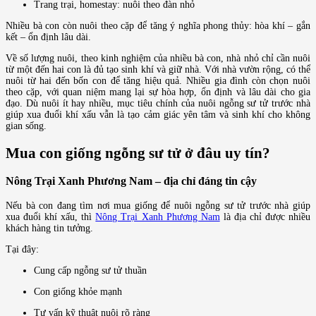
Trang trại, homestay: nuôi theo đàn nhỏ
Nhiều bà con còn nuôi theo cặp để tăng ý nghĩa phong thủy: hòa khí – gắn
kết – ổn định lâu dài.
Về số lượng nuôi, theo kinh nghiệm của nhiều bà con, nhà nhỏ chỉ cần nuôi
từ một đến hai con là đủ tạo sinh khí và giữ nhà. Với nhà vườn rộng, có thể
nuôi từ hai đến bốn con để tăng hiệu quả. Nhiều gia đình còn chọn nuôi
theo cặp, với quan niệm mang lại sự hòa hợp, ổn định và lâu dài cho gia
đạo. Dù nuôi ít hay nhiều, mục tiêu chính của nuôi ngỗng sư tử trước nhà
giúp xua đuổi khí xấu vẫn là tạo cảm giác yên tâm và sinh khí cho không
gian sống.
Mua con giống ngỗng sư tử ở đâu uy tín?
Nông Trại Xanh Phương Nam – địa chỉ đáng tin cậy
Nếu bà con đang tìm nơi mua giống để nuôi ngỗng sư tử trước nhà giúp
xua đuổi khí xấu, thì
Nông Trại Xanh Phương Nam
là địa chỉ được nhiều
khách hàng tin tưởng.
Tại đây:
Cung cấp ngỗng sư tử thuần
Con giống khỏe mạnh
Tư vấn kỹ thuật nuôi rõ ràng