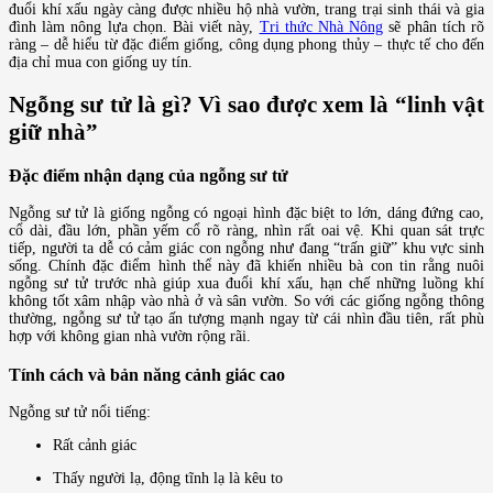
đuổi khí xấu ngày càng được nhiều hộ nhà vườn, trang trại sinh thái và gia
đình làm nông lựa chọn. Bài viết này,
Tri thức Nhà Nông
sẽ phân tích rõ
ràng – dễ hiểu từ đặc điểm giống, công dụng phong thủy – thực tế cho đến
địa chỉ mua con giống uy tín.
Ngỗng sư tử là gì? Vì sao được xem là “linh vật
giữ nhà”
Đặc điểm nhận dạng của ngỗng sư tử
Ngỗng sư tử là giống ngỗng có ngoại hình đặc biệt to lớn, dáng đứng cao,
cổ dài, đầu lớn, phần yếm cổ rõ ràng, nhìn rất oai vệ. Khi quan sát trực
tiếp, người ta dễ có cảm giác con ngỗng như đang “trấn giữ” khu vực sinh
sống. Chính đặc điểm hình thể này đã khiến nhiều bà con tin rằng nuôi
ngỗng sư tử trước nhà giúp xua đuổi khí xấu, hạn chế những luồng khí
không tốt xâm nhập vào nhà ở và sân vườn. So với các giống ngỗng thông
thường, ngỗng sư tử tạo ấn tượng mạnh ngay từ cái nhìn đầu tiên, rất phù
hợp với không gian nhà vườn rộng rãi.
Tính cách và bản năng cảnh giác cao
Ngỗng sư tử nổi tiếng:
Rất cảnh giác
Thấy người lạ, động tĩnh lạ là kêu to