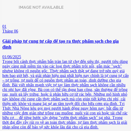
01
Tháng 06
Giải pháp tự cung tự cấp để tạo ra thực phẩm sạch cho gia
đình
01/06/2025
Trong bối cảnh thực phẩm bẩn tràn lan từ chợ đến siêu thị, người tiêu dùng
ngày càng mất niềm tin vào các loại thực phẩm trôi nổi, gắn mác "sạch"
nhưng không rõ nguồn gốc. Thực phẩm sạch thật sự đang trở nên quý giá
hơn bao giờ hết, và giải pháp hiệu quả nhất hiện nay chính là tự cung tự cấp
– tự trồng, tự nuôi để có nguồn thực phẩm an toàn, dinh dưỡng cho gia
đình. Bài viết nhấn mạnh việc tự tay làm thực phẩm sạch không cần nhiều
chi phí hay đất rộng. Bà con có thể tận dụng ban công, sân thượng để trồng
rau, nuôi gà lấy trứng, hoặc ủ phân hữu cơ từ rác bếp. Những mô hình nhỏ
này không chỉ cung cấp thực phẩm sạch mà còn giúp tiết kiệm chi phí, cải
thiện sức khỏe và mang lại sự an tâm tuyệt đối cho bữa cơm gia đình. Tri
Thức Nhà Nông kêu gọi mọi người hành động ngay hôm nay: bắt đầu từ
những việc đơn giản như trồng rau muống, nuôi vài con gà hoặc tái chế rác
hữu cơ… để từng bước xây dựng "vườn thực phẩm sạch" tại nhà. Trong
thời đại đầy rẫy rủi ro về an toàn thực phẩm, tự làm thực phẩm sạch là giải
pháp sống còn để bảo vệ sức khỏe lâu dài cho cả gia đình.