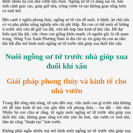
được nhiều bà con nhà vườn lựa chọn. Ngỗng sư tử có dáng oai vệ, bản
tính cảnh giác cao, giúp giữ nhà, trông vườn và tạo không gian sống luôn
có sinh khí.
Bên cạnh ý nghĩa phong thủy, ngỗng sư tử còn dễ nuôi, ít bệnh, ăn chủ yếu
cỏ và phụ phẩm nông nghiệp nên chi phí thấp. Bà con có thể nuôi số lượng
ít trước nhà vừa để giữ vía đất, vừa kết hợp làm kinh tế khi cần. Để đạt
hiệu quả lâu dài, việc chọn con giống khỏe mạnh, rõ nguồn gốc là rất quan
trọng. Nông Trại Xanh Phương Nam là địa chỉ uy tín giúp bà con an tâm
khi bắt đầu mô hình nuôi ngỗng sư tử trước nhà giúp xua đuổi khí xấu.
Nuôi ngỗng sư tử trước nhà giúp xua
đuổi khí xấu
Giải pháp phong thủy và kinh tế cho
nhà vườn
Trong đời sống nhà nông, từ xưa đến nay, việc nuôi con gì trước nhà không
chỉ để làm kinh tế mà còn gắn liền với phong thủy – vía đất – khí nhà.
Nhiều bà con chia sẻ rằng, từ ngày nuôi ngỗng sư tử trước nhà giúp xua
đuổi khí xấu, không gian sống trở nên yên ổn hơn, sân vườn có sinh khí,
làm ăn cũng “thuận tay” hơn trước.
Không phải ngẫu nhiên mà mô hình nuôi ngỗng sư tử trước nhà giúp xua