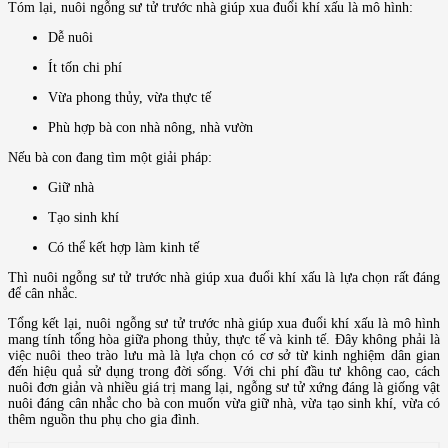
Tóm lại, nuôi ngỗng sư tử trước nhà giúp xua đuổi khí xấu là mô hình:
Dễ nuôi
Ít tốn chi phí
Vừa phong thủy, vừa thực tế
Phù hợp bà con nhà nông, nhà vườn
Nếu bà con đang tìm một giải pháp:
Giữ nhà
Tạo sinh khí
Có thể kết hợp làm kinh tế
Thì nuôi ngỗng sư tử trước nhà giúp xua đuổi khí xấu là lựa chọn rất đáng
để cân nhắc.
Tổng kết lại, nuôi ngỗng sư tử trước nhà giúp xua đuổi khí xấu là mô hình
mang tính tổng hòa giữa phong thủy, thực tế và kinh tế. Đây không phải là
việc nuôi theo trào lưu mà là lựa chọn có cơ sở từ kinh nghiệm dân gian
đến hiệu quả sử dụng trong đời sống. Với chi phí đầu tư không cao, cách
nuôi đơn giản và nhiều giá trị mang lại, ngỗng sư tử xứng đáng là giống vật
nuôi đáng cân nhắc cho bà con muốn vừa giữ nhà, vừa tạo sinh khí, vừa có
thêm nguồn thu phụ cho gia đình.