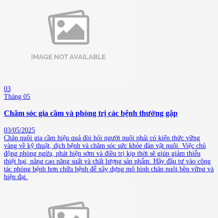
03
Tháng 05
Chăm sóc gia cầm và phòng trị các bệnh thường gặp
03/05/2025
Chăn nuôi gia cầm hiệu quả đòi hỏi người nuôi phải có kiến thức vững
vàng về kỹ thuật, dịch bệnh và chăm sóc sức khỏe đàn vật nuôi. Việc chủ
động phòng ngừa, phát hiện sớm và điều trị kịp thời sẽ giúp giảm thiểu
thiệt hại, nâng cao năng suất và chất lượng sản phẩm. Hãy đầu tư vào công
tác phòng bệnh hơn chữa bệnh để xây dựng mô hình chăn nuôi bền vững và
hiện đại.