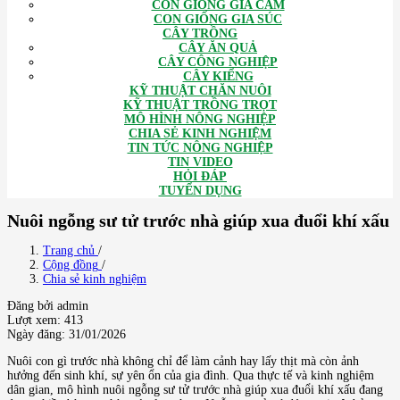
CON GIỐNG GIA CẦM
CON GIỐNG GIA SÚC
CÂY TRỒNG
CÂY ĂN QUẢ
CÂY CÔNG NGHIỆP
CÂY KIỂNG
KỸ THUẬT CHĂN NUÔI
KỸ THUẬT TRỒNG TRỌT
MÔ HÌNH NÔNG NGHIỆP
CHIA SẺ KINH NGHIỆM
TIN TỨC NÔNG NGHIỆP
TIN VIDEO
HỎI ĐÁP
TUYỂN DỤNG
Nuôi ngỗng sư tử trước nhà giúp xua đuổi khí xấu
Trang chủ
/
Cộng đồng
/
Chia sẻ kinh nghiệm
Đăng bởi admin
Lượt xem: 413
Ngày đăng: 31/01/2026
Nuôi con gì trước nhà không chỉ để làm cảnh hay lấy thịt mà còn ảnh
hưởng đến sinh khí, sự yên ổn của gia đình. Qua thực tế và kinh nghiệm
dân gian, mô hình nuôi ngỗng sư tử trước nhà giúp xua đuổi khí xấu đang