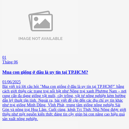
01
Tháng 06
Mua con giống ở đâu là uy tín tại TP.HCM?
01/06/2025
Bài viết trả lời câu hỏi "Mua con giống ở đâu là uy tín tại TP.HCM?" bằng
cách giới thiệu các trang trại nổi bật như Nông trại xanh Phương Nam – nơi
cung cấp đa dạng giống vật nuôi, cây trồng, vật tư nông nghiệp kèm hướng
dẫn kỹ thuật tận tình. Ngoài ra, bài viết đề cập đến các địa chỉ uy tín khác
như trại giống Minh Dũng, Vĩnh Phát, trung tâm giống nông nghiệp Sài
Gòn và nông trại Hoa Lâm. Cuối cùng, kênh Tri Thức Nhà Nông được giới
thiệu như một nguồn kiến thức đáng tin cậy giúp bà con nâng cao hiệu quả
sản xuất nông nghiệp.