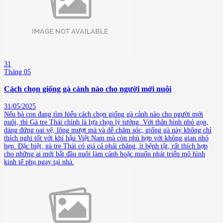
31
Tháng 05
Cách chọn giống gà cảnh nào cho người mới nuôi
31/05/2025
Nếu bà con đang tìm hiểu cách chọn giống gà cảnh nào cho người mới
nuôi, thì Gà tre Thái chính là lựa chọn lý tưởng. Với thân hình nhỏ gọn,
dáng đứng oai vệ, lông mượt mà và dễ chăm sóc, giống gà này không chỉ
thích nghi tốt với khí hậu Việt Nam mà còn phù hợp với không gian nhỏ
hẹp. Đặc biệt, gà tre Thái có giá cả phải chăng, ít bệnh tật, rất thích hợp
cho những ai mới bắt đầu nuôi làm cảnh hoặc muốn phát triển mô hình
kinh tế phụ ngay tại nhà.