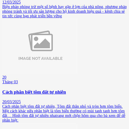
12/03/2025
Biện pháp phòng trừ một số bệnh hay gặp ở lợn của nhà nông, phương pháp
phòng tránh và tối ưu sản lượng cho hộ kinh doanh hiệu quả - kênh chia sẻ
tin tức cùng bạn phát triển bền vững
20
Tháng 03
Cách phân biệt tôm đất tự nhiên
20/03/2025
Cách phân biệt tôm đất tự nhiên, Tôm đất thân nhỏ và tròn hơn tôm biển.
Một cách khác nữa phân biệt là tôm biển thường có mùi tanh tanh hơn tôm
đất… Hình tôm đất tự nhiên nhatrang mới chộp hôm qua cho bà xem để dễ
phân biệt: