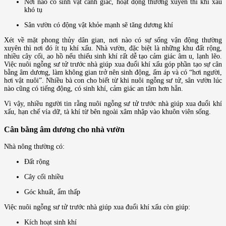
Nơi nào có sinh vật cảnh giác, hoạt động thường xuyên thì khí xấu
khó tụ
Sân vườn có động vật khỏe mạnh sẽ tăng dương khí
Xét về mặt phong thủy dân gian, nơi nào có sự sống vận động thường
xuyên thì nơi đó ít tụ khí xấu. Nhà vườn, đặc biệt là những khu đất rộng,
nhiều cây cối, ao hồ nếu thiếu sinh khí rất dễ tạo cảm giác âm u, lạnh lẽo.
Việc nuôi ngỗng sư tử trước nhà giúp xua đuổi khí xấu góp phần tạo sự cân
bằng âm dương, làm không gian trở nên sinh động, ấm áp và có “hơi người,
hơi vật nuôi”. Nhiều bà con cho biết từ khi nuôi ngỗng sư tử, sân vườn lúc
nào cũng có tiếng động, có sinh khí, cảm giác an tâm hơn hẳn.
Vì vậy, nhiều người tin rằng nuôi ngỗng sư tử trước nhà giúp xua đuổi khí
xấu, hạn chế vía dữ, tà khí từ bên ngoài xâm nhập vào khuôn viên sống.
Cân bằng âm dương cho nhà vườn
Nhà nông thường có:
Đất rộng
Cây cối nhiều
Góc khuất, ẩm thấp
Việc nuôi ngỗng sư tử trước nhà giúp xua đuổi khí xấu còn giúp:
Kích hoạt sinh khí