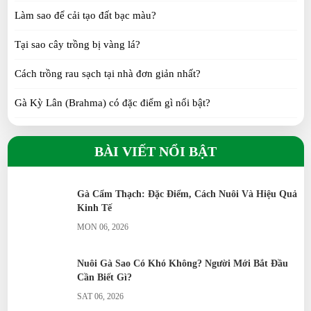
Thức ăn cho vịt Call Duck con từ 1–30 ngày tuổi
Làm sao để cải tạo đất bạc màu?
SAT 06, 2026
Tại sao cây trồng bị vàng lá?
Vịt Call Duck Ăn Gì Để Mau Lớn?
Cách trồng rau sạch tại nhà đơn giản nhất?
SAT 06, 2026
Gà Kỳ Lân (Brahma) có đặc điểm gì nổi bật?
Gà H’Mông khác gì so với gà ta?
Gà Hơ Mông Thuần Chủng Nhận Biết Thế Nào?
BÀI VIẾT NỔI BẬT
WED 06, 2026
Gà Tre Thái có phù hợp nuôi cảnh không?
Gà Serama có phải giống gà nhỏ nhất thế giới?
Gà Cẩm Thạch: Đặc Điểm, Cách Nuôi Và Hiệu Quả
Kinh Tế
Gà Ai Cập siêu trứng đẻ bao nhiêu trứng/năm?
MON 06, 2026
Vịt Call Duck nuôi cảnh có khó không?
Nuôi Gà Sao Có Khó Không? Người Mới Bắt Đầu
Vịt Uyên Ương có ý nghĩa gì?
Cần Biết Gì?
SAT 06, 2026
Ngỗng Sư Tử khác gì ngỗng thường?