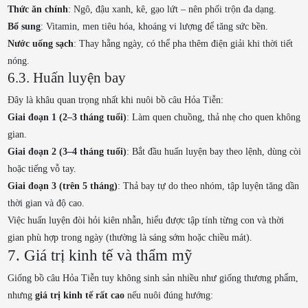
Thức ăn chính
: Ngô, đậu xanh, kê, gạo lứt – nên phối trộn đa dạng.
Bổ sung
: Vitamin, men tiêu hóa, khoáng vi lượng để tăng sức bền.
Nước uống sạch
: Thay hằng ngày, có thể pha thêm điện giải khi thời tiết
nóng.
6.3. Huấn luyện bay
Đây là khâu quan trọng nhất khi nuôi bồ câu Hỏa Tiễn:
Giai đoạn 1 (2–3 tháng tuổi)
: Làm quen chuồng, thả nhẹ cho quen không
gian.
Giai đoạn 2 (3–4 tháng tuổi)
: Bắt đầu huấn luyện bay theo lệnh, dùng còi
hoặc tiếng vỗ tay.
Giai đoạn 3 (trên 5 tháng)
: Thả bay tự do theo nhóm, tập luyện tăng dần
thời gian và độ cao.
Việc huấn luyện đòi hỏi kiên nhẫn, hiểu được tập tính từng con và thời
gian phù hợp trong ngày (thường là sáng sớm hoặc chiều mát).
7. Giá trị kinh tế và thẩm mỹ
Giống bồ câu Hỏa Tiễn tuy không sinh sản nhiều như giống thương phẩm,
nhưng
giá trị kinh tế rất cao
nếu nuôi đúng hướng: