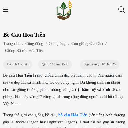
Bồ Câu Hỏa Tiễn
Trang chủ
/
Cộng đồng
/
Con giống
/
Con giống Gia cầm
/
Giống Bồ câu Hỏa Tiễn
Đăng bởi admin
Lượt xem: 1586
Ngày đăng: 10/03/2025
Bồ câu Hỏa Tiễn
là một giống chim đặc biệt dành cho những người đam
mê vẻ đẹp của sự mạnh mẽ, tốc độ và uy nghi. Dù không sinh sản nhiều
như các giống thương phẩm, nhưng với
giá trị thẩm mỹ và kinh tế cao
,
giống chim này vẫn giữ vững vị trí trong cộng đồng người nuôi bồ câu tại
Việt Nam.
Trong thế giới các giống bồ câu,
bồ câu Hỏa Tiễn
(tên tiếng Anh thường
gặp là
Rocket Pigeon
hay
Highflyer Pigeon
) là một cái tên gây ấn tượng