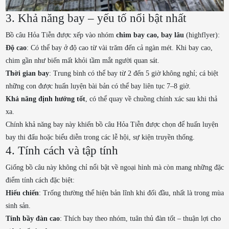
3. Khả năng bay – yếu tố nổi bật nhất
Bồ câu Hỏa Tiễn được xếp vào nhóm
chim bay cao, bay lâu
(
highflyer
):
Độ cao
: Có thể bay ở độ cao từ vài trăm đến cả ngàn mét. Khi bay cao,
chim gần như biến mất khỏi tầm mắt người quan sát.
Thời gian bay
: Trung bình có thể bay từ 2 đến 5 giờ không nghỉ; cá biệt
những con được huấn luyện bài bản có thể bay liên tục 7–8 giờ.
Khả năng định hướng tốt
, có thể quay về chuồng chính xác sau khi thả
xa.
Chính khả năng bay này khiến bồ câu Hỏa Tiễn được chọn để huấn luyện
bay thi đấu hoặc biểu diễn trong các lễ hội, sự kiện truyền thống.
4. Tính cách và tập tính
Giống bồ câu này không chỉ nổi bật về ngoại hình mà còn mang những đặc
điểm tính cách đặc biệt:
Hiếu chiến
: Trống thường thể hiện bản lĩnh khi đối đầu, nhất là trong mùa
sinh sản.
Tính bầy đàn cao
: Thích bay theo nhóm, tuân thủ đàn tốt – thuận lợi cho