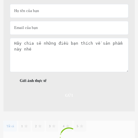
Gửi ảnh thực tế
GỬI
Tất cả
1
2
3
4
5