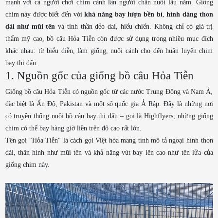
mạnh với cả người chơi chim cảnh lẫn người chăn nuôi lâu năm. Giống
chim này được biết đến với
khả năng bay lượn bền bỉ
,
hình dáng thon
dài như mũi tên
và tinh thần dẻo dai, hiếu chiến. Không chỉ có giá trị
thẩm mỹ cao, bồ câu Hỏa Tiễn còn được sử dụng trong nhiều mục đích
khác nhau: từ biểu diễn, làm giống, nuôi cảnh cho đến huấn luyện chim
bay thi đấu.
1. Nguồn gốc của giống bồ câu Hỏa Tiễn
Giống bồ câu Hỏa Tiễn có nguồn gốc từ các nước Trung Đông và Nam Á,
đặc biệt là Ấn Độ, Pakistan và một số quốc gia Ả Rập. Đây là những nơi
có truyền thống nuôi bồ câu bay thi đấu – gọi là
Highflyers
, những giống
chim có thể bay hàng giờ liền trên độ cao rất lớn.
Tên gọi "Hỏa Tiễn" là cách gọi Việt hóa mang tính mô tả ngoại hình thon
dài, thân hình như mũi tên và khả năng vút bay lên cao như tên lửa của
giống chim này.