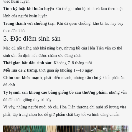
việc huấn luyện.
Tính kỷ luật khi huấn luyện
: Có thể ghi nhớ lộ trình và làm theo hiệu
lệnh của người huấn luyện.
Trung thành với chuồng trại
: Khi đã quen chuồng, khó bị lạc hay bay
theo đàn khác.
5. Đặc điểm sinh sản
Mặc dù nổi tiếng nhờ khả năng bay, nhưng bồ câu Hỏa Tiễn vẫn có thể
sinh sản ổn định nếu được chăm sóc đúng cách:
Thời gian bắt đầu sinh sản
: Khoảng 7–8 tháng tuổi.
Mỗi lứa đẻ 2 trứng
, thời gian ấp khoảng 17–18 ngày.
Chim con khỏe mạnh
, phát triển nhanh, nhưng cần chú ý khẩu phần ăn
đủ chất.
Tỷ lệ sinh sản không cao bằng giống bồ câu thương phẩm
, nhưng vẫn
đủ để nhân giống duy trì bầy.
Vì vậy, những người nuôi bồ câu Hỏa Tiễn thường chỉ nuôi số lượng vừa
phải, tập trung chọn lọc để giữ phẩm chất bay tốt và hình dáng chuẩn.