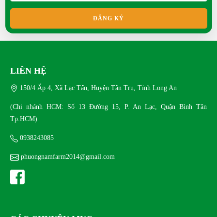
THU 11, 2025
ĐĂNG KÝ
Mua con giống gà Ai Cập vằn ở đâu uy tín?
TUE 10, 2025
LIÊN HỆ
150/4 Ấp 4, Xã Lạc Tấn, Huyện Tân Trụ, Tỉnh Long An
Bí quyết chọn giống Gà Sao tốt cho người mới nuôi
SAT 09, 2025
(Chi nhánh HCM: Số 13 Đường 15, P. An Lạc, Quận Bình Tân
Tp.HCM)
Nuôi Gà Ai Cập Lấy Trứng – Hiệu Quả Hơn So Với
0938243085
Gà Ta
phuongnamfarm2014@gmail.com
SAT 07, 2025