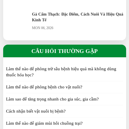
Gà Cẩm Thạch: Đặc Điểm, Cách Nuôi Và Hiệu Quả
Kinh Tế
MON 06, 2026
Cách Phân Biệt Gà Sao Trống Và Mái
CÂU HỎI THƯỜNG GẶP
MON 06, 2026
Làm thế nào để phòng trừ sâu bệnh hiệu quả mà không dùng
Gà Ai Cập Siêu Trứng Bao Lâu Đẻ Trứng?
thuốc hóa học?
MON 06, 2026
Làm thế nào để phòng bệnh cho vật nuôi?
Làm sao để tăng trọng nhanh cho gia súc, gia cầm?
Vịt Call Duck ăn được các loại rau gì?
SAT 06, 2026
Cách nhận biết vật nuôi bị bệnh?
Làm thế nào để giảm mùi hôi chuồng trại?