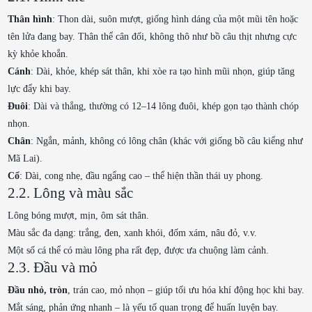
Thân hình
: Thon dài, suôn mượt, giống hình dáng của một mũi tên hoặc
tên lửa đang bay. Thân thể cân đối, không thô như bồ câu thịt nhưng cực
kỳ khỏe khoắn.
Cánh
: Dài, khỏe, khép sát thân, khi xòe ra tạo hình mũi nhọn, giúp tăng
lực đẩy khi bay.
Đuôi
: Dài và thẳng, thường có 12–14 lông đuôi, khép gọn tạo thành chóp
nhọn.
Chân
: Ngắn, mảnh, không có lông chân (khác với giống bồ câu kiểng như
Mã Lai).
Cổ
: Dài, cong nhẹ, đầu ngẩng cao – thể hiện thần thái uy phong.
2.2. Lông và màu sắc
Lông bóng mượt, mịn, ôm sát thân.
Màu sắc đa dạng: trắng, đen, xanh khói, đốm xám, nâu đỏ, v.v.
Một số cá thể có màu lông pha rất đẹp, được ưa chuộng làm cảnh.
2.3. Đầu và mỏ
Đầu nhỏ, tròn
, trán cao, mỏ nhọn – giúp tối ưu hóa khí động học khi bay.
Mắt sáng, phản ứng nhanh – là yếu tố quan trọng để huấn luyện bay.