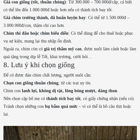
Giá con giống (tốt, thuần chủng)
: Từ 300.000 – 700.000đ/cặp, cá biệt
có thể lên đến 1.000.000đ hoặc hơn nếu có thành tích bay tốt.
Giá chim trưởng thành, đã huấn luyện bay
: Có thể từ 1.500.000đ –
3.000.000đ/con, thậm chí cao hơn.
Chim thi đấu hoặc chim biểu diễn
: Có thể dùng để cho thuê hoặc phục
vụ sự kiện, mang lại thu nhập ổn định.
Ngoài ra, chim còn có
giá trị thẩm mỹ cao
, được nuôi làm cảnh hoặc làm
quà tặng trong dịp lễ Tết, khai trương, cưới hỏi…
8. Lưu ý khi chọn giống
Để có được đàn chim chất lượng, người nuôi cần:
Chọn con giống thuần chủng
, từ các trại uy tín.
Chim con
lanh lợi, không dị tật, lông bóng mượt, dáng thon
.
Nên chọn cặp bố mẹ có
thành tích bay tốt
, có giấy chứng nhận (nếu có).
Tránh chọn những con
bụ bẫm quá mức
– vì có thể là bồ câu thịt hoặc
lai.