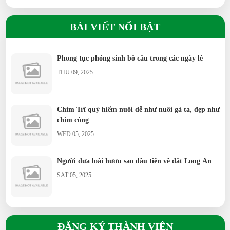
Gà H’Mông khác gì so với gà ta?
Giá sầu riêng hiện nay
BÀI VIẾT NỔI BẬT
FRI 04, 2025
Gà Tre Thái có phù hợp nuôi cảnh không?
Gà Serama có phải giống gà nhỏ nhất thế giới?
Phong tục phóng sinh bồ câu trong các ngày lễ
THU 09, 2025
Gà Ai Cập siêu trứng đẻ bao nhiêu trứng/năm?
Vịt Call Duck nuôi cảnh có khó không?
Chim Trĩ quý hiếm nuôi dễ như nuôi gà ta, đẹp như
Vịt Uyên Ương có ý nghĩa gì?
chim công
WED 05, 2025
Ngỗng Sư Tử khác gì ngỗng thường?
Người đưa loài hươu sao đầu tiên về đất Long An
Chim Trích Cồ đặc điểm ra sao?
SAT 05, 2025
Chim Trĩ nuôi thương phẩm có lời không?
Chim Công có dễ nuôi không?
ĐĂNG KÝ THÀNH VIÊN
Bồ câu Hỏa Tiễn dùng để làm gì?