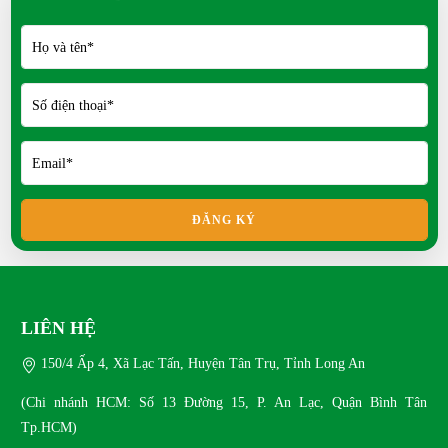
Bồ câu King phù hợp nuôi thịt?
Bồ câu Banh khác gì so với bồ câu thường?
Bồ câu Titan kích thước thế nào?
Mít Thái siêu sớm có ưu điểm gì?
ĐĂNG KÝ
LIÊN HỆ
150/4 Ấp 4, Xã Lạc Tấn, Huyện Tân Trụ, Tỉnh Long An
(Chi nhánh HCM: Số 13 Đường 15, P. An Lạc, Quận Bình Tân
Tp.HCM)