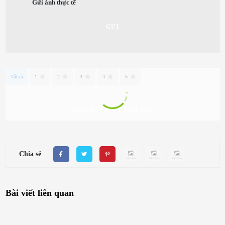
Gửi ảnh thực tế
GỬI
Tất cả
1
2
3
4
5
XEM TẤT CẢ ĐÁNH GIÁ
Chia sẻ
Bài viết liên quan