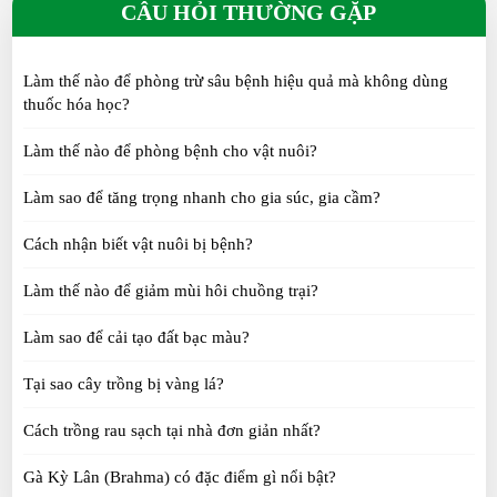
CÂU HỎI THƯỜNG GẶP
THU 09, 2025
Làm thế nào để phòng trừ sâu bệnh hiệu quả mà không dùng
Thụ tinh nhân tạo cho gà, tỷ lệ trứng nở thành
thuốc hóa học?
công đạt 85 - 87%
THU 08, 2025
Làm thế nào để phòng bệnh cho vật nuôi?
Làm sao để tăng trọng nhanh cho gia súc, gia cầm?
Nên chọn mua sản phẩm sạch hay tự cung tự cấp?
FRI 06, 2025
Cách nhận biết vật nuôi bị bệnh?
Làm thế nào để giảm mùi hôi chuồng trại?
Chim Trĩ quý hiếm nuôi dễ như nuôi gà ta, đẹp như
Làm sao để cải tạo đất bạc màu?
chim công
WED 05, 2025
Tại sao cây trồng bị vàng lá?
Người đưa loài hươu sao đầu tiên về đất Long An
Cách trồng rau sạch tại nhà đơn giản nhất?
SAT 05, 2025
Gà Kỳ Lân (Brahma) có đặc điểm gì nổi bật?