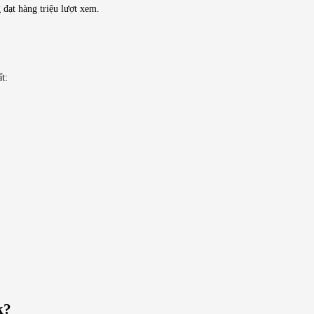
đạt hàng triệu lượt xem.
t:
k?