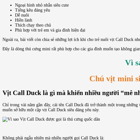
Ngoại hình nhỏ nhắn siêu cute
Tiếng kêu đáng yêu
Dễ nuôi
Hiền lành
Thích chạy theo chủ
Phù hợp với trẻ em và gia đình hiện đại
Ngoài ra, bài viết còn chia sẻ những lợi ích khi cho trẻ nuôi vịt Call Duck n
Đây là dòng thú cưng mini rất phù hợp cho các gia đình muốn tạo không gian 
Vì s
Chú vịt mini s
Vịt Call Duck là gì mà khiến nhiều người “mê n
Chỉ trong vài năm gần đây, cái tên Call Duck đã trở thành một trong những 
muốn sở hữu một cặp vịt Call Duck siêu đáng yêu này.
Không phải ngẫu nhiên mà nhiều người gọi Call Duck là: