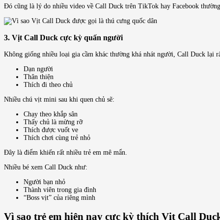
Đó cũng là lý do nhiều video về Call Duck trên TikTok hay Facebook thường 
3. Vịt Call Duck cực kỳ quấn người
Không giống nhiều loại gia cầm khác thường khá nhát người, Call Duck lại rấ
Dạn người
Thân thiện
Thích đi theo chủ
Nhiều chú vịt mini sau khi quen chủ sẽ:
Chạy theo khắp sân
Thấy chủ là mừng rỡ
Thích được vuốt ve
Thích chơi cùng trẻ nhỏ
Đây là điểm khiến rất nhiều trẻ em mê mẩn.
Nhiều bé xem Call Duck như:
Người bạn nhỏ
Thành viên trong gia đình
“Boss vịt” của riêng mình
Vì sao trẻ em hiện nay cực kỳ thích Vịt Call Duc