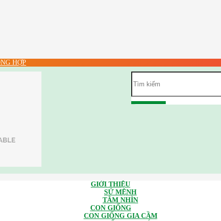
NG HỢP
GIỚI THIỆU
SỨ MỆNH
TÂM NHÌN
CON GIỐNG
CON GIỐNG GIA CẦM