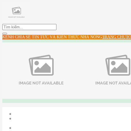
KÊNH CHIA SẺ TIN TỨC VÀ KIẾN THỨC NHÀ NÔNG
TRANG CHỦ
TỔ