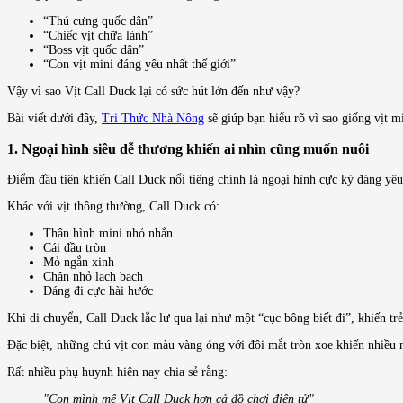
“Thú cưng quốc dân”
“Chiếc vịt chữa lành”
“Boss vịt quốc dân”
“Con vịt mini đáng yêu nhất thế giới”
Vậy vì sao Vịt Call Duck lại có sức hút lớn đến như vậy?
Bài viết dưới đây,
Tri Thức Nhà Nông
sẽ giúp bạn hiểu rõ vì sao giống vịt 
1. Ngoại hình siêu dễ thương khiến ai nhìn cũng muốn nuôi
Điểm đầu tiên khiến Call Duck nổi tiếng chính là ngoại hình cực kỳ đáng yêu
Khác với vịt thông thường, Call Duck có:
Thân hình mini nhỏ nhắn
Cái đầu tròn
Mỏ ngắn xinh
Chân nhỏ lạch bạch
Dáng đi cực hài hước
Khi di chuyển, Call Duck lắc lư qua lại như một “cục bông biết đi”, khiến trẻ
Đặc biệt, những chú vịt con màu vàng óng với đôi mắt tròn xoe khiến nhiều n
Rất nhiều phụ huynh hiện nay chia sẻ rằng:
"Con mình mê Vịt Call Duck hơn cả đồ chơi điện tử"