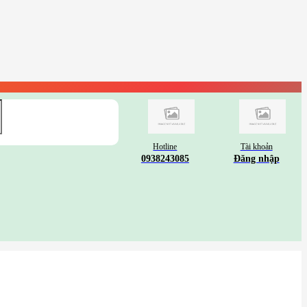
Hotline
Tài khoản
0938243085
Đăng nhập