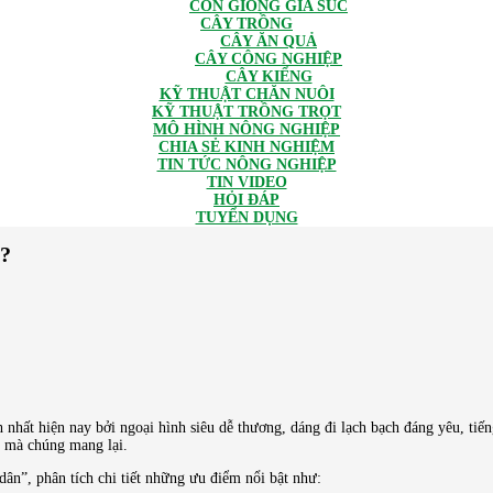
CON GIỐNG GIA SÚC
CÂY TRỒNG
CÂY ĂN QUẢ
CÂY CÔNG NGHIỆP
CÂY KIỂNG
KỸ THUẬT CHĂN NUÔI
KỸ THUẬT TRỒNG TRỌT
MÔ HÌNH NÔNG NGHIỆP
CHIA SẺ KINH NGHIỆM
TIN TỨC NÔNG NGHIỆP
TIN VIDEO
HỎI ĐÁP
TUYỂN DỤNG
n?
nhất hiện nay bởi ngoại hình siêu dễ thương, dáng đi lạch bạch đáng yêu, tiến
h mà chúng mang lại.
dân”, phân tích chi tiết những ưu điểm nổi bật như: