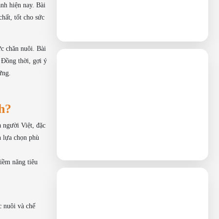
nh hiện nay. Bài
hất, tốt cho sức
c chăn nuôi. Bài
 Đồng thời, gợi ý
ững.
h?
a người Việt, đặc
h lựa chọn phù
tiềm năng tiêu
c nuôi và chế