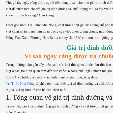
Thịt gà tây ngày càng được người tiêu dùng quan tâm nhờ giá trị dinh dưỡn
viết đã phân tích chi tiết giá trị dinh dưỡng và chất lượng thịt gà tây vớ
khỏe tim mạch và người ăn kiêng.
Dưới góc nhìn Tri Thức Nhà Nông, chất lượng thịt gà tây không chỉ phụ t
viết cũng nhấn mạnh tầm quan trọng của việc chọn giống chuẩn, nuôi đúng k
Nông Trại Xanh Phương Nam là địa chỉ uy tín để bà con mua con giống gà 
Giá trị dinh dưỡ
Vì sao ngày càng được ưa chuộ
Trong những năm gần đây, bên cạnh các loại thịt quen thuộc như thịt heo, th
biệt ở các gia đình quan tâm đến sức khỏe. Không phải ngẫu nhiên mà giá t
hợp với xu hướng ăn sạch – ăn lành mạnh – giảm mỡ, tăng đạm.
Tri Thức Nhà Nông
sẽ phân tích toàn diện giá trị dinh dưỡng và chất lượng
thụ và giá trị kinh tế cho bà con chăn nuôi.
1. Tổng quan về giá trị dinh dưỡng và 
Trước hết, cần khẳng định rằng giá trị dinh dưỡng và chất lượng thịt gà t
biến đúng cách.