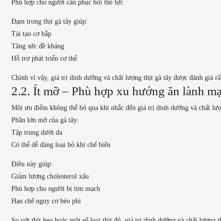
Phù hợp cho người cần phục hồi thể lực
Đạm trong thịt gà tây giúp:
Tái tạo cơ bắp
Tăng sức đề kháng
Hỗ trợ phát triển cơ thể
Chính vì vậy, giá trị dinh dưỡng và chất lượng thịt gà tây được đánh giá rấ
2.2. Ít mỡ – Phù hợp xu hướng ăn lành m
Một ưu điểm không thể bỏ qua khi nhắc đến giá trị dinh dưỡng và chất lượn
Phần lớn mỡ của gà tây:
Tập trung dưới da
Có thể dễ dàng loại bỏ khi chế biến
Điều này giúp:
Giảm lượng cholesterol xấu
Phù hợp cho người bị tim mạch
Hạn chế nguy cơ béo phì
So với thịt heo hoặc một số loại thịt đỏ, giá trị dinh dưỡng và chất lượng