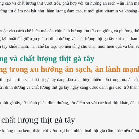
g cao và chất lượng thịt vượt trội, phù hợp với xu hướng ăn sạch – ăn lành mạ
i những ưu điểm nổi bật như: hàm lượng đạm cao, ít mỡ, giàu vitamin và khoáng c
huộc vào cách chế biến mà còn chịu ảnh hưởng lớn từ con giống và phương thứ
ỹ thuật để giữ trọn giá trị dinh dưỡng và chất lượng thịt gà tây khi xuất bán.
tây khỏe mạnh, hạn chế lai tạp, tạo nền tảng cho chăn nuôi hiệu quả và bền v
ng và chất lượng thịt gà tây
ng trong xu hướng ăn sạch, ăn lành mạn
ịt gà ta, thịt vịt, thì thịt gà tây đang dần xuất hiện nhiều hơn trong bữa ăn củ
rị dinh dưỡng và chất lượng thịt gà tây ngày càng được đánh giá cao, trở thàn
 thịt gà tây, từ thành phần dinh dưỡng, ưu điểm so với các loại thịt khác, đến 
chất lượng thịt gà tây
ây không thua kém, thậm chí vượt trội hơn nhiều loại thịt gia cầm khác nếu đượ