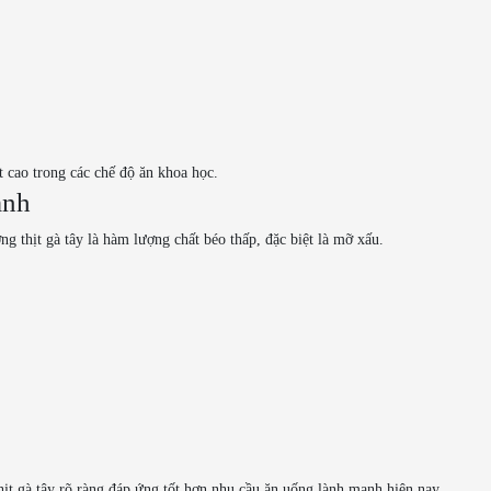
t cao trong các chế độ ăn khoa học.
ạnh
g thịt gà tây là hàm lượng chất béo thấp, đặc biệt là mỡ xấu.
 thịt gà tây rõ ràng đáp ứng tốt hơn nhu cầu ăn uống lành mạnh hiện nay.