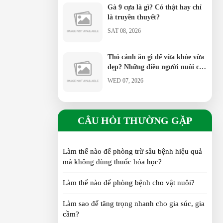
Gà 9 cựa là gì? Có thật hay chỉ
là truyền thuyết?
SAT 08, 2026
Thỏ cảnh ăn gì để vừa khỏe vừa
đẹp? Những điều người nuôi cần
biết
WED 07, 2026
Trứng chim trĩ có thực sự bổ
dưỡng hơn trứng gà? Sự thật
CÂU HỎI THƯỜNG GẶP
cần biết
TUE 07, 2026
Làm thế nào để phòng trừ sâu bệnh hiệu quả
Nhung Hươu Tươi là gì? Đặc
mà không dùng thuốc hóa học?
điểm, giá trị, cách sử dụng và
bảo quản
SUN 07, 2026
Làm thế nào để phòng bệnh cho vật nuôi?
Làm sao để tăng trọng nhanh cho gia súc, gia
Vịt Call Duck: Tại sao lại được
cầm?
giới trẻ săn lùng?