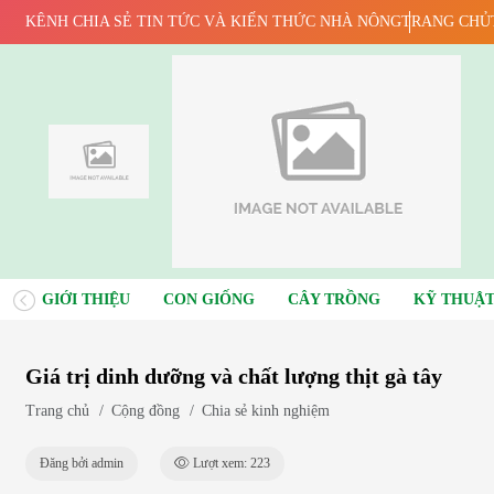
KÊNH CHIA SẺ TIN TỨC VÀ KIẾN THỨC NHÀ NÔNG
TRANG CHỦ
GIỚI THIỆU
CON GIỐNG
CÂY TRỒNG
KỸ THUẬT
Giá trị dinh dưỡng và chất lượng thịt gà tây
Trang chủ
/
Cộng đồng
/
Chia sẻ kinh nghiệm
Đăng bởi admin
Lượt xem: 223