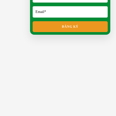
Mít Thái siêu sớm có ưu điểm gì?
Gà Tàu Vàng Có Gì Đặc Biệt?
THU 04, 2026
ĐĂNG KÝ
Khách hàng nói gì khi mua con
giống tại Nông trại Xanh
Phương Nam?
SAT 04, 2026
Mua thỏ kiểng ở đâu uy tín?
MON 02, 2026
Giá trị dinh dưỡng của trứng
chim trĩ
MON 02, 2026