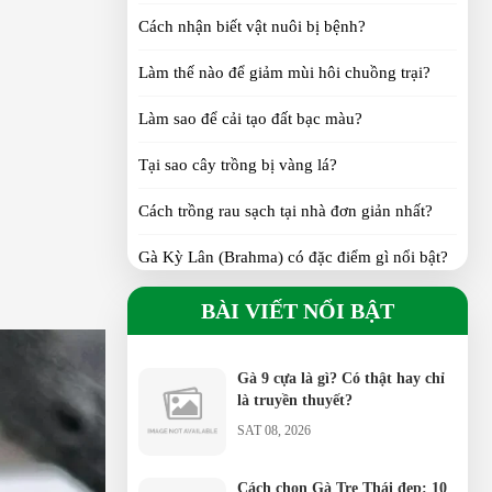
SUN 07, 2026
Cách nhận biết vật nuôi bị bệnh?
Làm thế nào để giảm mùi hôi chuồng trại?
Gà Tre Thái có những màu gì? 6
màu lông đẹp được yêu thích
Làm sao để cải tạo đất bạc màu?
SAT 07, 2026
Tại sao cây trồng bị vàng lá?
Cách chọn Gà Tre Thái đẹp: 10
tiêu chí người chơi cần biết
Cách trồng rau sạch tại nhà đơn giản nhất?
SAT 07, 2026
Gà Kỳ Lân (Brahma) có đặc điểm gì nổi bật?
Gà Tàu vàng: Đặc điểm, nguồn
Gà H’Mông khác gì so với gà ta?
BÀI VIẾT NỔI BẬT
gốc, kinh nghiệm chọn giống
TUE 07, 2026
Gà Tre Thái có phù hợp nuôi cảnh không?
Gà 9 cựa là gì? Có thật hay chỉ
Gà Serama có phải giống gà nhỏ nhất thế
là truyền thuyết?
giới?
SAT 08, 2026
Gà Ai Cập siêu trứng đẻ bao nhiêu
trứng/năm?
Cách chọn Gà Tre Thái đẹp: 10