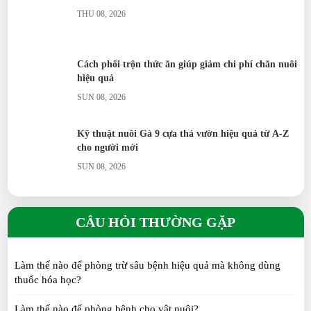
THU 08, 2026
Cách phối trộn thức ăn giúp giảm chi phí chăn nuôi
hiệu quả
SUN 08, 2026
Kỹ thuật nuôi Gà 9 cựa thả vườn hiệu quả từ A-Z
cho người mới
SUN 08, 2026
Gà Cẩm Thạch có dễ nuôi không? 7 điều người mới
cần biết
CÂU HỎI THƯỜNG GẶP
SAT 07, 2026
Làm thế nào để phòng trừ sâu bệnh hiệu quả mà không dùng
Thỏ kiểng chế độ ăn theo từng tháng tuổi
thuốc hóa học?
SUN 07, 2026
Làm thế nào để phòng bệnh cho vật nuôi?