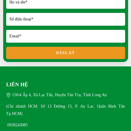
Mít Thái siêu sớm có ưu điểm gì?
Kỹ thuật nuôi gà ri hoa mơ cho người mới
MON 04, 2026
Kỹ Thuật Nuôi Dê Pygmy Thuần Chủng Cho Người
Mới
SAT 11, 2025
ĐĂNG KÝ
Kỹ thuật nuôi vịt Call Duck tại nhà hiệu quả
SAT 10, 2025
LIÊN HỆ
150/4 Ấp 4, Xã Lạc Tấn, Huyện Tân Trụ, Tỉnh Long An
Kỹ thuật ấp trứng gà sao
SAT 10, 2025
(Chi nhánh HCM: Số 13 Đường 15, P. An Lạc, Quận Bình Tân
Tp.HCM)
Kỹ thuật ấp trứng Gà Ai cập
0938243085