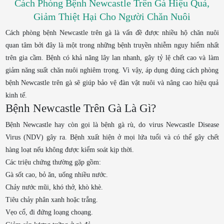
Cách Phòng Bệnh Newcastle Trên Gà Hiệu Quả,
Giảm Thiệt Hại Cho Người Chăn Nuôi
Cách phòng bệnh Newcastle trên gà là vấn đề được nhiều hộ chăn nuôi
quan tâm bởi đây là một trong những bệnh truyền nhiễm nguy hiểm nhất
trên gia cầm. Bệnh có khả năng lây lan nhanh, gây tỷ lệ chết cao và làm
giảm năng suất chăn nuôi nghiêm trọng. Vì vậy, áp dụng đúng cách phòng
bệnh Newcastle trên gà sẽ giúp bảo vệ đàn vật nuôi và nâng cao hiệu quả
kinh tế.
Bệnh Newcastle Trên Gà Là Gì?
Bệnh Newcastle hay còn gọi là bệnh gà rù, do virus Newcastle Disease
Virus (NDV) gây ra. Bệnh xuất hiện ở mọi lứa tuổi và có thể gây chết
hàng loạt nếu không được kiểm soát kịp thời.
Các triệu chứng thường gặp gồm:
Gà sốt cao, bỏ ăn, uống nhiều nước.
Chảy nước mũi, khó thở, khò khè.
Tiêu chảy phân xanh hoặc trắng.
Vẹo cổ, đi đứng loạng choạng.