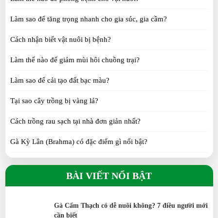
Làm sao để tăng trọng nhanh cho gia súc, gia cầm?
Gà cẩm thạch giúp giảm côn trùng trong vườn như
thế nào?
Cách nhận biết vật nuôi bị bệnh?
SAT 07, 2026
Làm thế nào để giảm mùi hôi chuồng trại?
Cách chăm sóc gà ri hoa mơ Tiên Yên
Làm sao để cải tạo đất bạc màu?
SAT 07, 2026
Tại sao cây trồng bị vàng lá?
Kỹ thuật nuôi bồ câu Titan Thái thương phẩm
Cách trồng rau sạch tại nhà đơn giản nhất?
FRI 07, 2026
Gà Kỳ Lân (Brahma) có đặc điểm gì nổi bật?
Gà H’Mông khác gì so với gà ta?
Gà Tây: Đặc Điểm, Kỹ Thuật Nuôi Và Hiệu Quả
BÀI VIẾT NỔI BẬT
Kinh Tế
Gà Tre Thái có phù hợp nuôi cảnh không?
MON 06, 2026
Gà Serama có phải giống gà nhỏ nhất thế giới?
Gà Cẩm Thạch có dễ nuôi không? 7 điều người mới
cần biết