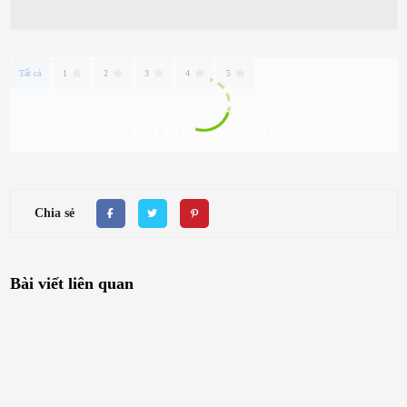
Tất cả
1
2
3
4
5
XEM TẤT CẢ ĐÁNH GIÁ
Chia sẻ
Bài viết liên quan