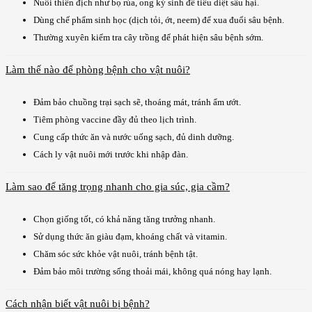
Nuôi thiên địch như bọ rùa, ong ký sinh để tiêu diệt sâu hại.
Dùng chế phẩm sinh học (dịch tỏi, ớt, neem) để xua đuổi sâu bệnh.
Thường xuyên kiểm tra cây trồng để phát hiện sâu bệnh sớm.
Làm thế nào để phòng bệnh cho vật nuôi?
Đảm bảo chuồng trại sạch sẽ, thoáng mát, tránh ẩm ướt.
Tiêm phòng vaccine đầy đủ theo lịch trình.
Cung cấp thức ăn và nước uống sạch, đủ dinh dưỡng.
Cách ly vật nuôi mới trước khi nhập đàn.
Làm sao để tăng trọng nhanh cho gia súc, gia cầm?
Chọn giống tốt, có khả năng tăng trưởng nhanh.
Sử dụng thức ăn giàu đạm, khoáng chất và vitamin.
Chăm sóc sức khỏe vật nuôi, tránh bệnh tật.
Đảm bảo môi trường sống thoải mái, không quá nóng hay lạnh.
Cách nhận biết vật nuôi bị bệnh?