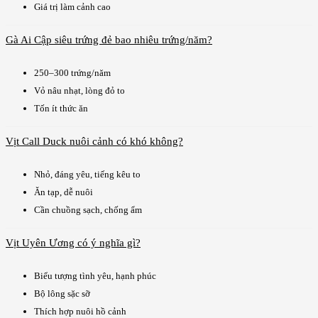
Giá trị làm cảnh cao
Gà Ai Cập siêu trứng đẻ bao nhiêu trứng/năm?
250–300 trứng/năm
Vỏ nâu nhạt, lòng đỏ to
Tốn ít thức ăn
Vịt Call Duck nuôi cảnh có khó không?
Nhỏ, đáng yêu, tiếng kêu to
Ăn tạp, dễ nuôi
Cần chuồng sạch, chống ẩm
Vịt Uyên Ương có ý nghĩa gì?
Biểu tượng tình yêu, hạnh phúc
Bộ lông sặc sỡ
Thích hợp nuôi hồ cảnh