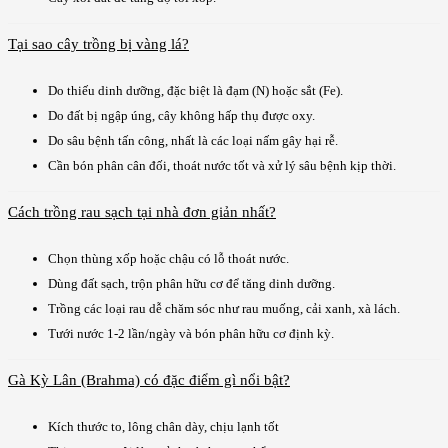
Tại sao cây trồng bị vàng lá?
Do thiếu dinh dưỡng, đặc biệt là đạm (N) hoặc sắt (Fe).
Do đất bị ngập úng, cây không hấp thụ được oxy.
Do sâu bệnh tấn công, nhất là các loại nấm gây hại rễ.
Cần bón phân cân đối, thoát nước tốt và xử lý sâu bệnh kịp thời.
Cách trồng rau sạch tại nhà đơn giản nhất?
Chọn thùng xốp hoặc chậu có lỗ thoát nước.
Dùng đất sạch, trộn phân hữu cơ để tăng dinh dưỡng.
Trồng các loại rau dễ chăm sóc như rau muống, cải xanh, xà lách.
Tưới nước 1-2 lần/ngày và bón phân hữu cơ định kỳ.
Gà Kỳ Lân (Brahma) có đặc điểm gì nổi bật?
Kích thước to, lông chân dày, chịu lạnh tốt