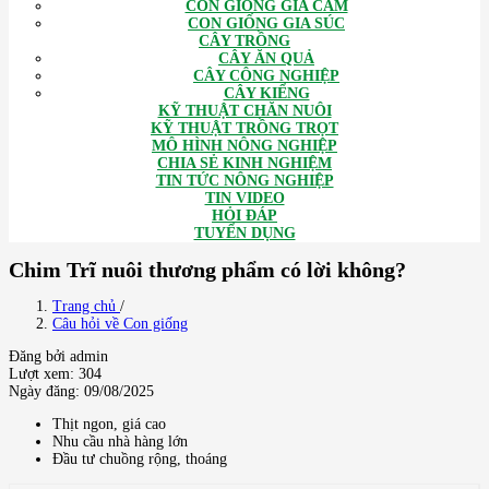
CON GIỐNG GIA CẦM
CON GIỐNG GIA SÚC
CÂY TRỒNG
CÂY ĂN QUẢ
CÂY CÔNG NGHIỆP
CÂY KIỂNG
KỸ THUẬT CHĂN NUÔI
KỸ THUẬT TRỒNG TRỌT
MÔ HÌNH NÔNG NGHIỆP
CHIA SẺ KINH NGHIỆM
TIN TỨC NÔNG NGHIỆP
TIN VIDEO
HỎI ĐÁP
TUYỂN DỤNG
Chim Trĩ nuôi thương phẩm có lời không?
Trang chủ
/
Câu hỏi về Con giống
Đăng bởi admin
Lượt xem: 304
Ngày đăng: 09/08/2025
Thịt ngon, giá cao
Nhu cầu nhà hàng lớn
Đầu tư chuồng rộng, thoáng