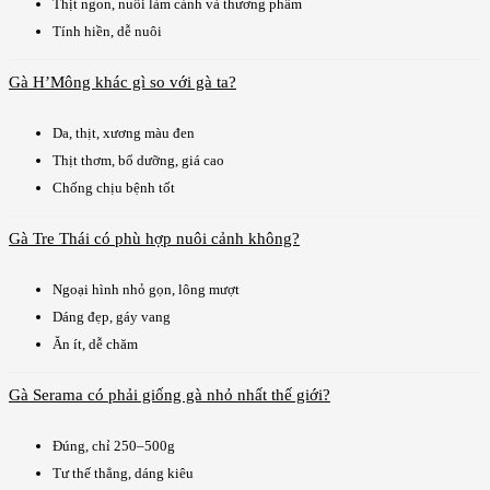
Thịt ngon, nuôi làm cảnh và thương phẩm
Tính hiền, dễ nuôi
Gà H’Mông khác gì so với gà ta?
Da, thịt, xương màu đen
Thịt thơm, bổ dưỡng, giá cao
Chống chịu bệnh tốt
Gà Tre Thái có phù hợp nuôi cảnh không?
Ngoại hình nhỏ gọn, lông mượt
Dáng đẹp, gáy vang
Ăn ít, dễ chăm
Gà Serama có phải giống gà nhỏ nhất thế giới?
Đúng, chỉ 250–500g
Tư thế thẳng, dáng kiêu