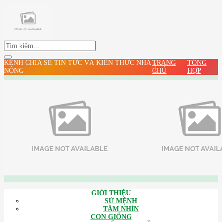
KÊNH CHIA SẺ TIN TỨC VÀ KIẾN THỨC NHÀ
TRANG
TỔNG
NÔNG
CHỦ
HỢP
GIỚI THIỆU
SỨ MỆNH
TÂM NHÌN
CON GIỐNG