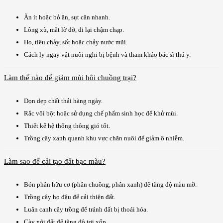
Ăn ít hoặc bỏ ăn, sụt cân nhanh.
Lông xù, mắt lờ đờ, đi lại chậm chạp.
Ho, tiêu chảy, sốt hoặc chảy nước mũi.
Cách ly ngay vật nuôi nghi bị bệnh và tham khảo bác sĩ thú y.
Làm thế nào để giảm mùi hôi chuồng trại?
Dọn dẹp chất thải hàng ngày.
Rắc vôi bột hoặc sử dụng chế phẩm sinh học để khử mùi.
Thiết kế hệ thống thông gió tốt.
Trồng cây xanh quanh khu vực chăn nuôi để giảm ô nhiễm.
Làm sao để cải tạo đất bạc màu?
Bón phân hữu cơ (phân chuồng, phân xanh) để tăng độ màu mỡ.
Trồng cây họ đậu để cải thiện đất.
Luân canh cây trồng để tránh đất bị thoái hóa.
Cày xới đất để tăng độ tơi xốp.