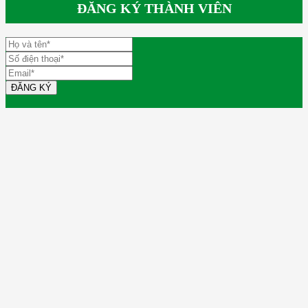
ĐĂNG KÝ THÀNH VIÊN
ĐĂNG KÝ
LIÊN HỆ
150/4 Ấp 4, Xã Lạc Tấn, Huyện Tân Trụ, Tỉnh Long An
(Chi nhánh HCM: Số 13 Đường 15, P. An Lạc, Quận Bình Tân Tp.HCM)
0938243085
phuongnamfarm2014@gmail.com
CÁC CHUYÊN MỤC