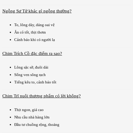
Ngỗng Sư Tử khác gì ngỗng thường?
To, lông dày, dáng oai vệ
Ăn cỏ tốt, thịt thơm
Cảnh báo khi có người lạ
Chim Trích Cồ đặc điểm ra sao?
Lông sặc sỡ, đuôi dài
Sống ven sông rạch
Tiếng kêu to, cảnh báo tốt
Chim Trĩ nuôi thương phẩm có lời không?
Thịt ngon, giá cao
Nhu cầu nhà hàng lớn
Đầu tư chuồng rộng, thoáng