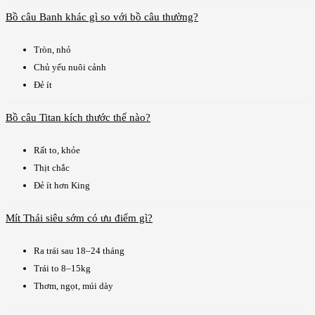
Bồ câu Banh khác gì so với bồ câu thường?
Tròn, nhỏ
Chủ yếu nuôi cảnh
Đẻ ít
Bồ câu Titan kích thước thế nào?
Rất to, khỏe
Thịt chắc
Đẻ ít hơn King
Mít Thái siêu sớm có ưu điểm gì?
Ra trái sau 18–24 tháng
Trái to 8–15kg
Thơm, ngọt, múi dày