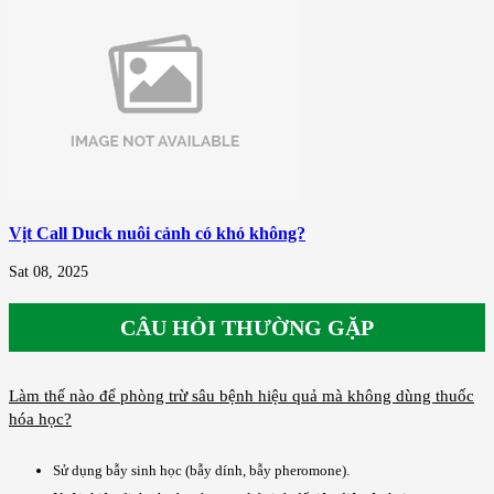
Vịt Call Duck nuôi cảnh có khó không?
Sat 08, 2025
CÂU HỎI THƯỜNG GẶP
Làm thế nào để phòng trừ sâu bệnh hiệu quả mà không dùng thuốc
hóa học?
Sử dụng bẫy sinh học (bẫy dính, bẫy pheromone).